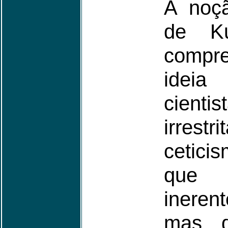
A noç
de 
compr
ideia
cien
irre
cetici
que c
ineren
mas q