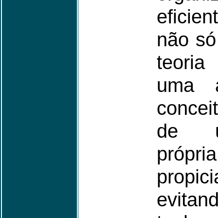
eficie
não só
teoria
uma 
concei
de u
própr
propi
evitan