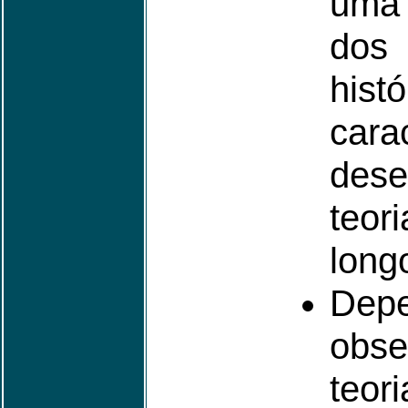
uma 
dos
hi
car
des
teor
long
Dep
obs
teor