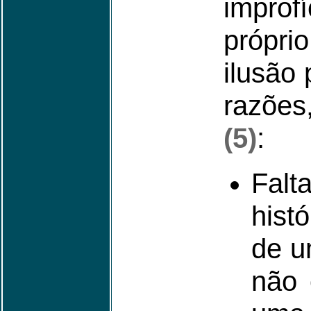
impr
própri
ilusão
razões
(5)
:
Fal
hist
de u
não 