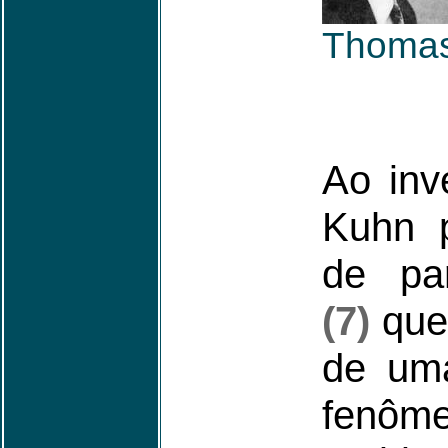
Thoma
Ao inv
Kuhn p
de par
(7)
que 
de um
fenôm