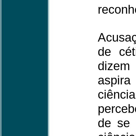
reconh
Acusa
de cét
dizem 
aspir
ciênci
perceb
de se 