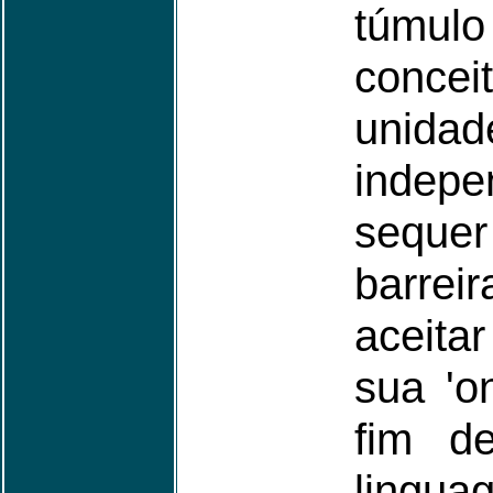
túmul
concei
unida
indepe
seque
barrei
aceita
sua 'on
fim d
lingua