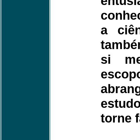
entu
conhe
a ciên
també
si m
esc
abran
estudo
torne f