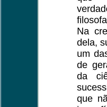
verd
filosof
Na cre
dela, 
um das
de ger
da ci
suces
que nã