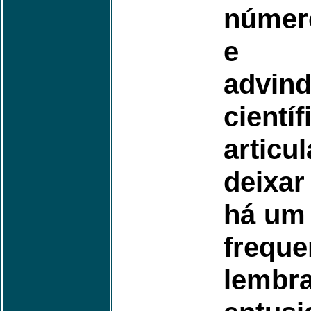
númer
e co
advi
cie
articu
deixar
há um 
frequ
lem