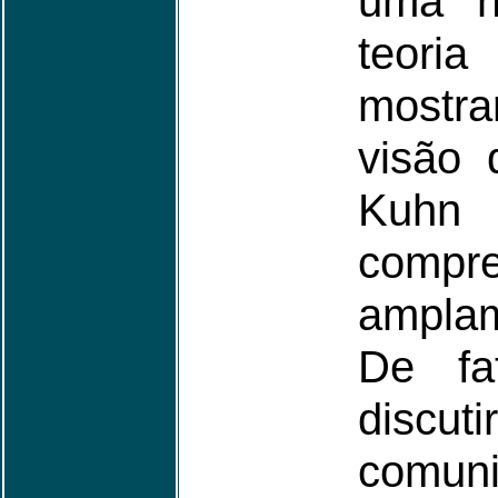
uma n
teoria
mostrar
visão 
Kuh
comp
amplam
De fa
discut
comuni