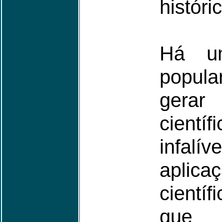
históri
Há u
popula
gera
cient
infal
aplica
cientí
que c