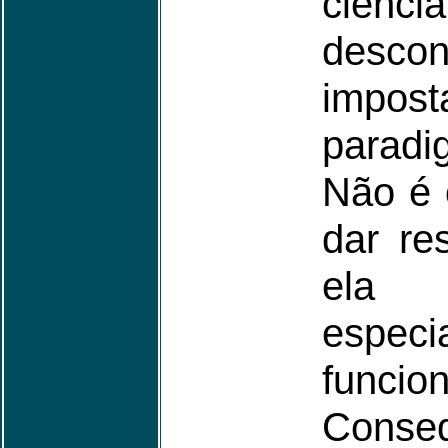
ciênc
descon
imp
paradi
Não é 
dar re
ela
espec
funcion
Conseq