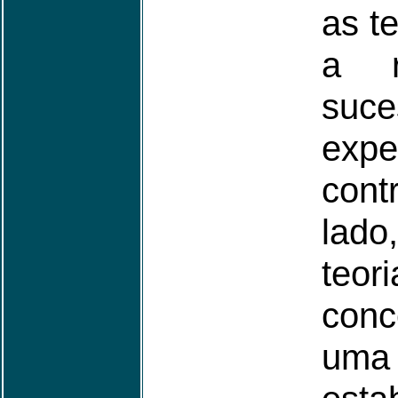
as t
a r
su
expe
cont
lad
teo
conc
uma 