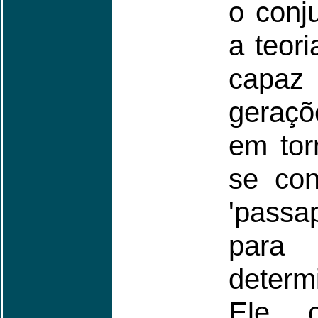
o conj
a teor
capa
geraçõ
em tor
se con
'passa
para
determ
Ele 