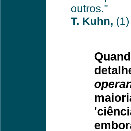
outros."
T. Kuhn,
(1)
Quand
det
operan
maior
'ciênc
embo