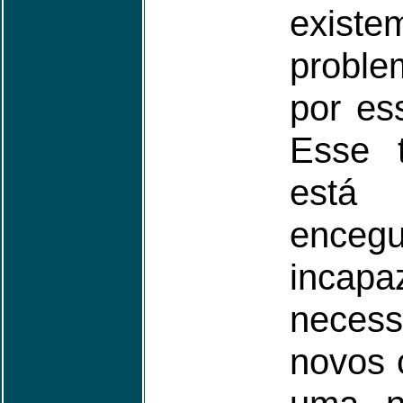
existe
probl
por es
Esse t
está
ence
incap
necess
novos 