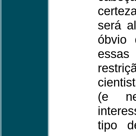
certez
será a
óbvio
essas
restr
cienti
(e n
intere
tipo 