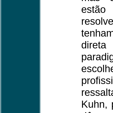
estão
resolv
tenh
dire
para
escol
profis
ressa
Kuhn, 