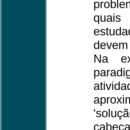
proble
quai
estuda
devem 
Na ex
para
ativid
apro
'solu
cabeça