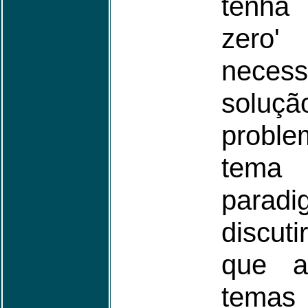
tenha
zero'
nece
solu
proble
tema
parad
discut
que a
tema