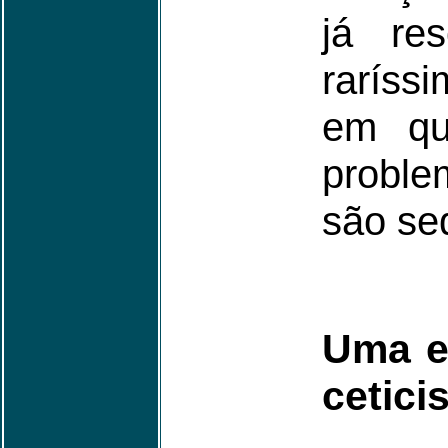
já res
raríss
em qu
proble
são se
Uma e
cetici