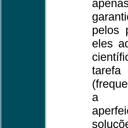
apen
garant
pelos 
eles a
cientí
tare
(frequ
a 
aper
soluçõ