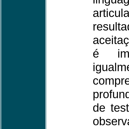
arti
resu
aceita
é imp
igualm
comp
profun
de tes
obse