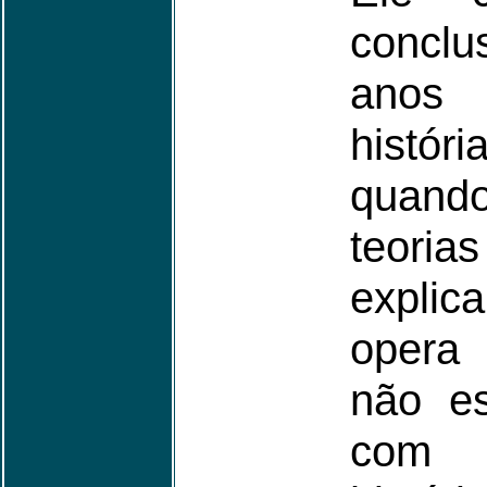
concl
anos
histó
quando
teoria
explic
opera
não e
com 