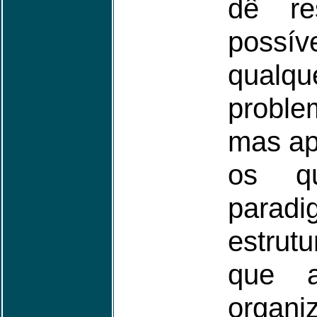
dê re
possí
qual
probl
mas ap
os q
paradi
estrut
que a
organ