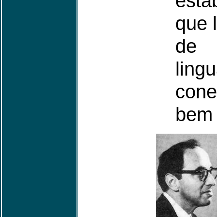
esta
que 
de
lin
cone
bem 