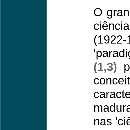
O gran
ciênc
(1922-
'parad
(1,3)
pa
concei
caract
madur
nas 'ci