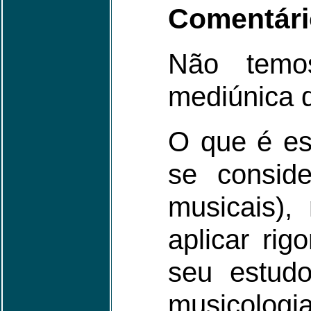
Comentário
Não temos
mediúnica 
O que é es
se conside
musicais),
aplicar ri
seu estud
musicolo