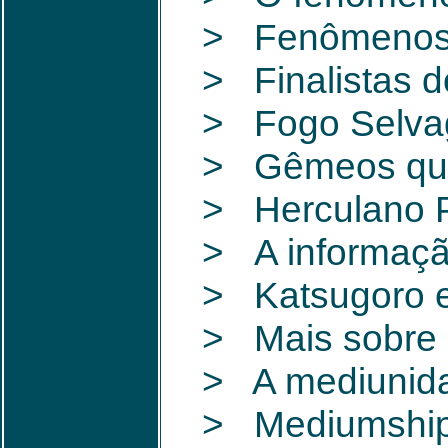
> Fenômenos de
> Finalistas d
> Fogo Selva
> Gêmeos que 
> Herculano Pi
> A informação
> Katsugoro e
> Mais sobre 
> A mediunida
> Mediumship 