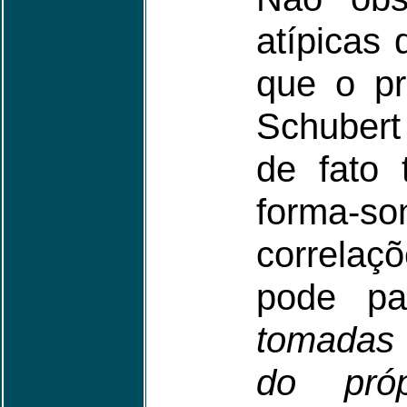
atípicas
que o pr
Schuber
de fato 
forma-s
correlaç
pode pa
tomadas 
do próp