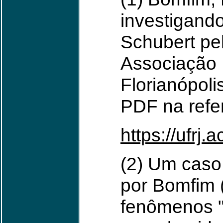
investigando
Schubert pe
Associação B
Florianópol
PDF na refe
https://ufrj
(2) Um caso 
por Bomfim 
fenômenos "