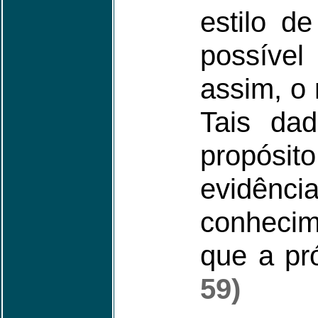
estilo d
possível
assim, o
Tais da
propósit
evidênci
conhecim
que a pró
59)