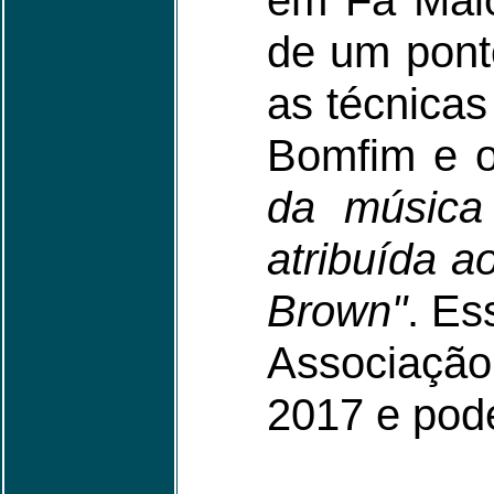
em Fá Maio
de um ponto
as técnicas
Bomfim e o
da música 
atribuída 
Brown"
. Es
Associação
2017 e pode