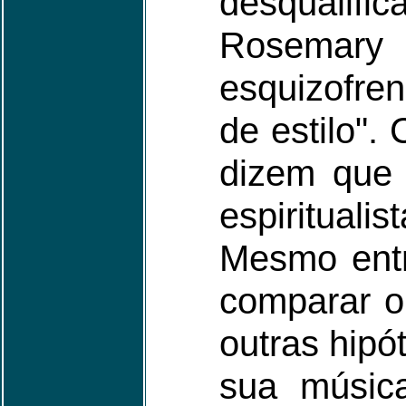
desqualif
Rosemary 
esquizofren
de estilo".
dizem que 
espiritual
Mesmo entr
comparar o
outras hipó
sua música