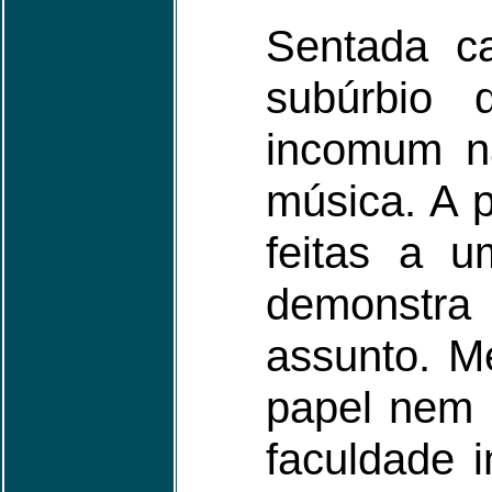
Sentada c
subúrbio 
incomum n
música. A p
feitas a u
demonstra 
assunto. M
papel nem 
faculdade i