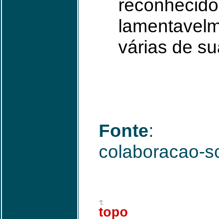
reconhecido
lamentavelm
várias de su
Fonte
: http:
colaboracao-s
topo