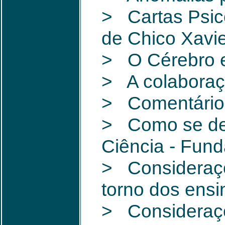
> Cartas Psico
de Chico Xavi
> O Cérebro e
> A colabora
> Comentários
> Como se deve
Ciência - Fun
> Consideraçõ
torno dos ensi
> Consideraçõ