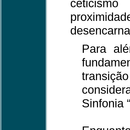
ceticismo
proximidad
desencarna
Para alé
fundame
transiçã
consider
Sinfonia