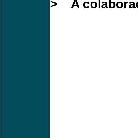
>
A colabor