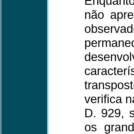
Enquanto
não apre
observa
permanec
desenvol
caracter
transpos
verifica
D. 929, 
os grand