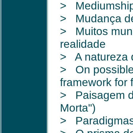
> Mediumship a
> Mudança de 
> Muitos mund
realidade
> A natureza 
> On possible 
framework for f
> Paisagem de
Morta")
> Paradigmas 