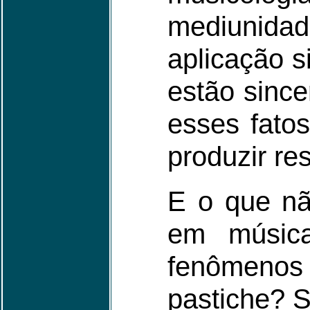
mediunida
aplicação s
estão sinc
esses fato
produzir res
E o que nã
em música
fenômenos 
pastiche? 