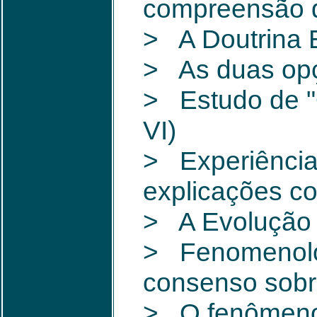
compreensão da
> A Doutrina E
> As duas opç
> Estudo de "O
VI)
> Experiência
explicações c
> A Evolução
> Fenomenolog
consenso sobr
> O fenômeno 