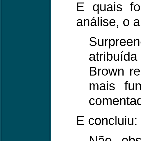
E quais fo
análise, o 
Surpreen
atribuíd
Brown re
mais fun
comenta
E concluiu:
Não obst