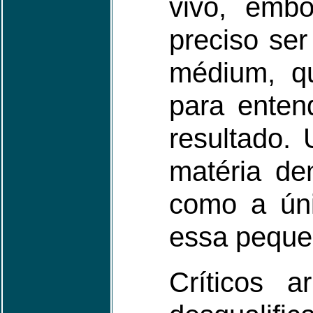
vivo, embo
preciso se
médium, q
para enten
resultado. 
matéria d
como a úni
essa peque
Críticos 