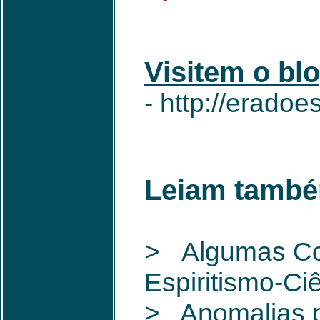
Visitem o bl
- http://eradoe
Leiam també
> Algumas Co
Espiritismo-Ci
> Anomalias po