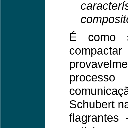
caracter
composit
É como s
compactar
provavelm
processo
comunicaçã
Schubert n
flagrantes