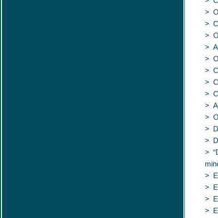
> C
> O
> C
> O
> A
> O
> Co
> C
> C
> A
> O
> D
> D
> “D
min
> E
> E
> E
> E