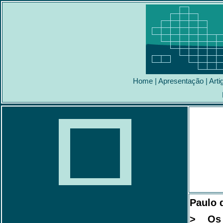
Home
|
Apresentação
|
Arti
Paulo 
> Os 