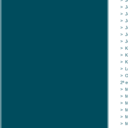
> J
> J
> J
> J
> Je
> J
> J
> K
> K
> K
> L
> O
2ª 
> M
> Ma
> M
> M
> M
> M