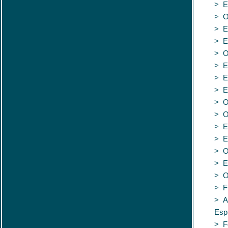
> E
> O 
> E
> E
> O
> Es
> E
> Es
> O
> Os
> E
> E
> O
> E
> O
> F
> A
Espí
> Fo