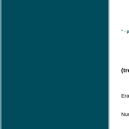
* -
p
(tr
Era
Num