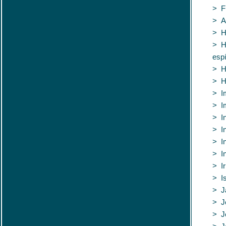
> F
> A
> H
> H
espí
> H
> H
> Im
> I
> I
> In
> I
> In
> I
> I
> J
> J
> J