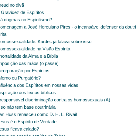
reud no divã
 Gravidez de Espíritos
á dogmas no Espiritismo?
omenagem a José Herculano Pires - o incansável defensor da doutr
rita
omossexualidade: Kardec já falava sobre isso
omossexualidade na Visão Espírita
ortalidade da Alma e a Bíblia
mposição das mãos (o passe)
ncorporação por Espíritos
ferno ou Purgatório?
nfluência dos Espíritos em nossas vidas
spiração dos textos bíblicos
rresponsável discriminação contra os homossexuais (A)
sso não tem base doutrinária
an Huss renasceu como D. H. L. Rivail
esus é o Espírito de Verdade
esus ficava calado?