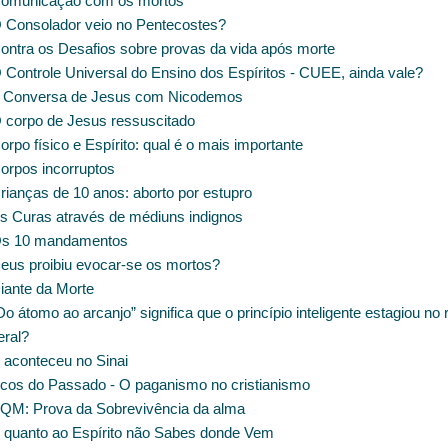
omunicação com os mortos
 Consolador veio no Pentecostes?
ontra os Desafios sobre provas da vida após morte
 Controle Universal do Ensino dos Espíritos - CUEE, ainda vale?
 Conversa de Jesus com Nicodemos
 corpo de Jesus ressuscitado
rpo físico e Espírito: qual é o mais importante
orpos incorruptos
rianças de 10 anos: aborto por estupro
s Curas através de médiuns indignos
s 10 mandamentos
eus proibiu evocar-se os mortos?
iante da Morte
o átomo ao arcanjo” significa que o princípio inteligente estagiou no 
eral?
 aconteceu no Sinai
cos do Passado - O paganismo no cristianismo
QM: Prova da Sobrevivência da alma
 quanto ao Espírito não Sabes donde Vem