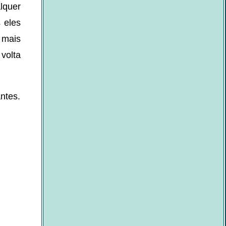
lquer
 eles
 mais
volta
ntes.