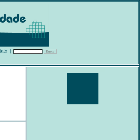
tato
|
s