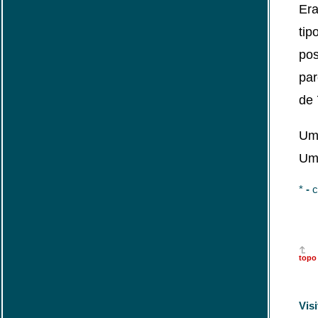
Era
tip
pos
par
de 
Um 
Um 
*
-
c
topo
Vis