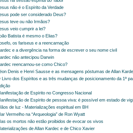
esus na sessão espírita do Tabor
esus não é o Espírito da Verdade
esus pode ser considerado Deus?
esus teve ou não Irmãos?
sus veio cumprir a lei?
oão Batista é mesmo o Elias?
osefo, os fariseus e a reencarnação
ardec e a divergência na forma de escrever o seu nome civil
ardec não antecipou Darwin
ardec reencarnou-se como Chico?
éon Denis e Henri Sausse e as mensagens póstumas de Allan Kard
 Livro dos Espíritos e as três mudanças de posicionamento da 1ª pa
edição
anifestação de Espírito no Congresso Nacional
nifestação de Espírito de pessoa viva: é possível em estado de vigí
ãos de luz - Materializações espiritual em BH
ar Vermelho na “Arqueologia” de Ron Wyatt
as os mortos não estão proibidos de evocar os vivos
aterializações de Allan Kardec e de Chico Xavier