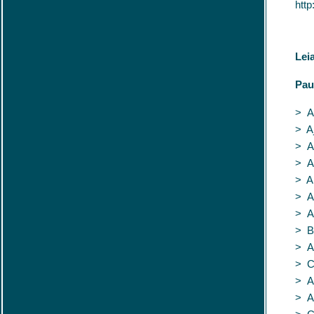
http
Lei
Pau
> A
> A
> A
> A
> A
> A
> A
> B
> A
> C
> A
> A