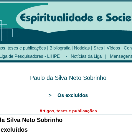
gos, teses e publicações
|
Bibliografia
|
Notícias
|
Sites
|
Vídeos
|
Con
Liga de Pesquisadores - LIHPE
-
Notícias da Liga
|
Mensagen
Paulo da Silva Neto Sobrinho
> Os excluídos
Artigos, teses e publicações
da Silva Neto Sobrinho
excluídos