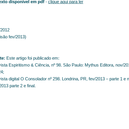
exto disponível em pdf
-
clique aqui para ler
/2012
isão fev/2013)
te:
Este artigo foi publicado em:
vista Espiritismo & Ciência, nº 98. São Paulo: Mythus Editora, nov/20
24;
vista digital O Consolador nº 298. Londrina, PR, fev/2013 – parte 1 e n
2013 parte 2 e final.