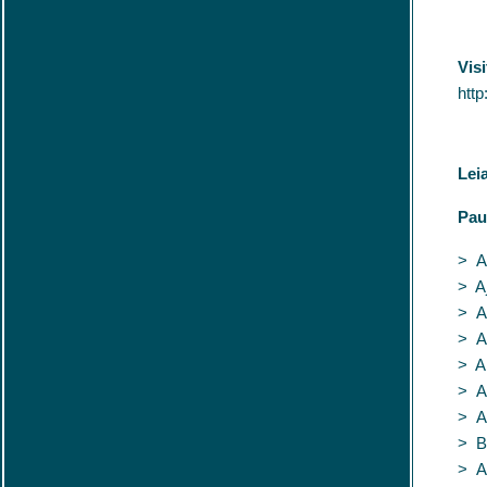
Vis
http
Lei
Pau
> A
> A
> A
> A
> A
> A
> A
> B
> A