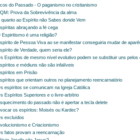
cos do Passado - O paganismo no cristianismo
QM: Prova da Sobrevivência da alma
 quanto ao Espírito não Sabes donde Vem
spíritas abraçando a fé cega
Espiritismo é uma religião?
spírito de Pessoa Viva ao se manifestar conseguiria mudar de aparê
spírito de Verdade, quem seria ele?
s Espíritos de mesmo nível evolutivo podem se substituir uns pelos 
píritos e médiuns não são infalíveis
spíritos em Prisão
píritos que orientam outros no planejamento reencarnatório
s espíritos se comunicam na Igreja Católica
 Espíritos Superiores e o livre-arbítrio
squecimento do passado não é apertar a tecla delete
vocar os espíritos: Moisés ou Kardec?
s excluídos
volucionismo e Criacionismo
s fatos provam a reencarnação
lávio Josefo cita Jesus?