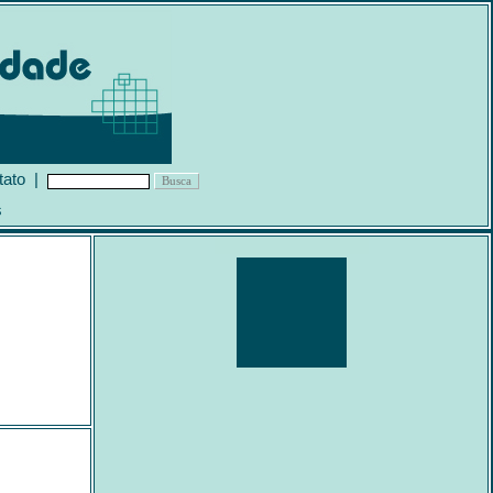
tato
|
s