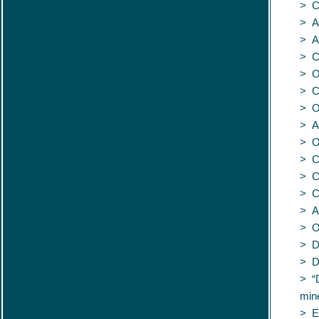
> C
> A
> A
> C
> O
> C
> O
> A
> O
> Co
> C
> C
> A
> O
> D
> D
> “D
min
> E