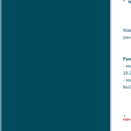
*
t
Mai
(rev
Fon
- re
16-
- re
fev/
topo