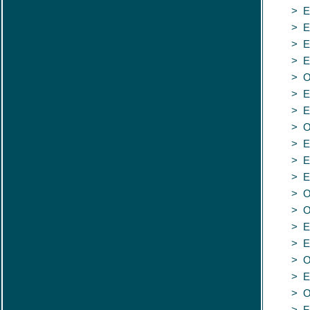
> E
> E
> E
> E
> O 
> E
> E
> O
> Es
> E
> Es
> O
> Os
> E
> E
> O
> E
> O
> F