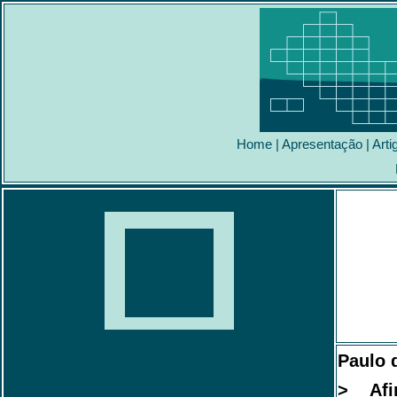
Home
|
Apresentação
|
Arti
Paulo 
> Afin