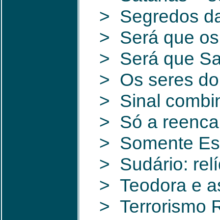
> Segredos d
> Será que os 
> Será que Sa
> Os seres do 
> Sinal combi
> Só a reenca
> Somente Esp
> Sudário: rel
> Teodora e as
> Terrorismo R