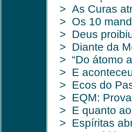
> As Curas at
> Os 10 man
> Deus proibi
> Diante da M
> “Do átomo ao 
> E aconteceu
> Ecos do Pas
> EQM: Prova 
> E quanto ao
> Espíritas ab