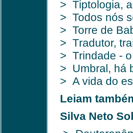
> Tiptologia, 
> Todos nós 
> Torre de Bab
> Tradutor, tra
> Trindade - o
> Umbral, há b
> A vida do esp
Leiam também 
Silva Neto Sob