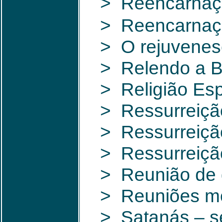
> Reencarnaçã
> Reencarnação
> O rejuvenes
> Relendo a Bí
> Religião Espí
> Ressurreiçã
> Ressurreição
> Ressurreiç
> Reunião de d
> Reuniões me
> Satanás – se