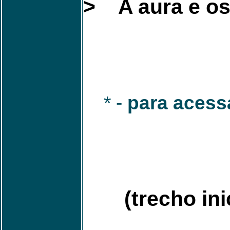
> A aura e os
* -
para acessa
(trecho ini