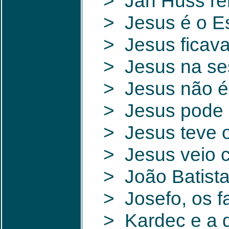
> Jan Huss ren
> Jesus é o Es
> Jesus ficav
> Jesus na ses
> Jesus não é 
> Jesus pode 
> Jesus teve 
> Jesus veio c
> João Batist
> Josefo, os f
> Kardec e a d