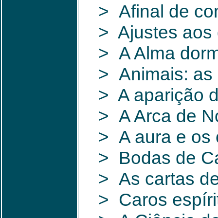
> Afinal de c
> Ajustes aos
> A Alma dorm
> Animais: as 
> A aparição 
> A Arca de N
> A aura e os 
> Bodas de Ca
> As cartas d
> Caros espíri