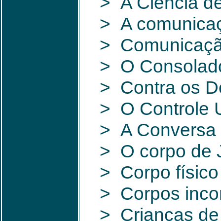
> A Ciência d
> A comunicaç
> Comunicaçã
> O Consolado
> Contra os D
> O Controle U
> A Conversa
> O corpo de 
> Corpo físico 
> Corpos inco
> Crianças de 