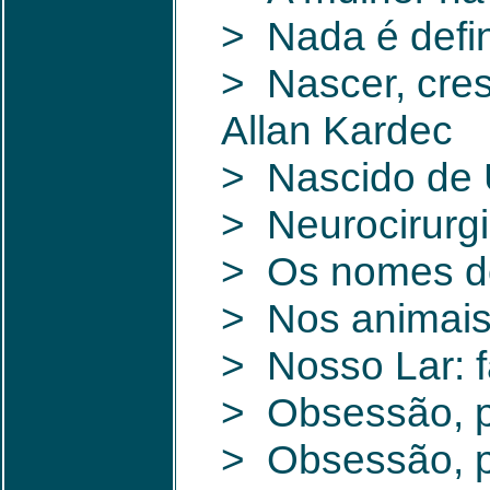
> Nada é defin
> Nascer, cresc
Allan Kardec
> Nascido de
> Neurocirurg
> Os nomes do
> Nos animais
> Nosso Lar: 
> Obsessão, p
> Obsessão, pr