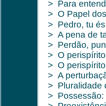
> Para entende
> O Papel do
> Pedro, tu é
> A pena de ta
> Perdão, pun
> O perispírit
> O perispírito
> A perturbaçã
> Pluralidade
> Possessão: 
> Preexistênci