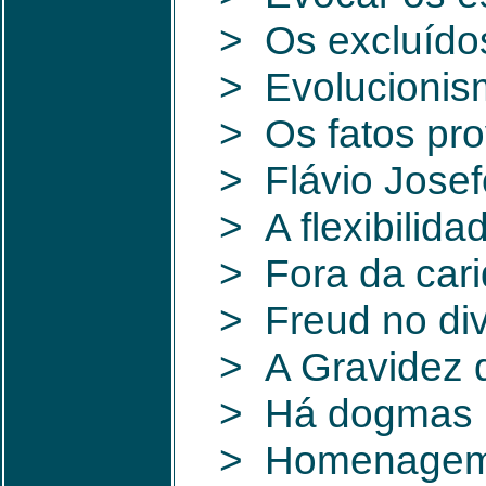
> Os excluído
> Evolucionis
> Os fatos pr
> Flávio Josef
> A flexibilid
> Fora da cari
> Freud no di
> A Gravidez d
> Há dogmas n
> Homenagem a 