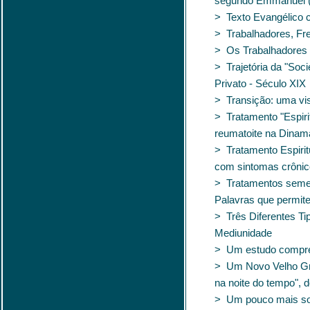
segundo Emmanuel 
> Texto Evangélico 
> Trabalhadores, Fr
> Os Trabalhadores 
> Trajetória da "So
Privato - Século XIX
> Transição: uma vis
> Tratamento "Espiri
reumatoite na Dinam
> Tratamento Espiritu
com sintomas crôni
> Tratamentos semel
Palavras que permite
> Três Diferentes Ti
Mediunidade
> Um estudo compree
> Um Novo Velho Gra
na noite do tempo", 
> Um pouco mais s