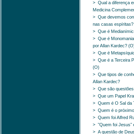
> Qual a diferença en
Medicina Complemen
> Que devemos cons
nas casas espíritas?
> Que é Medianímic
> Que é Monomania, 
por Allan Kardec? (O
> Que é Metapsíqui
> Que é a Terceira P
(O)
> Que tipos de con
Allan Kardec?
> Que são questões f
> Que um Papel Kraf
> Quem é O Sal da 
> Quem é o próxim
> Quem foi Alfred R
> "Quem foi Jesus" 
> A questão de Deus