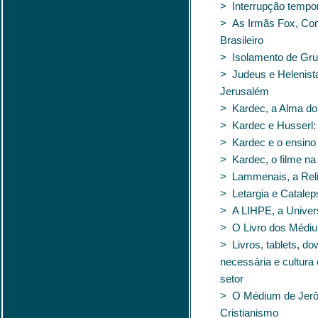
> Interrupção tempo
> As Irmãs Fox, Con
Brasileiro
> Isolamento de Gru
> Judeus e Helenist
Jerusalém
> Kardec, a Alma d
> Kardec e Husserl
> Kardec e o ensino 
> Kardec, o filme na
> Lammenais, a Reli
> Letargia e Catalep
> A LIHPE, a Univer
> O Livro dos Médiu
> Livros, tablets, d
necessária e cultura
setor
> O Médium de Jerô
Cristianismo