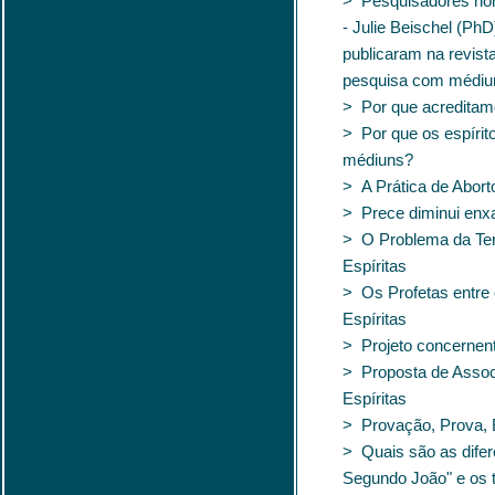
> Pesquisadores no
- Julie Beischel (Ph
publicaram na revist
pesquisa com médiun
> Por que acredita
> Por que os espírit
médiuns?
> A Prática de Abort
> Prece diminui en
> O Problema da Terr
Espíritas
> Os Profetas entre 
Espíritas
> Projeto concernent
> Proposta de Assoc
Espíritas
> Provação, Prova, 
> Quais são as dife
Segundo João" e os t