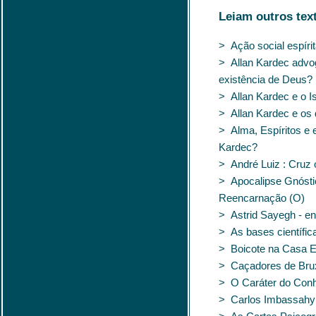
Leiam outros tex
> Ação social espíri
> Allan Kardec advog
existência de Deus?
> Allan Kardec e o 
> Allan Kardec e os d
> Alma, Espíritos e e
Kardec?
> André Luiz : Cruz
> Apocalipse Gnósti
Reencarnação (O)
> Astrid Sayegh - en
> As bases científic
> Boicote na Casa Es
> Caçadores de Bru
> O Caráter do Conh
> Carlos Imbassahy