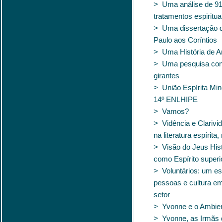
> Uma análise de 91
tratamentos espiritua
> Uma dissertação d
Paulo aos Coríntios
> Uma História de A
> Uma pesquisa co
girantes
> União Espírita Min
14º ENLHIPE
> Vamos?
> Vidência e Clarivi
na literatura espírit
> Visão do Jeus His
como Espírito superi
> Voluntários: um e
pessoas e cultura em
setor
> Yvonne e o Ambien
> Yvonne, as Irmãs 