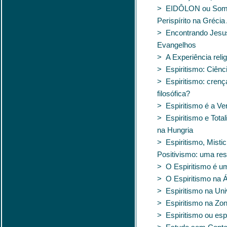
> EIDÔLON ou Sombr
Perispírito na Grécia
> Encontrando Jesus 
Evangelhos
> A Experiência relig
> Espiritismo: Ciênci
> Espiritismo: crenç
filosófica?
> Espiritismo é a Ve
> Espiritismo e Total
na Hungria
> Espiritismo, Misti
Positivismo: uma re
> O Espiritismo é um
> O Espiritismo na Á
> Espiritismo na Un
> Espiritismo na Zo
> Espiritismo ou esp