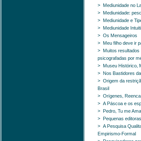
> Mediunidade no La
> Mediunidade: pesqu
> Mediunidade e Tip
> Mediunidade Intuit
> Os Mensageiros
> Meu filho deve ir 
> Muitos resultados 
psicografadas por mé
> Museu Histórico, 
> Nos Bastidores da
> Origem da restriçã
Brasil
> Orígenes, Reencar
> A Páscoa e os espí
> Pedro, Tu me Am
> Pequenas editoras
> A Pesquisa Qualita
Empirismo-Formal