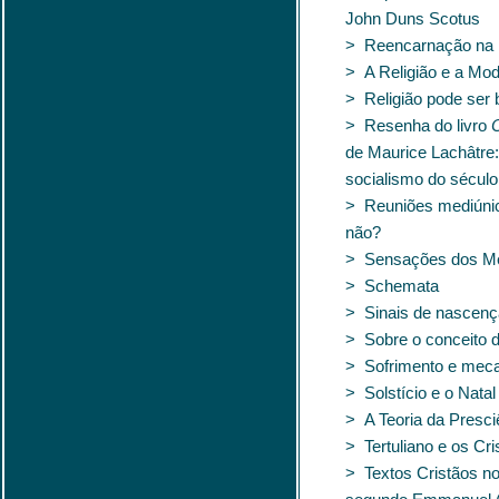
John Duns Scotus
> Reencarnação na 
> A Religião e a Mo
> Religião pode ser 
> Resenha do livro
O
de Maurice Lachâtre:
socialismo do século
> Reuniões mediúnica
não?
> Sensações dos M
> Schemata
> Sinais de nascenç
> Sobre o conceito d
> Sofrimento e meca
> Solstício e o Natal
> A Teoria da Presci
> Tertuliano e os Cr
> Textos Cristãos n