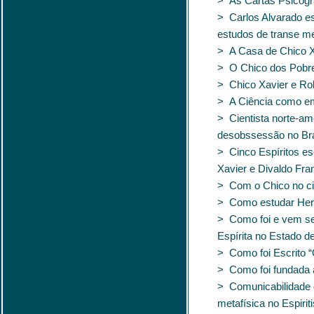
> As Cartas Psicogr
> Carlos Alvarado es
estudos de transe m
> A Casa de Chico X
> O Chico dos Pobr
> Chico Xavier e Ro
> A Ciência como em
> Cientista norte-a
desobssessão no Bra
> Cinco Espíritos e
Xavier e Divaldo Fra
> Com o Chico no c
> Como estudar Herm
> Como foi e vem s
Espírita no Estado d
> Como foi Escrito “
> Como foi fundada a
> Comunicabilidade 
metafísica no Espirit