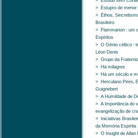
> Estudo sem Cont
> Estupro de menor 
> Éthos, Sincretismo
Brasileiro
> Flammarion : um 
Espíritos
> O Gênio céltico : 
Léon Denis
> Grupo da Fraterni
> Há milagres
> Há um século e me
> Herculano Pires, 
Guignebert
> A Humildade de D
> A Importância do v
evangelização de cr
> Iniciativas Brasil
da Memória Espírita
> O Insight de Allan