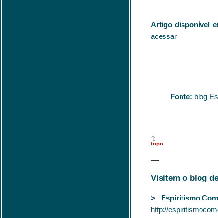
Artigo disponível 
acessar
Fonte:
blog Es
topo
—
Visitem o blog d
>
Espiritismo Co
http://espiritismoco