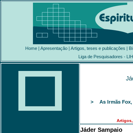
Home
|
Apresentação
|
Artigos, teses e publicações
|
Bi
Liga de Pesquisadores - LI
Já
> As Irmãs Fox, 
Artigos
Jáder Sampaio