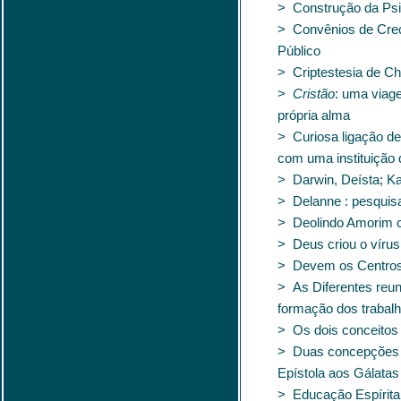
> Construção da Psic
> Convênios de Crec
Público
> Criptestesia de Ch
>
Cristão
: uma viag
própria alma
> Curiosa ligação 
com uma instituição
> Darwin, Deísta; Ka
> Delanne : pesquisa
> Deolindo Amorim 
> Deus criou o víru
> Devem os Centros
> As Diferentes reun
formação dos trabalh
> Os dois conceitos
> Duas concepções d
Epístola aos Gálatas
> Educação Espírita