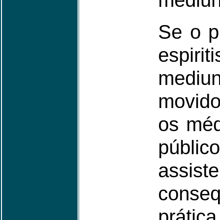
mediun
Se o p
espir
mediun
movido
os méd
públic
assis
conseq
prátic