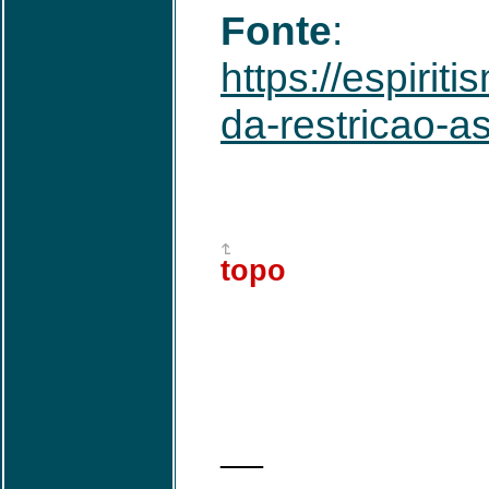
Fonte
:
https://espiri
da-restricao-a
topo
—