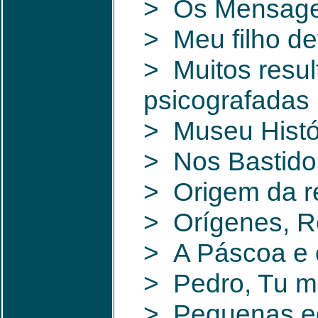
> Os Mensage
> Meu filho de
> Muitos resul
psicografadas 
> Museu Histó
> Nos Bastido
> Origem da re
> Orígenes, R
> A Páscoa e o
> Pedro, Tu 
> Pequenas ed