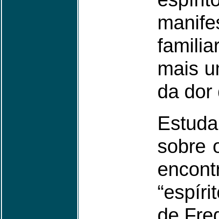
manife
famili
mais u
da dor
Estud
sobre 
encont
“espír
de Fred