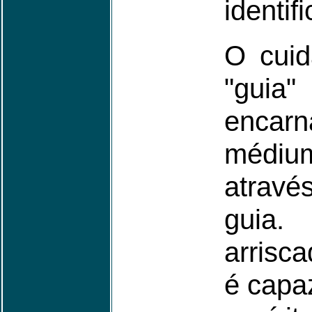
identif
O cuid
"guia"
encar
médiu
atravé
guia.
arrisc
é capaz