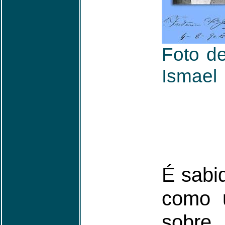
Foto d
Ismael
É sabi
como 
sobre