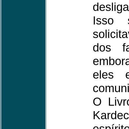
deslig
Isso 
solici
dos fa
embor
eles 
comuni
O Livr
Kardec
espír