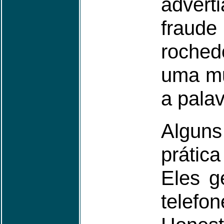
advert
fraude
roched
uma mu
a palav
Alguns
prátic
Eles g
tele