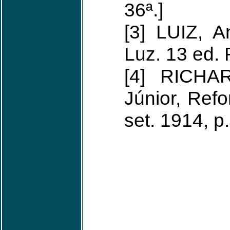
36ª.]
[3] LUIZ, A
Luz. 13 ed. 
[4] RICHAR
Júnior, Refo
set. 1914, p