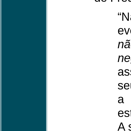
“
ev
nã
ne
as
se
a 
es
A 