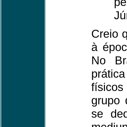
pe
Jú
Creio 
à époc
No Br
prátic
físico
grupo 
se ded