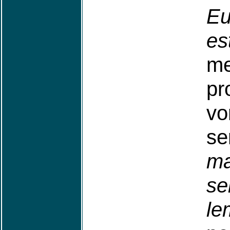
Eu
es
m
pr
vo
s
ma
se
le