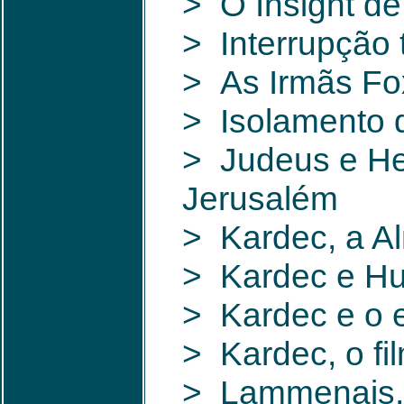
> O Insight de
> Interrupção
> As Irmãs Fox
> Isolamento 
> Judeus e He
Jerusalém
> Kardec, a A
> Kardec e Hu
> Kardec e o e
> Kardec, o fi
> Lammenais, 