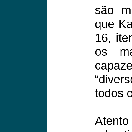
são mu
que Ka
16, it
os ma
capaz
“diver
todos o
Atent