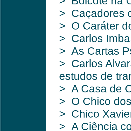
> Boicote na C
> Caçadores 
> O Caráter d
> Carlos Imba
> As Cartas P
> Carlos Alvar
estudos de tr
> A Casa de C
> O Chico dos
> Chico Xavie
> A Ciência c