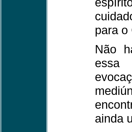
espíri
cuidad
para o
Não h
essa 
evoca
mediú
encont
ainda u