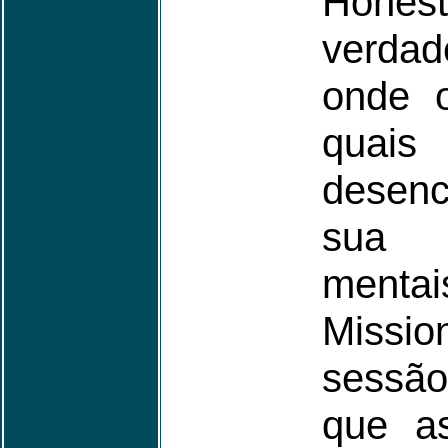
Hones
verdad
onde o
quai
desenc
sua 
mentai
Missio
sessã
que a