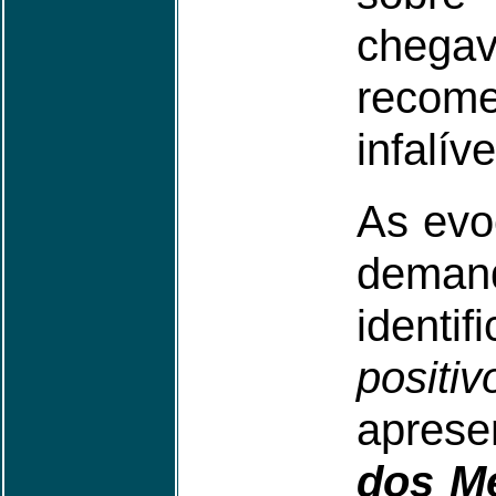
chegav
recome
infalív
As evo
dema
ident
positiv
aprese
dos M