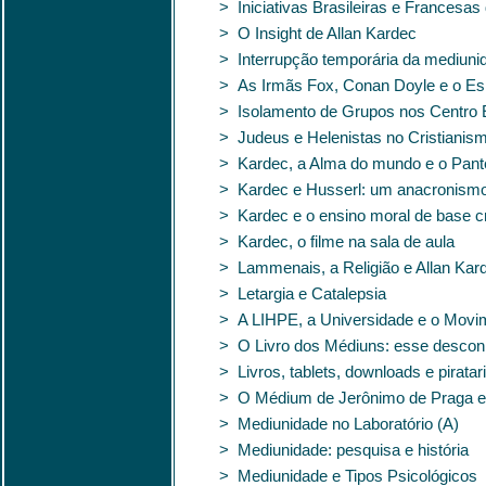
> Iniciativas Brasileiras e Francesa
> O Insight de Allan Kardec
> Interrupção temporária da mediuni
> As Irmãs Fox, Conan Doyle e o Espi
> Isolamento de Grupos nos Centro E
> Judeus e Helenistas no Cristiani
> Kardec, a Alma do mundo e o Pan
> Kardec e Husserl: um anacronism
> Kardec e o ensino moral de base cr
> Kardec, o filme na sala de aula
> Lammenais, a Religião e Allan Kar
> Letargia e Catalepsia
> A LIHPE, a Universidade e o Movim
> O Livro dos Médiuns: esse descon
> Livros, tablets, downloads e pirata
> O Médium de Jerônimo de Praga es
> Mediunidade no Laboratório (A)
> Mediunidade: pesquisa e história
> Mediunidade e Tipos Psicológicos