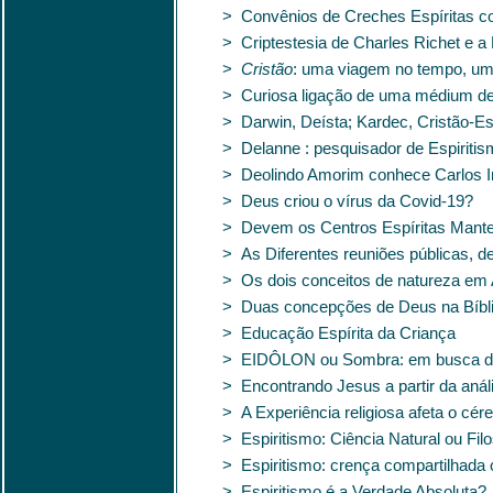
> Convênios de Creches Espíritas c
> Criptestesia de Charles Richet e a
>
Cristão
: uma viagem no tempo, uma
> Curiosa ligação de uma médium d
> Darwin, Deísta; Kardec, Cristão-Esp
> Delanne : pesquisador de Espiriti
> Deolindo Amorim conhece Carlos 
> Deus criou o vírus da Covid-19?
> Devem os Centros Espíritas Mant
> As Diferentes reuniões públicas, d
> Os dois conceitos de natureza em 
> Duas concepções de Deus na Bíblia
> Educação Espírita da Criança
> EIDÔLON ou Sombra: em busca da id
> Encontrando Jesus a partir da aná
> A Experiência religiosa afeta o cér
> Espiritismo: Ciência Natural ou Filo
> Espiritismo: crença compartilhada o
> Espiritismo é a Verdade Absoluta?