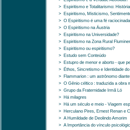
> Espiritismo e Totalitarismo: Históri
> Espiritismo, Misticismo, Sentiment
> O Espiritismo é uma fé raciocinad
> O Espiritismo na Áustria
> Espiritismo na Universidade?
> Espiritismo na Zona Rural Flumine
> Espiritismo ou espiritismo?
> Estudo sem Conteúdo
> Estupro de menor e aborto - que p
> Éthos, Sincretismo e Identidade do 
> Flammarion : um astrônomo diante
> O Gênio céltico : traduzida a obra
> Grupo da Fraternidade Irmã Ló
> Há milagres
> Há um século e meio - Viagem espí
> Herculano Pires, Ernest Renan e C
> A Humildade de Deolindo Amorim
> A Importância do vínculo psicológ