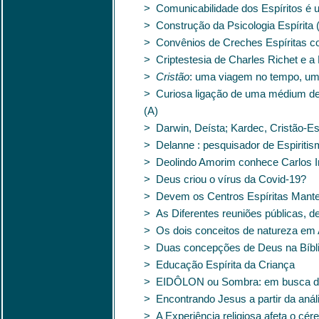
> Comunicabilidade dos Espíritos é 
> Construção da Psicologia Espírita 
> Convênios de Creches Espíritas c
> Criptestesia de Charles Richet e a
>
Cristão
: uma viagem no tempo, uma
> Curiosa ligação de uma médium d
(A)
> Darwin, Deísta; Kardec, Cristão-Esp
> Delanne : pesquisador de Espiriti
> Deolindo Amorim conhece Carlos 
> Deus criou o vírus da Covid-19?
> Devem os Centros Espíritas Mant
> As Diferentes reuniões públicas, d
> Os dois conceitos de natureza em 
> Duas concepções de Deus na Bíblia
> Educação Espírita da Criança
> EIDÔLON ou Sombra: em busca da id
> Encontrando Jesus a partir da aná
> A Experiência religiosa afeta o cér