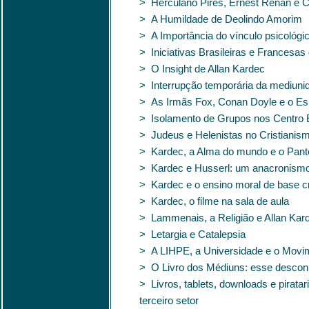
> Herculano Pires, Ernest Renan e C
> A Humildade de Deolindo Amorim
> A Importância do vínculo psicológ
> Iniciativas Brasileiras e Francesa
> O Insight de Allan Kardec
> Interrupção temporária da mediuni
> As Irmãs Fox, Conan Doyle e o Espi
> Isolamento de Grupos nos Centro E
> Judeus e Helenistas no Cristiani
> Kardec, a Alma do mundo e o Pan
> Kardec e Husserl: um anacronism
> Kardec e o ensino moral de base cr
> Kardec, o filme na sala de aula
> Lammenais, a Religião e Allan Kar
> Letargia e Catalepsia
> A LIHPE, a Universidade e o Movim
> O Livro dos Médiuns: esse descon
> Livros, tablets, downloads e pirat
terceiro setor