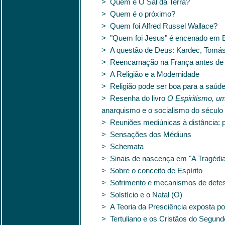
> Quem é O Sal da Terra?
> Quem é o próximo?
> Quem foi Alfred Russel Wallace?
> "Quem foi Jesus" é encenado em B
> A questão de Deus: Kardec, Tomás
> Reencarnação na França antes de
> A Religião e a Modernidade
> Religião pode ser boa para a saúd
> Resenha do livro
O Espiritismo, um
anarquismo e o socialismo do século
> Reuniões mediúnicas à distância: p
> Sensações dos Médiuns
> Schemata
> Sinais de nascença em "A Tragédia
> Sobre o conceito de Espírito
> Sofrimento e mecanismos de defes
> Solstício e o Natal (O)
> A Teoria da Presciência exposta po
> Tertuliano e os Cristãos do Segun