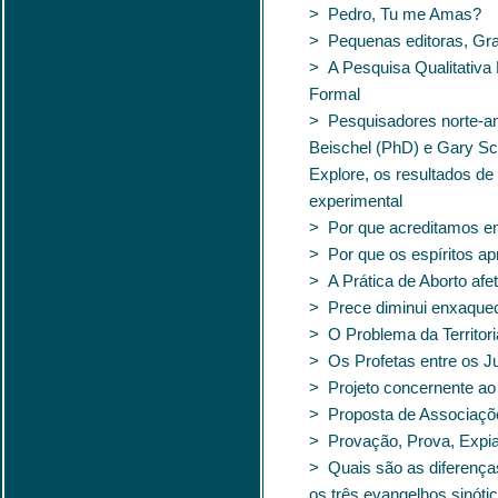
> Pedro, Tu me Amas?
> Pequenas editoras, Gr
> A Pesquisa Qualitativa
Formal
> Pesquisadores norte-a
Beischel (PhD) e Gary Sc
Explore, os resultados 
experimental
> Por que acreditamos e
> Por que os espíritos a
> A Prática de Aborto afe
> Prece diminui enxaque
> O Problema da Territori
> Os Profetas entre os Ju
> Projeto concernente ao
> Proposta de Associaçõe
> Provação, Prova, Expi
> Quais são as diferença
os três evangelhos sinóti