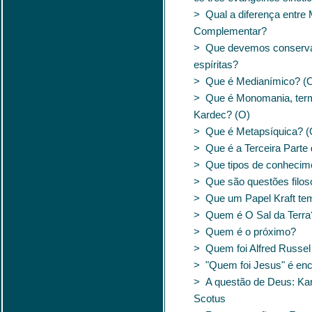
> Qual a diferença entre 
Complementar?
> Que devemos conserva
espíritas?
> Que é Medianímico? (
> Que é Monomania, termo
Kardec? (O)
> Que é Metapsíquica? (
> Que é a Terceira Parte
> Que tipos de conhecim
> Que são questões filosó
> Que um Papel Kraft te
> Quem é O Sal da Terra
> Quem é o próximo?
> Quem foi Alfred Russel
> "Quem foi Jesus" é en
> A questão de Deus: Ka
Scotus