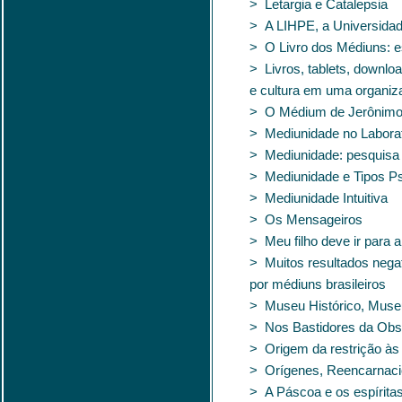
> Letargia e Catalepsia
> A LIHPE, a Universidad
> O Livro dos Médiuns: 
> Livros, tablets, downlo
e cultura em uma organiza
> O Médium de Jerônimo 
> Mediunidade no Laborat
> Mediunidade: pesquisa e
> Mediunidade e Tipos Ps
> Mediunidade Intuitiva
> Os Mensageiros
> Meu filho deve ir para
> Muitos resultados negat
por médiuns brasileiros
> Museu Histórico, Museu
> Nos Bastidores da Obse
> Origem da restrição às 
> Orígenes, Reencarnacio
> A Páscoa e os espírita