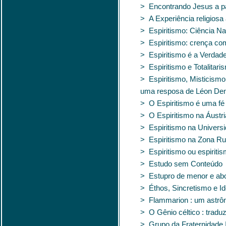
> Encontrando Jesus a pa
> A Experiência religiosa
> Espiritismo: Ciência Nat
> Espiritismo: crença comp
> Espiritismo é a Verdad
> Espiritismo e Totalitari
> Espiritismo, Misticismo
uma resposa de Léon Den
> O Espiritismo é uma fé
> O Espiritismo na Áustri
> Espiritismo na Univers
> Espiritismo na Zona Ru
> Espiritismo ou espiriti
> Estudo sem Conteúdo
> Estupro de menor e abo
> Éthos, Sincretismo e Id
> Flammarion : um astrô
> O Gênio céltico : tradu
> Grupo da Fraternidade 