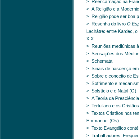
> Reencarnação na Franç
> A Religião e a Moderni
> Religião pode ser boa 
> Resenha do livro
O Esp
Lachâtre: entre Kardec, o
XIX
> Reuniões mediúnicas à 
> Sensações dos Médiu
> Schemata
> Sinais de nascença em 
> Sobre o conceito de Esp
> Sofrimento e mecanismo
> Solstício e o Natal (O)
> A Teoria da Presciência
> Tertuliano e os Cristã
> Textos Cristãos nos te
Emmanuel (Os)
> Texto Evangélico cont
> Trabalhadores, Frequen