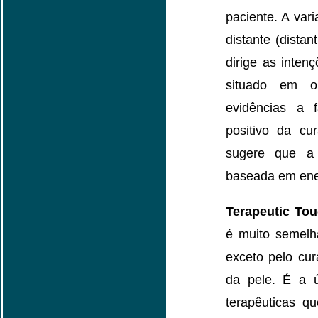
paciente. A var
distante (distan
dirige as inten
situado em o
evidências a 
positivo da cu
sugere que a
baseada em ener
Terapeutic To
é muito semelha
exceto pelo cur
da pele. É a ú
terapêuticas q