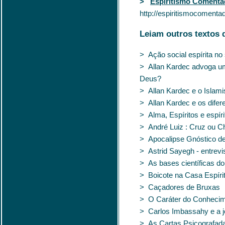
>
Espiritismo Coment
http://espiritismocomenta
Leiam outros textos 
> Ação social espírita no
> Allan Kardec advoga uma
Deus?
> Allan Kardec e o Islam
> Allan Kardec e os difere
> Alma, Espíritos e espíri
> André Luiz : Cruz ou 
> Apocalipse Gnóstico de
> Astrid Sayegh - entrev
> As bases científicas do
> Boicote na Casa Espíri
> Caçadores de Bruxas
> O Caráter do Conhecime
> Carlos Imbassahy e a 
> As Cartas Psicografada