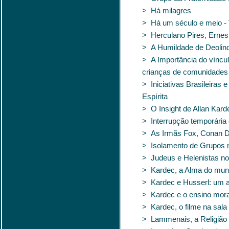
> Há milagres
> Há um século e meio - 
> Herculano Pires, Ernes
> A Humildade de Deolin
> A Importância do víncul
crianças de comunidades
> Iniciativas Brasileira
Espírita
> O Insight de Allan Kard
> Interrupção temporária
> As Irmãs Fox, Conan Doy
> Isolamento de Grupos n
> Judeus e Helenistas n
> Kardec, a Alma do mun
> Kardec e Husserl: um 
> Kardec e o ensino moral
> Kardec, o filme na sala
> Lammenais, a Religião 