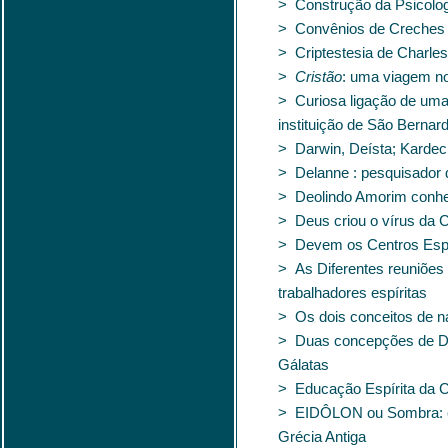
> Construção da Psicologi
> Convênios de Creches 
> Criptestesia de Charles
>
Cristão
: uma viagem no
> Curiosa ligação de u
instituição de São Berna
> Darwin, Deísta; Kardec,
> Delanne : pesquisador 
> Deolindo Amorim conh
> Deus criou o vírus da 
> Devem os Centros Espí
> As Diferentes reuniões
trabalhadores espíritas
> Os dois conceitos de n
> Duas concepções de Deu
Gálatas
> Educação Espírita da C
> EIDÔLON ou Sombra: em
Grécia Antiga