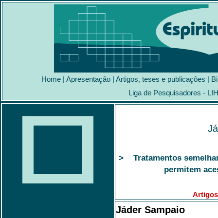
Home
|
Apresentação
|
Artigos, teses e publicações
|
Bi
Liga de Pesquisadores - LI
Já
> Tratamentos semelhant
permitem aces
Artigos
Jáder Sampaio