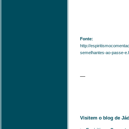
Fonte:
http://espiritismocomenta
semelhantes-ao-passe-e.
—
Visitem o blog de Já