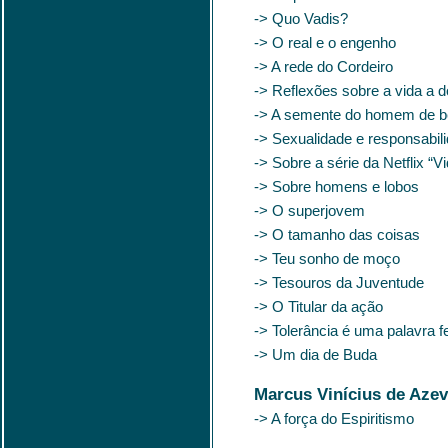
-> Quo Vadis?
-> O real e o engenho
-> A rede do Cordeiro
-> Reflexões sobre a vida a d
-> A semente do homem de 
-> Sexualidade e responsabil
-> Sobre a série da Netflix “V
-> Sobre homens e lobos
-> O superjovem
-> O tamanho das coisas
-> Teu sonho de moço
-> Tesouros da Juventude
-> O Titular da ação
-> Tolerância é uma palavra f
-> Um dia de Buda
Marcus Vinícius de Azev
-> A força do Espiritismo