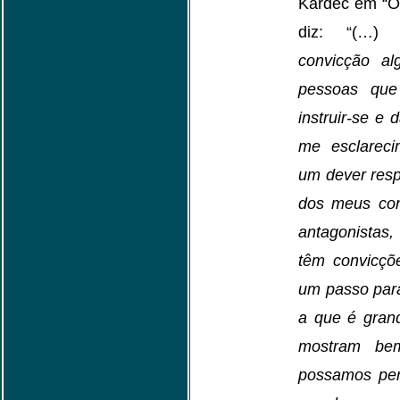
Kardec em “O 
diz: “(…
convicção a
pessoas que
instruir-se e
me esclareci
um dever resp
dos meus con
antagonistas
têm convicçõ
um passo para
a que é gran
mostram bem
possamos pe