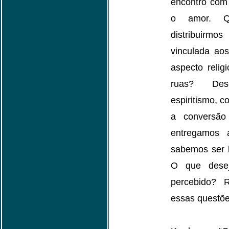
encontro com
o amor. Q
distribuirm
vinculada ao
aspecto relig
ruas? Des
espiritismo, c
a conversão
entregamos
sabemos ser
O que dese
percebido? 
essas quest