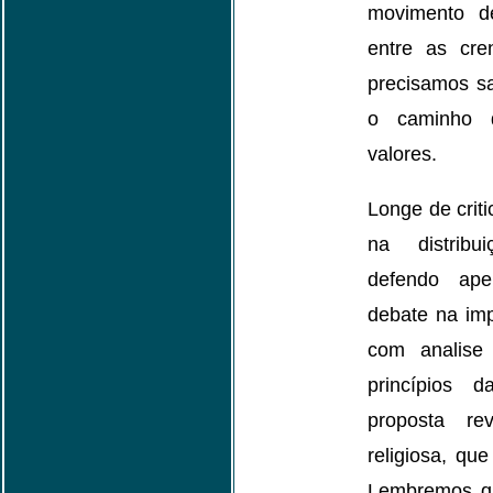
movimento de
entre as cre
precisamos s
o caminho d
valores.
Longe de criti
na distribu
defendo ap
debate na imp
com analise
princípios 
proposta rev
religiosa, q
Lembremos q