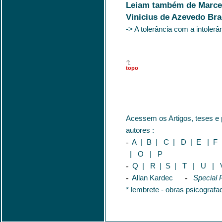
Leiam também de Marcel
Vinicius de Azevedo Bra
-> A tolerância com a intolerâ
topo
Acessem os Artigos, teses e
autores :
-
A
|
B
|
C
|
D
|
E
|
F
|
O
|
P
-
Q
|
R
|
S
|
T
|
U
|
-
Allan Kardec
-
Special P
* lembrete - obras psicografa