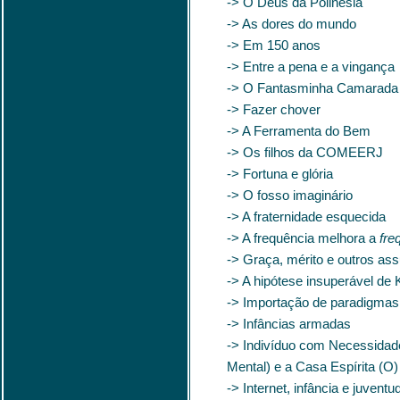
-> O Deus da Polinésia
-> As dores do mundo
-> Em 150 anos
-> Entre a pena e a vingança
-> O Fantasminha Camarada
-> Fazer chover
-> A Ferramenta do Bem
-> Os filhos da COMEERJ
-> Fortuna e glória
-> O fosso imaginário
-> A fraternidade esquecida
-> A frequência melhora a
fre
-> Graça, mérito e outros ass
-> A hipótese insuperável de
-> Importação de paradigmas:
-> Infâncias armadas
-> Indivíduo com Necessidad
Mental) e a Casa Espírita (O)
-> Internet, infância e juventu