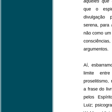
aqueles que 
que o espi
divulgação
serena, para
não como um f
consciênci
argumentos.
Aí, esbarram
limite ent
proselitismo
a frase do liv
pelos Espír
Luiz; psicogr