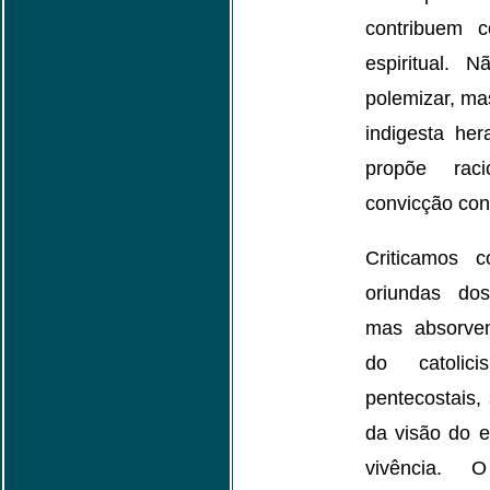
contribuem 
espiritual.
polemizar, mas
indigesta he
propõe rac
convicção con
Criticamos 
oriundas dos 
mas absorvem
do catolic
pentecostais,
da visão do e
vivência. 