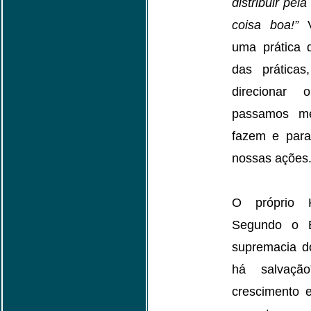
distribuir pe
coisa boa!”
V
uma prática
das prática
direcionar
passamos m
fazem e para
nossas ações
O próprio 
Segundo o E
supremacia d
há salvaçã
crescimento e