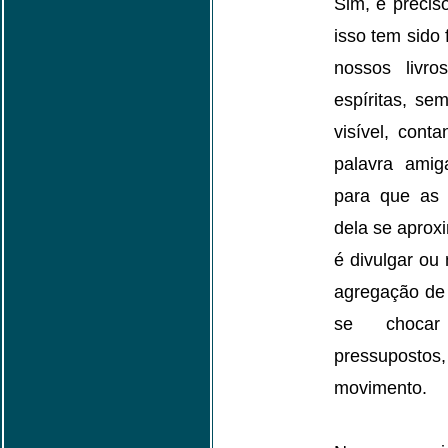
Sim, é preciso
isso tem sido 
nossos livr
espíritas, se
visível, con
palavra amig
para que as
dela se aprox
é divulgar ou 
agregação de 
se choca
pressuposto
movimento.