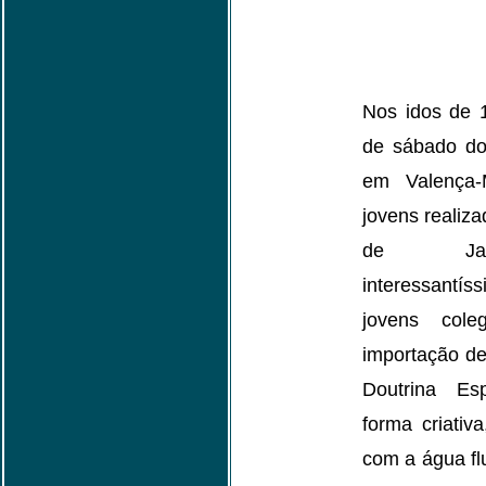
Nos idos de 
de sábado do
em Valença-
jovens realiz
de Jane
interessantí
jovens col
importação de 
Doutrina Es
forma criativ
com a água flu