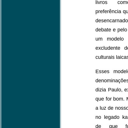
livros co
preferência q
desencarnad
debate e pelo
um modelo de
excludente d
culturais laica
Esses model
denominações
dizia Paulo, 
que for bom. M
a luz de nosso
no legado ka
de que fo