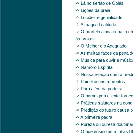
-> Lá no sertão de Goiás
-> Lições da praia
-> Lucidez e genialidade
-> A magia da atitude
-> O martelo ainda ecoa, a c
às bruxas
-> O Melhor e o Adequado
-> As muitas faces da pena d
-> Música para ouvir e música
-> Namoro Espírita
-> Nossa relação com a med
-> Painel de instrumentos
-> Para além da porteira
-> O paradigma cliente-forne
-> Práticas salutares na cond
-> Predição do futuro causa
-> A primeira pedra
-> Pureza ou dureza doutrinár
-> O que ensino às minhas fi