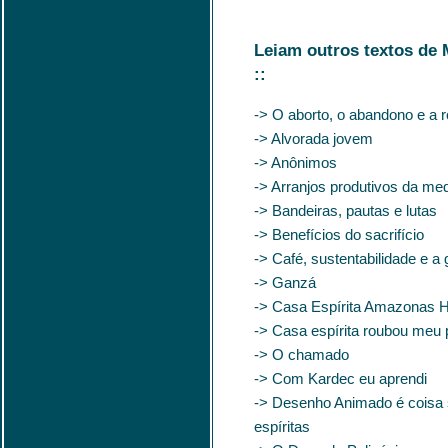
Leiam outros textos de 
::
-> O aborto, o abandono e a 
-> Alvorada jovem
-> Anônimos
-> Arranjos produtivos da me
-> Bandeiras, pautas e lutas
-> Benefícios do sacrifício
-> Café, sustentabilidade e a
-> Ganzá
-> Casa Espírita Amazonas H
-> Casa espírita roubou meu p
-> O chamado
-> Com Kardec eu aprendi
-> Desenho Animado é coisa sé
espíritas