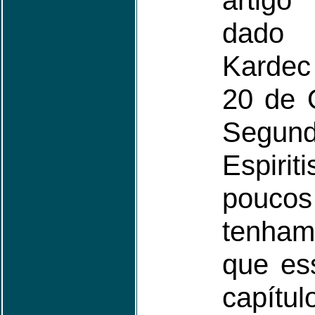
artigo
dado 
Kardec
20 de 
Seg
Espiri
pouc
tenha
que es
capítul