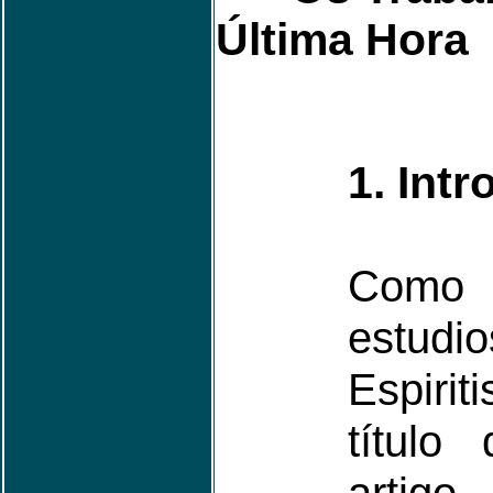
Última Hora
1. Int
Com
estu
Espirit
título