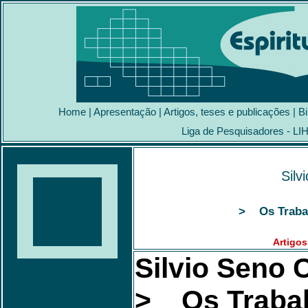
Home
|
Apresentação
|
Artigos, teses e publicações
|
Bi
Liga de Pesquisadores - LI
Silv
> Os Trabal
Artigos
Silvio Seno 
> Os Trabal