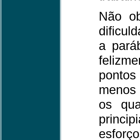
Não ob
dificul
a pará
felizm
ponto
menos 
os qu
princi
esforço