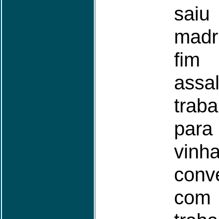
sa
madr
fi
assal
trab
par
vinh
conv
co