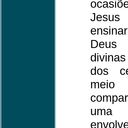
ocasi
Jesu
ensina
Deus 
divina
dos c
meio
compa
uma 
envolv