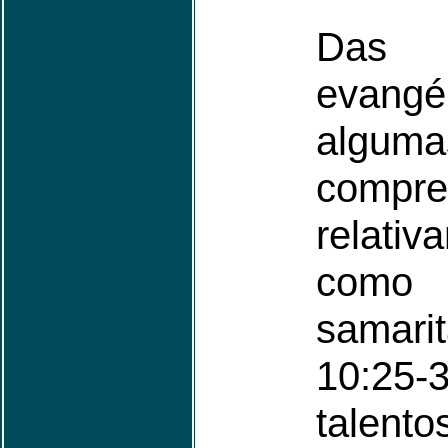
Das 
evangél
algum
compre
relativ
como
samar
10:25-
talento