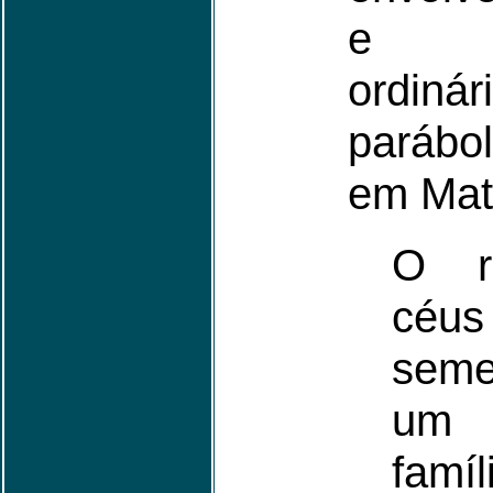
e si
ordiná
parábol
em Mat
O r
cé
seme
um 
fam