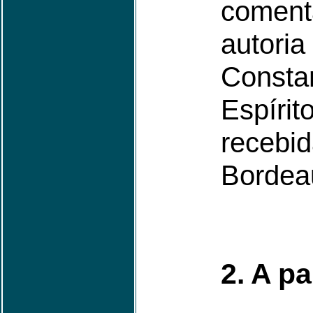
comen
aut
Constan
Espíri
rece
Bordea
2. A p