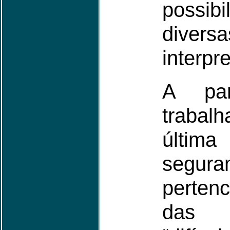
possi
diversa
interpr
A par
traba
últi
segura
perten
das 