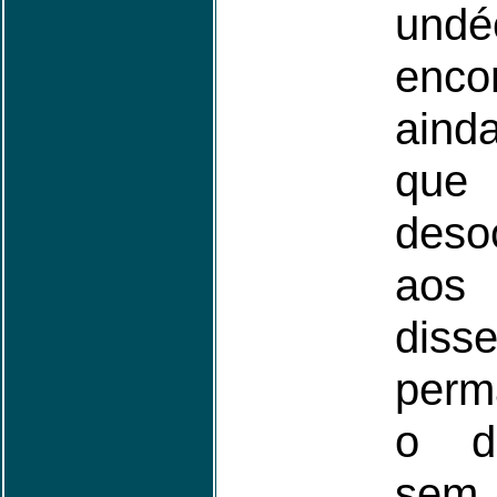
undé
enco
aind
que
deso
aos
diss
perm
o di
sem 