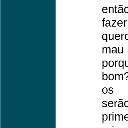
entã
faz
que
mau
por
bom?
os 
se
prim