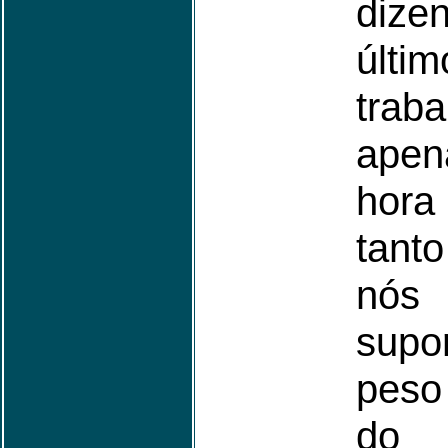
dize
últim
trab
ape
hora 
tant
nó
supo
peso
do 