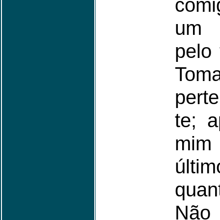
comi
um 
pelo 
Toma
perte
te; 
mim 
últi
quan
Nã