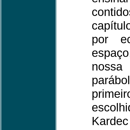
cont
capítu
por e
espaço
nossa
pará
prime
esco
Kard