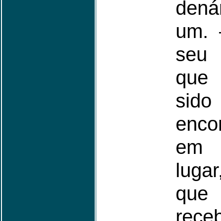
dená
um. 
seu 
que
sido
enco
em 
lugar
qu
rece