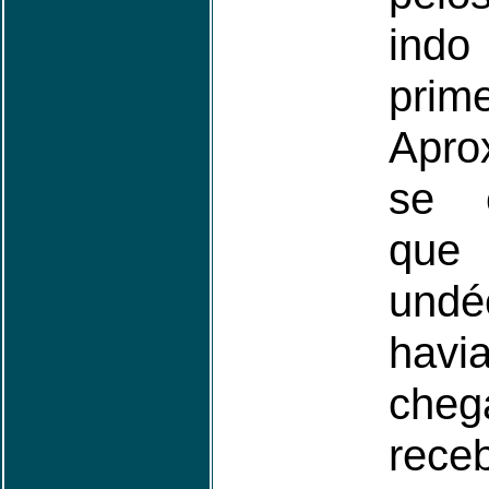
indo
prim
Apro
se 
qu
undé
havi
cheg
rece