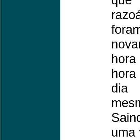
qu
razo
fora
nov
hora
hora
dia
me
Sai
uma 