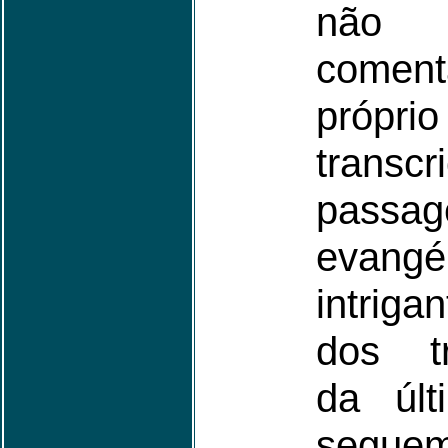
não
comen
própri
trans
passa
evang
intriga
dos tr
da úl
seguem