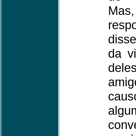
Mas,
resp
diss
da v
del
amig
cau
alg
conv