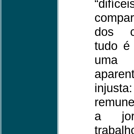
“difíc
compa
dos c
tudo é 
uma 
aparen
inj
remune
a jo
trabalh