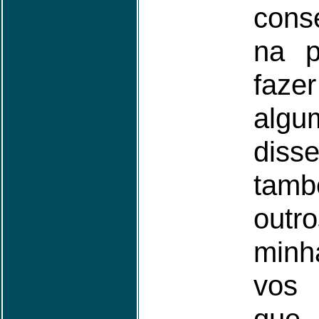
cons
na p
faz
alg
disse
tam
outr
minh
vos 