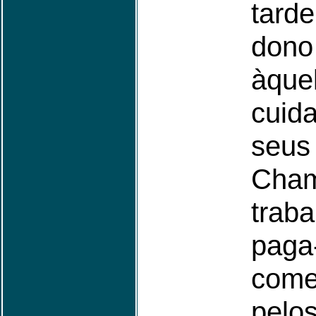
tard
dono
àqu
cui
seus
Ch
traba
paga
come
pelos