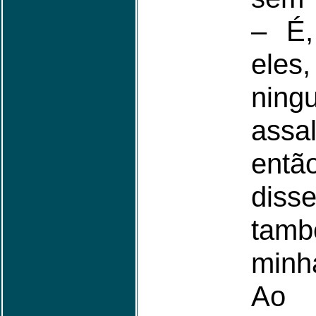
– É,
ele
nin
assal
ent
diss
tamb
minh
Ao 