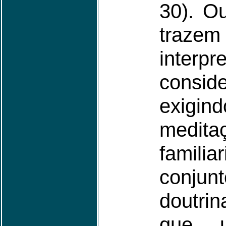
30). Ou
trazem 
interpr
conside
exig
medita
familia
conj
doutrin
que u