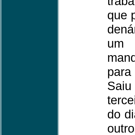
trab
que 
dená
um 
mand
para 
Saiu
terc
do di
outr