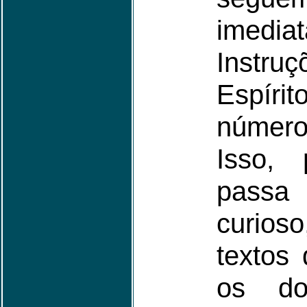
imedi
Instr
Espí
número
Isso,
passa
curios
textos
os do