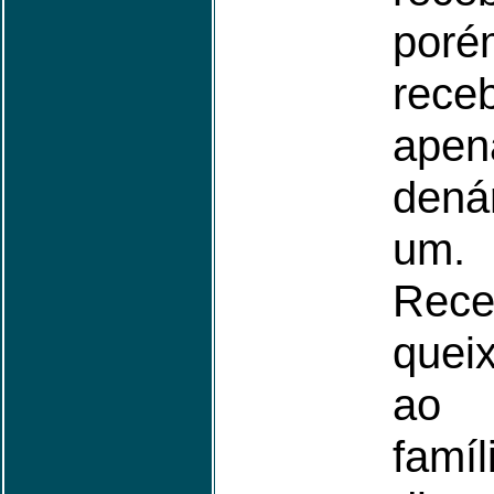
poré
rece
ape
dená
u
Rece
quei
ao 
fam