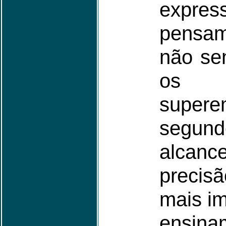
expr
pensa
não se
os p
sup
segu
alcanc
preci
mais im
ensina