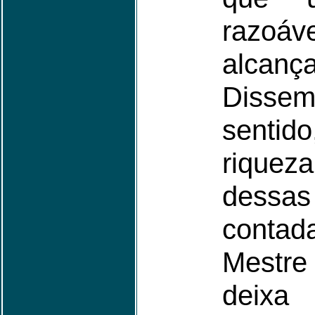
razo
alcanç
Diss
sentid
riquez
dessa
cont
Mestr
deixa