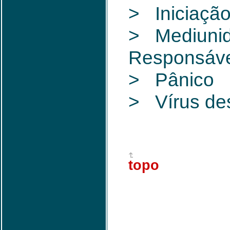
> Iniciaçã
> Mediuni
Responsáv
> Pânico
> Vírus des
topo