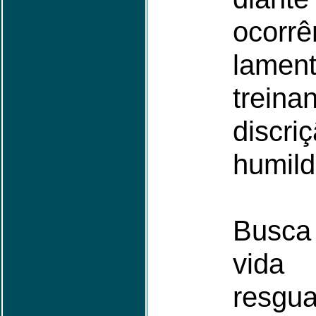
ocorrê
lament
treina
disc
humild
Busca
vida 
resgu