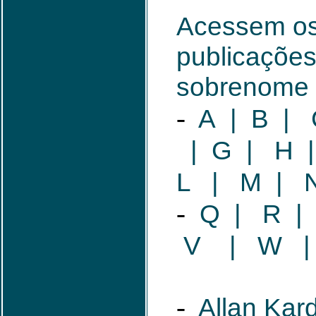
Acessem os 
publicações
sobrenome d
-
A
|
B
|
|
G
|
H
L
|
M
|
-
Q
|
R
|
V
|
W
-
Allan Ka