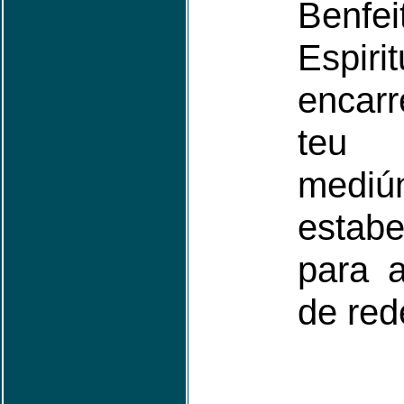
Benfei
Espirit
encar
teu 
mediún
estabe
para a
de red