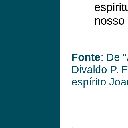
espirit
nosso 
Fonte
: De "
Divaldo P. 
espírito Jo