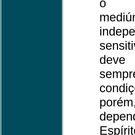
o f
mediú
inde
sensi
dev
sem
condiç
por
depen
Espír