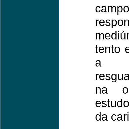
cam
respon
mediú
tento 
a 
resgua
na o
estud
da car