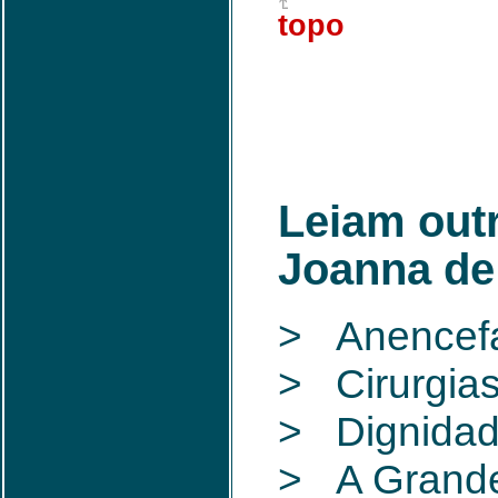
topo
Leiam outr
Joanna de
> Anencefa
> Cirurgias
> Dignidad
> A Grande