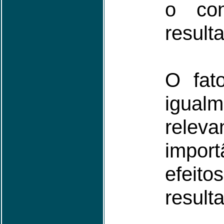
o con
result
O fat
igual
releva
import
efeit
result