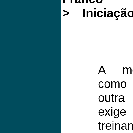
> Iniciação
A med
como
outra
exige
treina