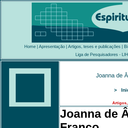
Home
|
Apresentação
|
Artigos, teses e publicações
|
Bi
Liga de Pesquisadores - LI
Joanna de Ân
> Ini
Artigos
Joanna de Â
Franco