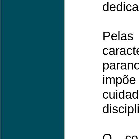
dedica
Pel
caract
parano
impõ
cuid
discipl
O con