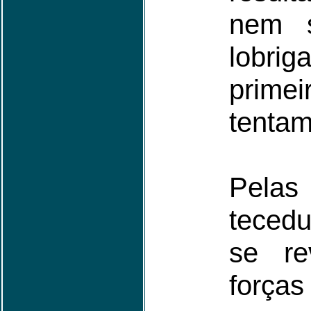
nem 
lobr
primei
tentam
Pelas
teced
se re
forças