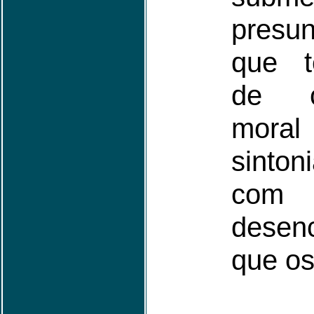
presu
que t
de co
moral
sinto
co
desen
que o