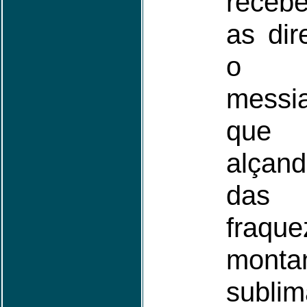
receb
as dir
o
messi
que 
alçan
das 
fraqu
mont
subli