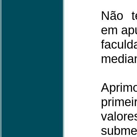
Não t
em apu
faculd
media
Aprimo
prim
valor
subme