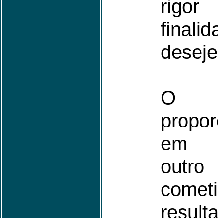
rigor
fina
deseje
O 
propo
em q
outro
comet
resul