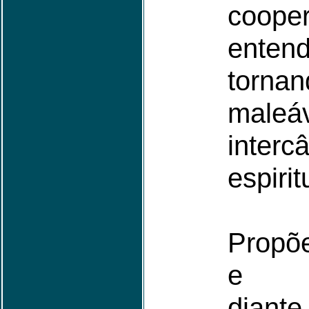
coop
entend
tornand
male
interc
espirit
Propõe
e me
diante