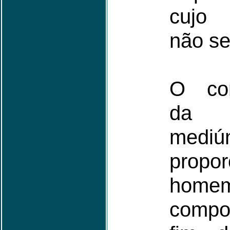
cujo 
não se
O con
da f
mediú
propo
home
compo