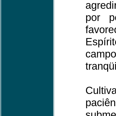
agred
por p
favor
Espí
camp
tranqüi
Cul
paciên
subm