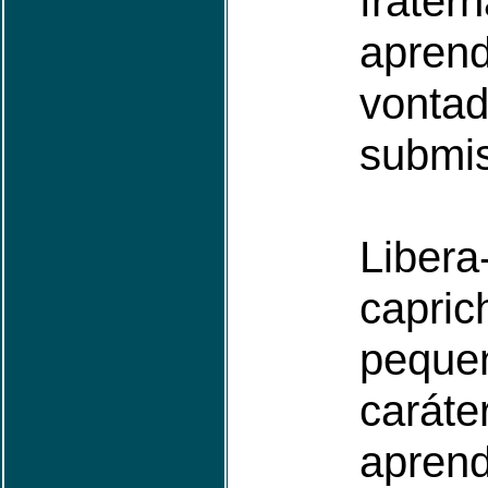
fratern
apren
von
submi
Libe
capr
pequ
carát
apren