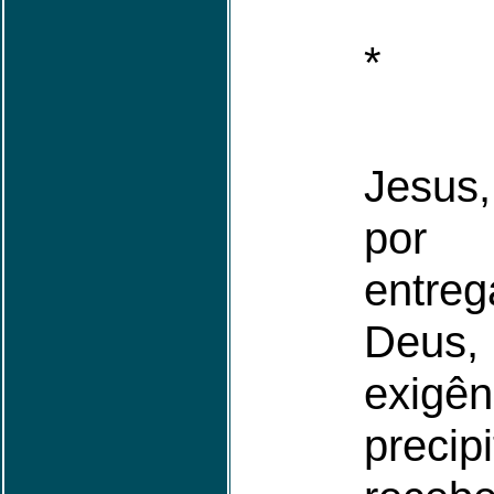
*
Jesus
por E
entre
Deu
exig
precip