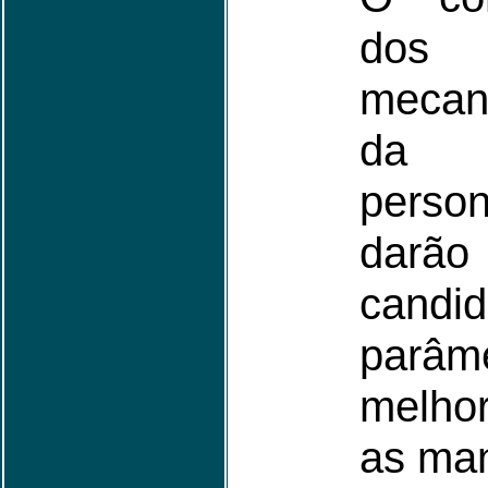
do
mecan
da 
person
da
cand
parâm
melho
as man