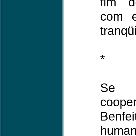
fim d
com e
tranqü
*
Se 
coope
Benfe
human