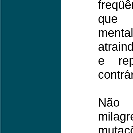
freq
que 
menta
atrain
e rep
contrár
Não 
mila
muta