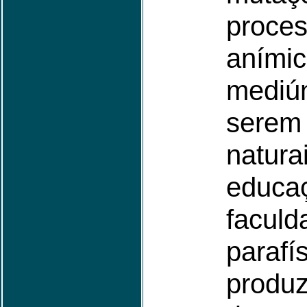
proce
aní
mediú
serem
natu
educ
faculd
parafí
produ