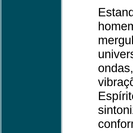
Est
home
mergu
univ
ondas
vibr
Espír
sinton
con