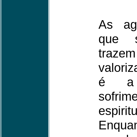
As ag
que 
traz
valori
é a 
sofri
espir
Enquan