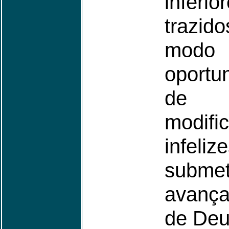
infer
trazid
modo 
oportu
de 
modif
infel
subm
avanç
de Deu