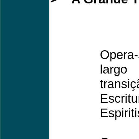
Opera-
largo
transi
Escrit
Espirit