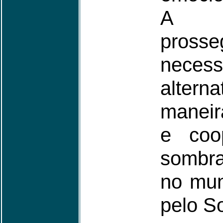
A gr
prosse
nece
altern
maneir
e coo
sombr
no mun
pelo So