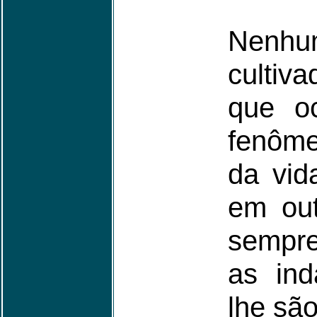
Nenhu
culti
que o
fenôme
da vid
em out
sempr
as in
lhe são