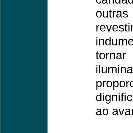
outra
rev
indume
torna
ilumi
propo
dignif
ao avan