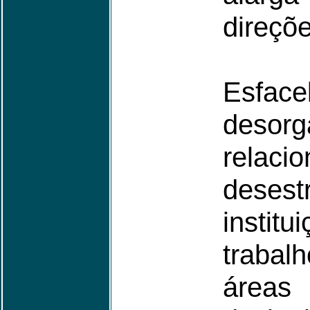
direçõe
Esfac
deso
relaci
dese
instit
traba
área