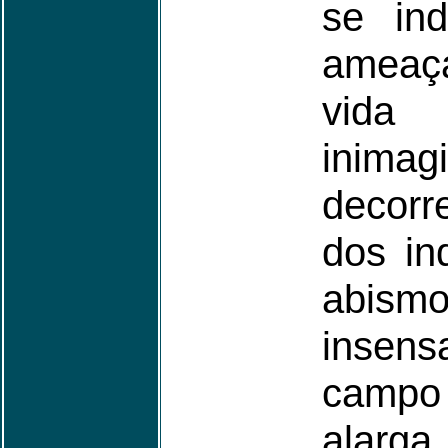
se ind
ameaça
vida
inimag
decorr
dos in
abismo
insen
campo 
alar