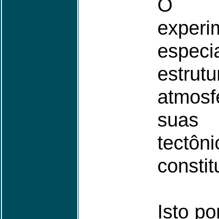
O pl
exper
espec
estr
atmosf
suas 
tectôn
constit
Isto po