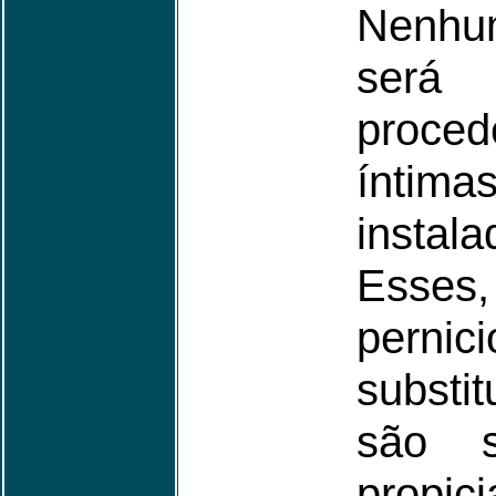
Nenhum
será
proce
íntim
insta
Esse
perni
substi
são s
propic