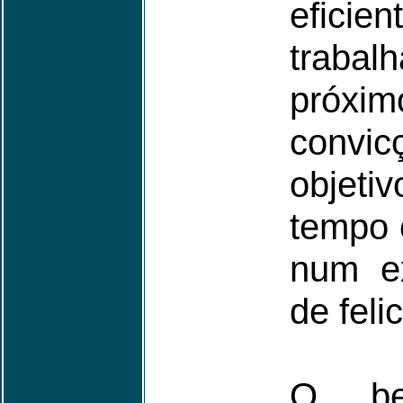
efici
traba
próxi
convi
objeti
tempo 
num e
de feli
O be