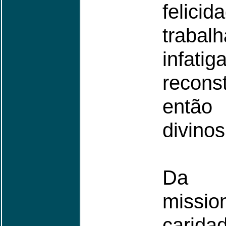
feli
trabal
infa
recons
então
divinos
Da 
missio
carid