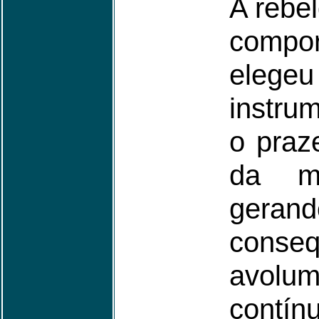
A rebe
comp
elege
instru
o praz
da ma
gera
conse
avol
contín