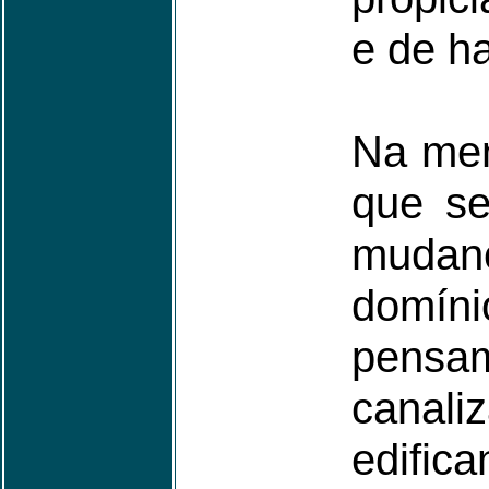
e de h
Na men
que se
mudan
domín
pensa
canal
edific