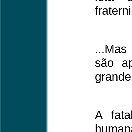
fratern
...Ma
são a
grande 
A fata
human