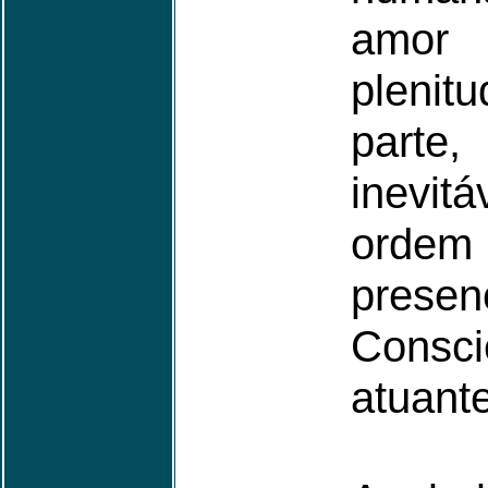
amor
pleni
parte
inevit
orde
pre
Cons
atuante