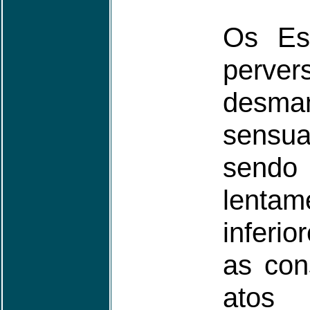
Os Esp
perv
des
sensua
send
lenta
inferi
as con
atos