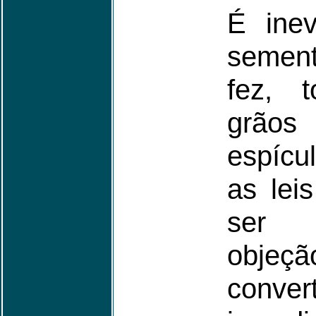
É inev
sement
fez, 
grãos
espícu
as lei
ser 
objeç
conve