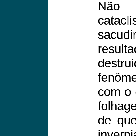
Não 
catac
sacudi
resu
destru
fenôm
com o 
folhag
de que
inve