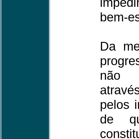
imped
bem-es
Da me
progres
não 
atravé
pelos i
de q
consti