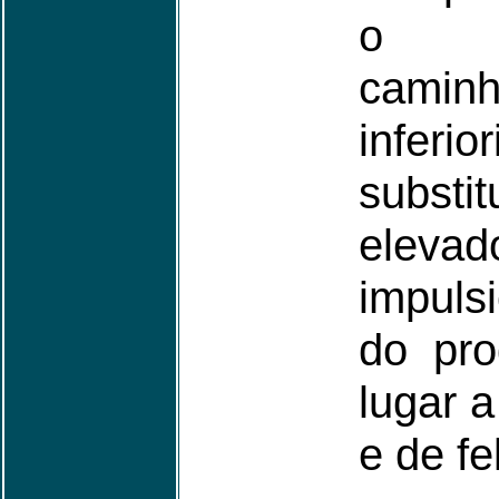
o h
camin
inferi
substi
ele
impuls
do pro
lugar 
e de fe