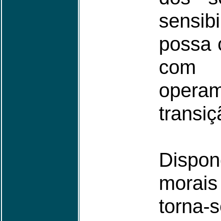
sensib
possa 
com 
operam
transiç
Dispo
morai
torn