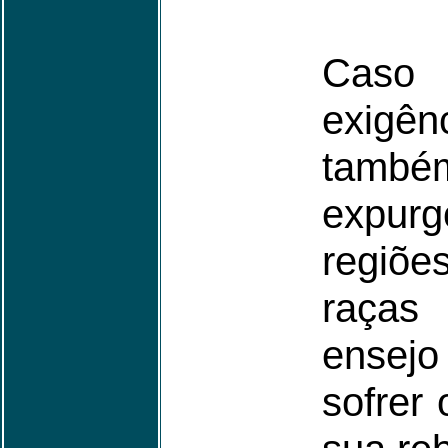
Caso
exigê
também
expur
regiõe
raças
ensej
sofrer