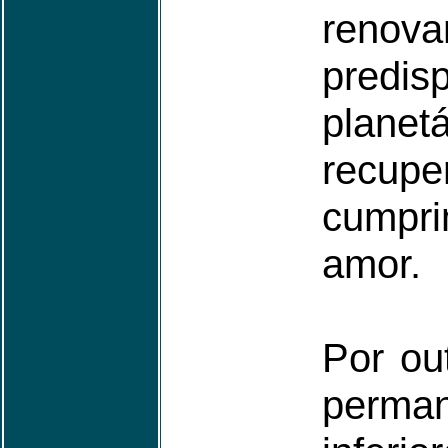
ren
predis
plan
recupe
cumpr
amor.
Por ou
perma