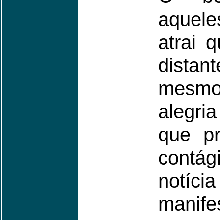
aquel
atrai 
dista
mesmo
alegri
que p
contá
not
manife