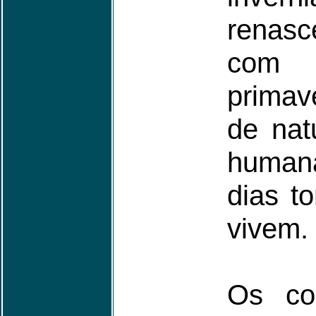
renas
com
prima
de nat
humana
dias t
vivem.
Os co