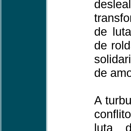
deslea
transf
de lut
de rol
solida
de amo
A turb
confli
luta d