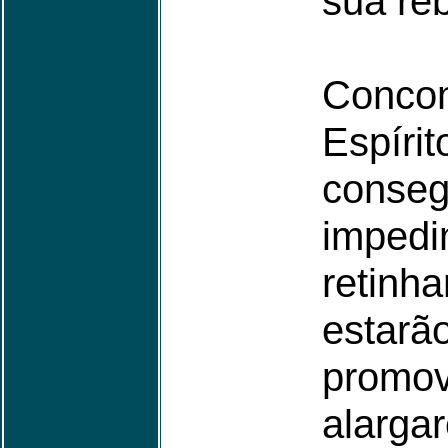
sua reb
Concom
Espí
conse
impe
retin
estarã
prom
alarga