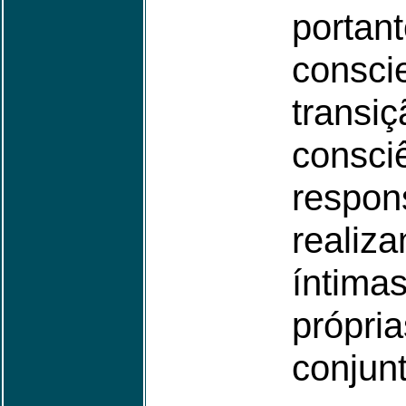
portan
consci
trans
con
respon
reali
íntim
própri
conjunt