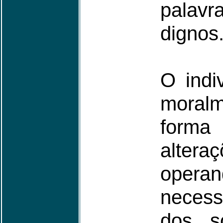
palavr
dignos
O indi
moral
form
alter
operan
necess
dos s