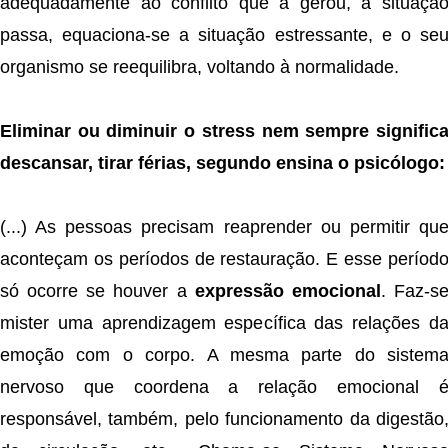
adequadamente ao conflito que a gerou, a situaçã
passa, equaciona-se a situação estressante, e o se
organismo se reequilibra, voltando à normalidade.
Eliminar ou diminuir o stress nem sempre signific
descansar, tirar férias, segundo ensina o psicólogo:
(...) As pessoas precisam reaprender ou permitir qu
aconteçam os períodos de restauração. E esse períod
só ocorre se houver a
expressão emocional
. Faz-s
mister uma aprendizagem específica das relações d
emoção com o corpo. A mesma parte do sistem
nervoso que coordena a relação emocional 
responsável, também, pelo funcionamento da digestão