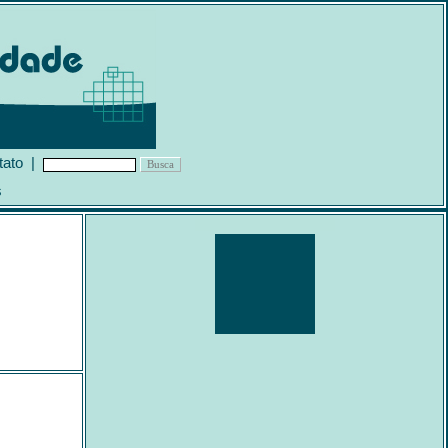
tato
|
s