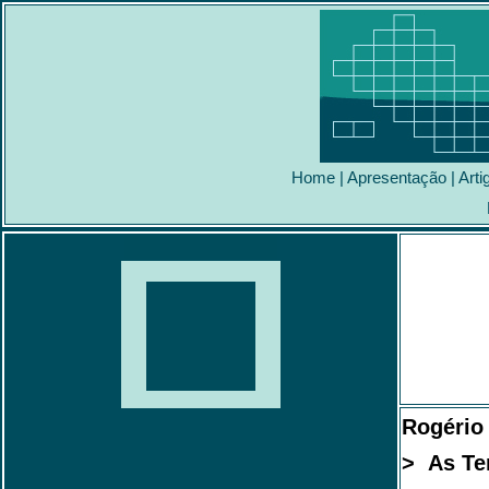
Home
|
Apresentação
|
Arti
Rogério
> As Te