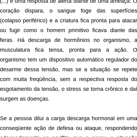
(...) é uma resposta de alerta diante de uma ameaça: 
coração dispara, o sangue foge das superfície
(colapso periférico) e a criatura fica pronta para ataca
ou fugir como o homem primitivo ficava diante da
feras. Há descarga de hormônios no organismo, 
musculatura fica tensa, pronta para a ação. 
organismo tem um dispositivo automático regulador d
desarme dessa tensão, mas se a situação se repet
com muita freqüência, sem a respectiva resposta d
esgotamento da tensão, o stress se torna crônico e da
surgem as doenças.
Se a pessoa dilui a carga descarga hormonal em um
conseqüente ação de defesa ou ataque, respondend