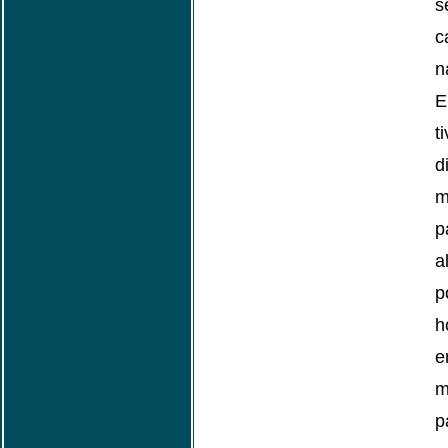
s
c
n
t
d
m
p
a
h
e
m