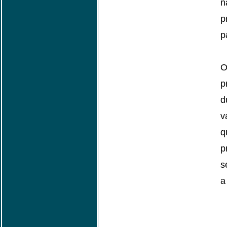
p
p
O
p
d
v
q
p
s
a