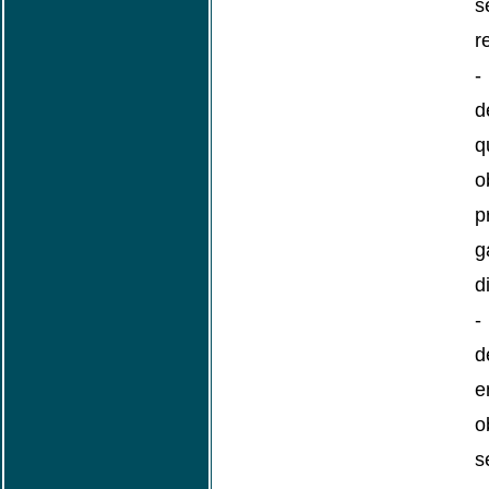
s
r
d
o
p
g
d
d
e
o
s