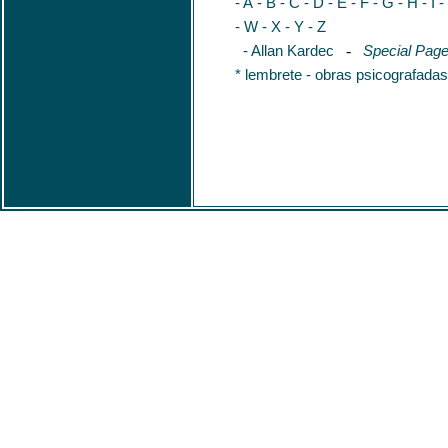
- A
- B
- C
- D
- E
- F
- G
- H
- I
-
- W
- X
- Y
- Z
- Allan Kardec
-
Special Page 
* lembrete - obras psicografadas