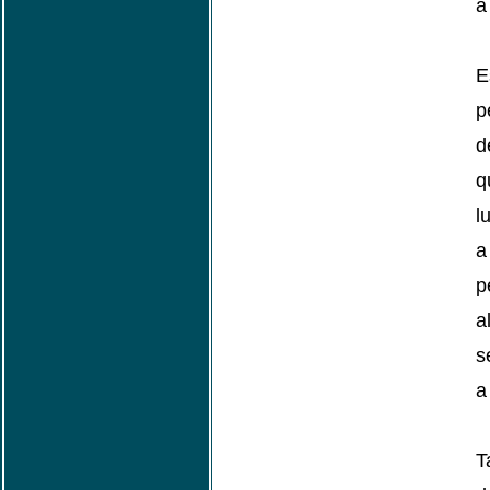
a
E
p
d
l
a
p
a
s
a
T