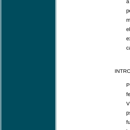
a
p
m
e
e
c
INTR
P
f
V
p
f