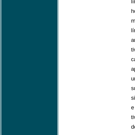
l
h
l
a
t
c
a
u
s
e
t