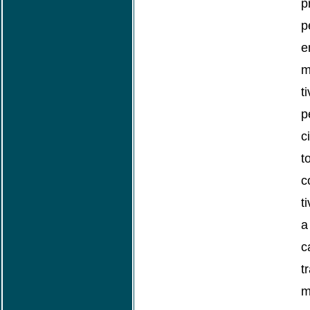
p
p
e
m
t
p
c
c
t
a
t
m