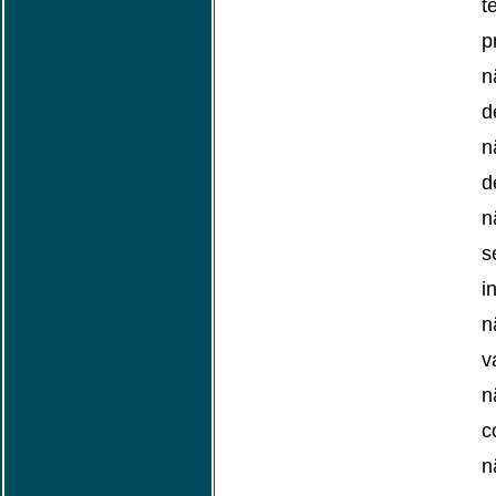
t
p
n
d
d
n
s
i
v
n
c
n