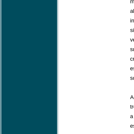
m
a
i
s
v
s
c
e
s
A
t
e