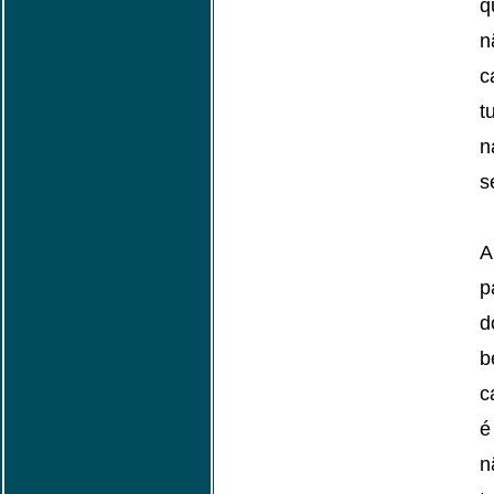
q
n
c
t
s
A
p
b
c
é