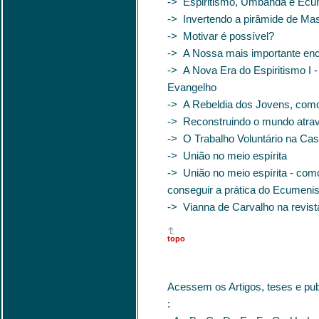
-> Espiritismo, Umbanda e Ec
-> Invertendo a pirâmide de Ma
-> Motivar é possível?
-> A Nossa mais importante en
-> A Nova Era do Espiritismo I 
Evangelho
-> A Rebeldia dos Jovens, com
-> Reconstruindo o mundo atrav
-> O Trabalho Voluntário na Cas
-> União no meio espírita
-> União no meio espírita - com
conseguir a prática do Ecumen
-> Vianna de Carvalho na revis
topo
Acessem os Artigos, teses e pu
: