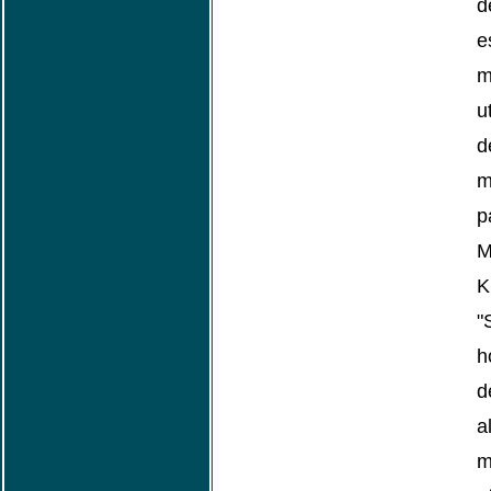
d
e
m
u
d
m
p
M
K
h
d
a
m