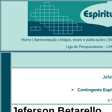
Home
|
Apresentação
|
Artigos, teses e publicações
|
Bi
Liga de Pesquisadores - LI
Jefe
> Contingente Espír
8.
Jeferson Betarello