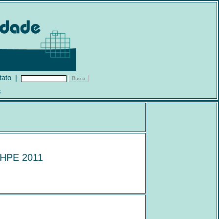
tato
|
s
LIHPE 2011