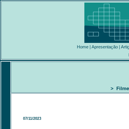
Home
|
Apresentação
|
Arti
> Filme
07/11/2023