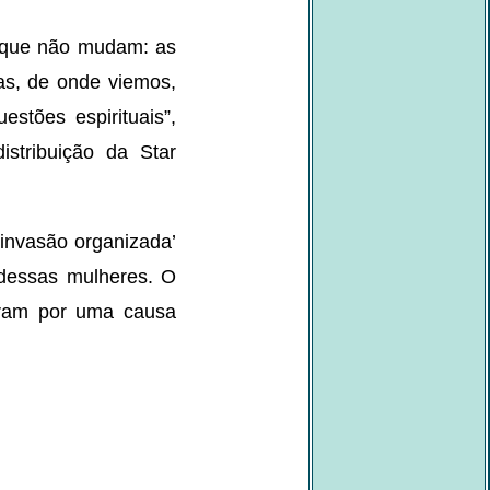
 que não mudam: as
as, de onde viemos,
stões espirituais”,
stribuição da Star
 invasão organizada’
a dessas mulheres. O
zeram por uma causa