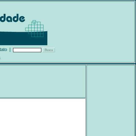
tato
|
s