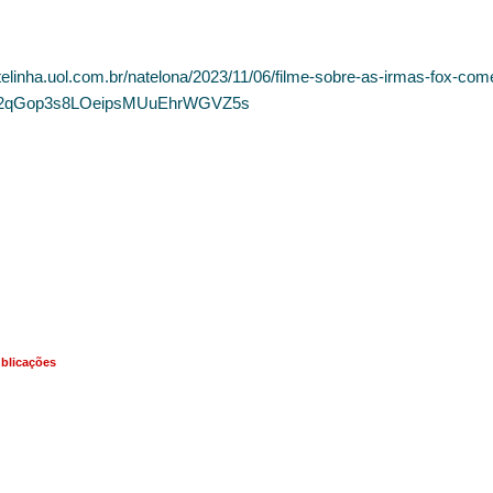
ona/2023/11/06/filme-sobre-as-irmas-fox-comeca-a-s
2qGop3s8LOeipsMUuEhrWGVZ5s
ublicações