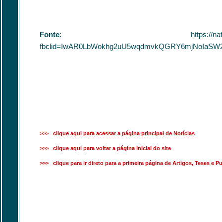
Fonte
: https://natelinha.uol.com.br/natel
fbclid=IwAR0LbWokhg2uU5wqdmvkQGRY6mjNoIaSW
>>> clique aqui para acessar a página principal de Notícias
>>> clique aqui para voltar a página inicial do site
>>> clique para ir direto para a primeira página de Artigos, Teses e P