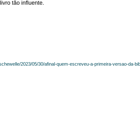
ivro tão influente.
deutschewelle/2023/05/30/afinal-quem-escreveu-a-primeira-versao-da-b