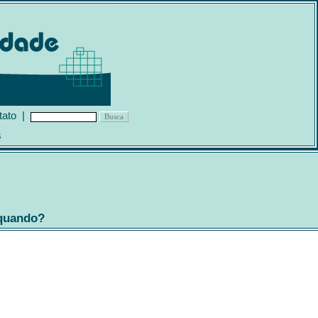
tato
|
s
 quando?