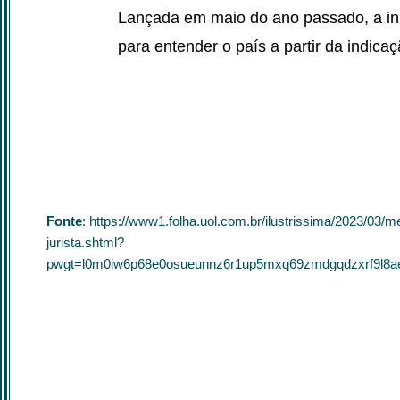
Lançada em maio do ano passado, a ini
para entender o país a partir da indica
Fonte
: https://www1.folha.uol.com.br/ilustrissima/2023/03/me
jurista.shtml?
pwgt=l0m0iw6p68e0osueunnz6r1up5mxq69zmdgqdzxrf9l8a