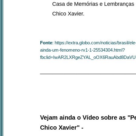
Casa de Memórias e Lembranças C
Chico Xavier.
Fonte
: https://extra.globo.com/noticias/brasil/
ainda-um-fenomeno-rv1-1-25534304.html?
fbclid=IwAR2LXRgeZYAL_oOX6RauAbd8DaV
_______________________________
Vejam ainda o Vídeo sobre as "P
Chico Xavier" -