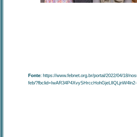
Fonte
: https://www.febnet.org.br/portal/2022/04/18/no
feb/?fbclid=IwAR34P4XvySHrccHohGjeLlIQLjnW4l