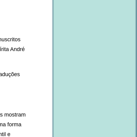
nuscritos
rita André
raduções
as mostram
uma forma
til e