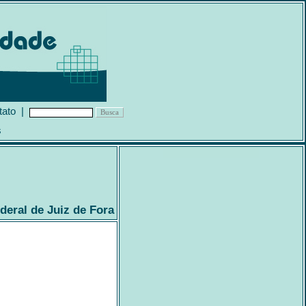
tato
|
s
deral de Juiz de Fora