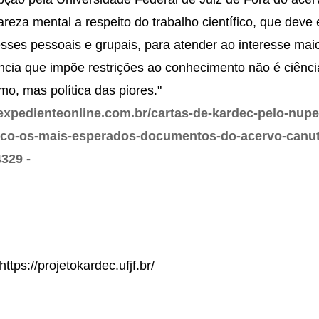
reza mental a respeito do trabalho científico, que deve 
esses pessoais e grupais, para atender ao interesse mai
ncia que impõe restrições ao conhecimento não é ciênci
o, mas política das piores."
.expedienteonline.com.br/cartas-de-kardec-pelo-nupe
ico-os-mais-esperados-documentos-do-acervo-canut
329 -
https://projetokardec.ufjf.br/