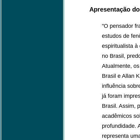
Apresentação do 
"O pensador fra
estudos de fenô
espiritualista 
no Brasil, pre
Atualmente, os 
Brasil e Allan
influência sobr
já foram impres
Brasil. Assim,
acadêmicos sob
profundidade. A
representa uma