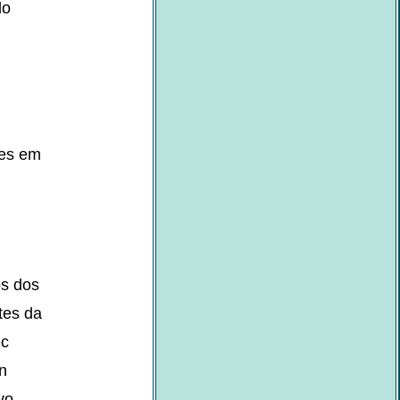
do
ses em
os dos
tes da
ec
n
vo