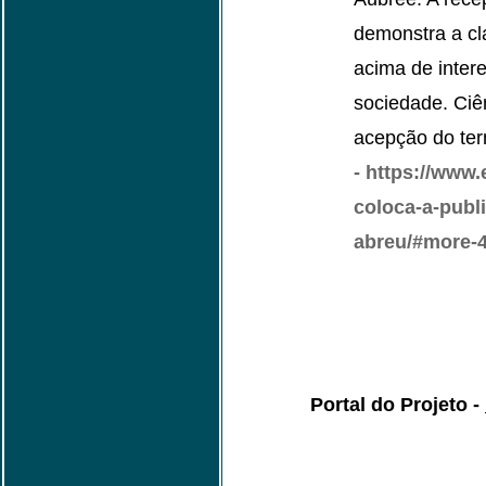
demonstra a cla
acima de inter
sociedade. Ciê
acepção do term
- https://www
coloca-a-publ
abreu/#more-4
Portal do Projeto -