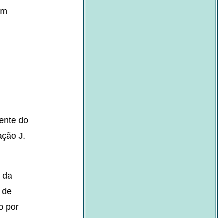
om
ente do
ção J.
 da
 de
o por