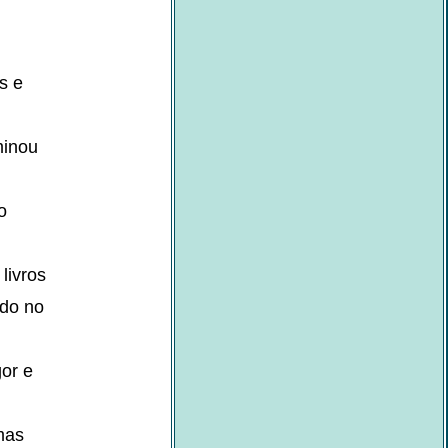
s e
minou
o
livros
ido no
or e
mas