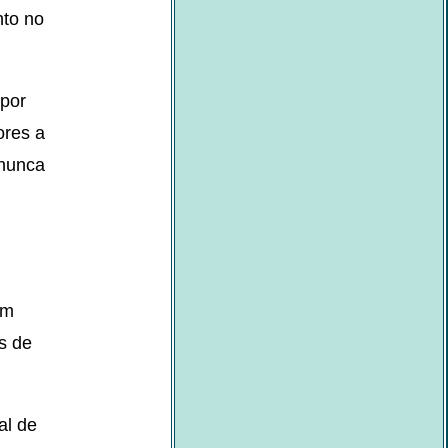
nto no
 por
ores a
 nunca
.
em
s de
al de