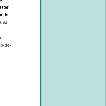
estar
or da
a na
s-
o-de-