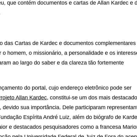
u, que contém documentos e cartas de Allan Kardec e 
.
o das Cartas de Kardec e documentos complementares
r o homem, o missionário, a personalidade e os interes
aram ao largo do saber e da clareza tão fortemente
nçamento do portal, cujo endereço eletrônico pode ser
rojeto Allan Kardec
, constitui-se um dos mais destacad
, devido sua importância. Dele participaram representan
undação Espírita André Luiz, além do biógrafo de Kard
ior e destacados pesquisadores como a francesa Mario
pção pela Universidade Federal de Juiz de Fora do acer