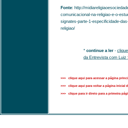
Fonte
: http://midiareligiaoesocied
comunicacional-na-religiao-e-o-estu
signates-parte-1-especificidade-da
religiao/
*
continue a ler
-
cliqu
da Entrevista com Luiz
>>> clique aqui para acessar a página princi
>>> clique aqui para voltar a página inicial d
>>> clique para ir direto para a primeira pág