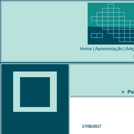
Home
|
Apresentação
|
Arti
> Psi
17/06/2017