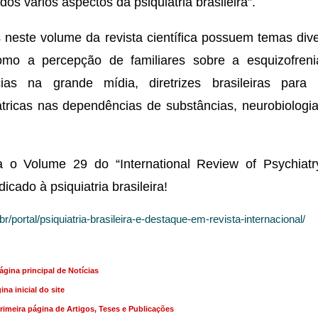
os vários aspectos da psiquiatria brasileira”.
 neste volume da revista científica possuem temas dive
como a percepção de familiares sobre a esquizofren
cias na grande mídia, diretrizes brasileiras para
tricas nas dependências de substâncias, neurobiolog
a o Volume 29 do “International Review of Psychiatr
dicado à psiquiatria brasileira!
br/portal/psiquiatria-brasileira-e-destaque-em-revista-internacional/
ágina principal de Notícias
na inicial do site
primeira página de Artigos, Teses e Publicações