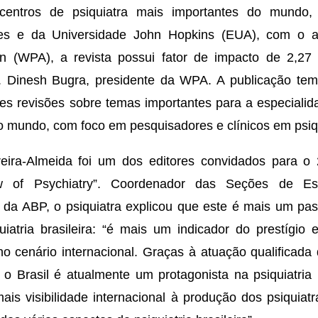
centros de psiquiatra mais importantes do mundo, 
dres e da Universidade John Hopkins (EUA), com o 
ion (WPA), a revista possui fator de impacto de 2,2
r. Dinesh Bugra, presidente da WPA. A publicação te
es revisões sobre temas importantes para a especialid
 o mundo, com foco em pesquisadores e clínicos em psiqu
eira-Almeida foi um dos editores convidados para o
iew of Psychiatry”. Coordenador das Seções de Esp
 da ABP, o psiquiatra explicou que este é mais um pa
uiatria brasileira: “é mais um indicador do prestígio 
a no cenário internacional. Graças à atuação qualificada
, o Brasil é atualmente um protagonista na psiquiatria
is visibilidade internacional à produção dos psiquiatra