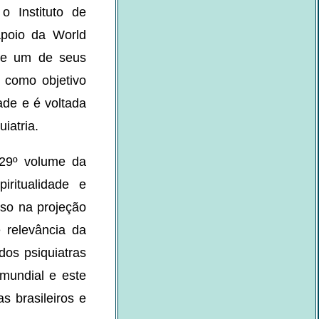
o Instituto de
apoio da World
7 e um de seus
m como objetivo
ade e é voltada
iatria.
 29º volume da
iritualidade e
sso na projeção
e relevância da
 dos psiquiatras
 mundial e este
s brasileiros e