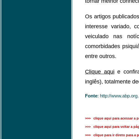
tornar melhor conhecid
Os artigos publicados
interesse variado, 
veiculado nas notí
comorbidades psiquiá
entre outros.
Clique aqui
e confir
inglês), totalmente de
Fonte
: http://www.abp.org.
>>> clique aqui para acessar a p
>>> clique aqui para voltar a pági
>>> clique para ir direto para a 