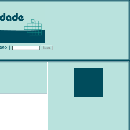
tato
|
s