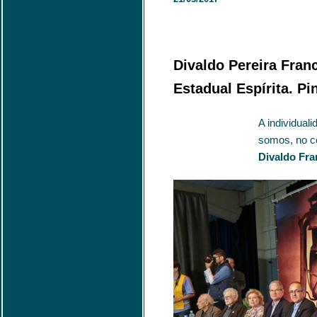
Divaldo Pereira Fran
Estadual Espírita. Pi
A individuali
somos, no c
Divaldo Fr