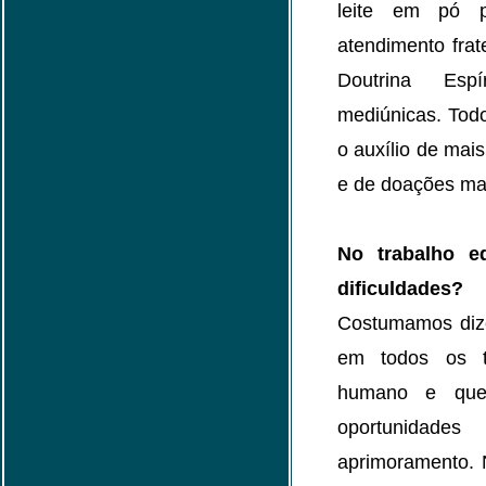
leite em pó p
atendimento frat
Doutrina Esp
mediúnicas. Tod
o auxílio de mai
e de doações mat
No trabalho ed
dificuldades?
Costumamos dize
em todos os tr
humano e que
oportunida
aprimoramento. 