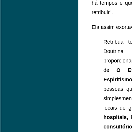
há tempos e que
retribuir”.
Ela assim exorta
Retribua t
Doutrin
proporciona
de
O Ev
Espiritism
pessoas qu
simplesme
locais de g
hospitais, 
consultóri