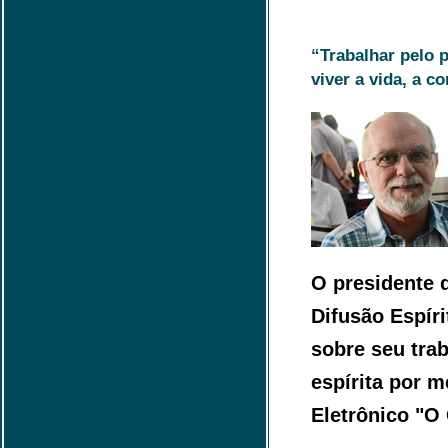
“Trabalhar pelo 
viver a vida, a c
O presidente d
Difusão Espíri
sobre seu tra
espírita por m
Eletrônico "O