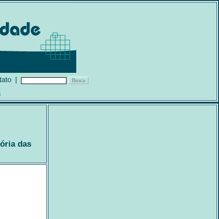
tato
|
s
ória das