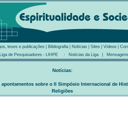
gos, teses e publicações
|
Bibliografia
|
Notícias
|
Sites
|
Vídeos
|
Con
Liga de Pesquisadores - LIHPE
-
Notícias da Liga
|
Mensagen
Notícias:
apontamentos sobre o II Simpósio Internacional de Hist
Religiões