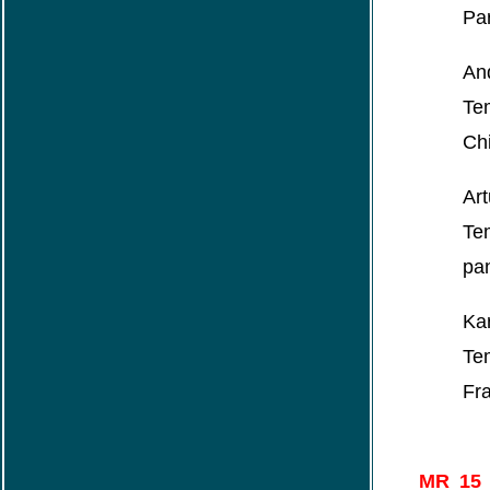
Par
An
Te
Ch
Art
Te
pa
Kar
Te
Fr
MR 1