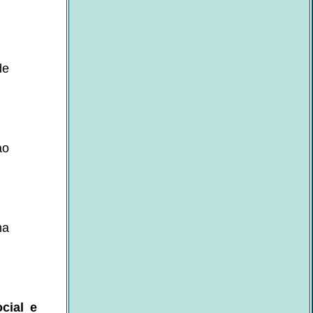
de
ao
na
cial e