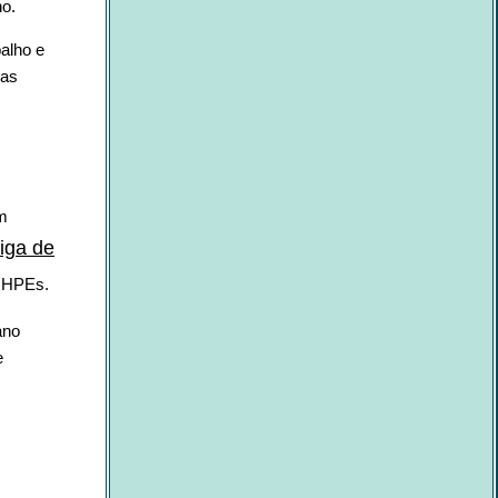
ho.
alho e
mas
m
Liga de
LIHPEs.
ano
e