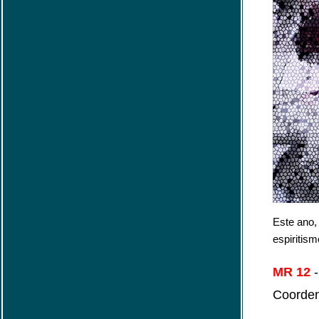
Este ano,
espiritism
MR 12
Coorde