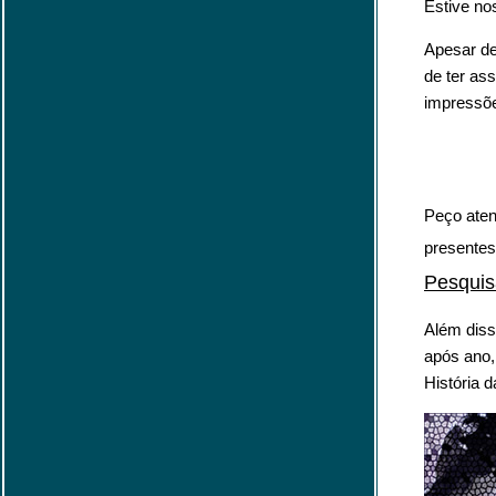
Estive no
Apesar de
de ter as
impressõe
Peço aten
presentes
Pesquis
Além diss
após ano,
História d