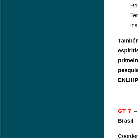
Rod
Tem
in
Também
espiri
prime
pesqui
ENLIHP
GT 7
Brasil
Coorde