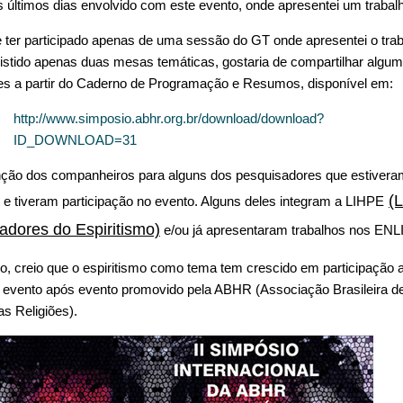
s últimos dias envolvido com este evento, onde apresentei um trabal
 ter participado apenas de uma sessão do GT onde apresentei o trab
sistido apenas duas mesas temáticas, gostaria de compartilhar algu
s a partir do Caderno de Programação e Resumos, disponível em:
http://www.simposio.abhr.org.br/download/download?
ID_DOWNLOAD=31
ção dos companheiros para alguns dos pesquisadores que estivera
(
 e tiveram participação no evento. Alguns deles integram a LIHPE
adores do Espiritismo)
e/ou já apresentaram trabalhos nos EN
o, creio que o espiritismo como tema tem crescido em participação 
 evento após evento promovido pela ABHR (Associação Brasileira d
as Religiões).