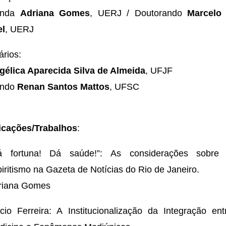
anda
Adriana Gomes
, UERJ / Doutorando
Marcelo
el
, UERJ
rios:
gélica Aparecida Silva de Almeida
, UFJF
ando
Renan Santos Mattos
, UFSC
cações/Trabalhos
:
á fortuna! Dá saúde!”: As considerações sobre
iritismo na Gazeta de Notícias do Rio de Janeiro.
riana Gomes
ácio Ferreira: A Institucionalização da Integração ent