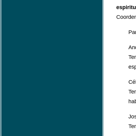
espirit
Coorde
Par
An
Te
esp
Cél
Te
hab
Jo
Tem