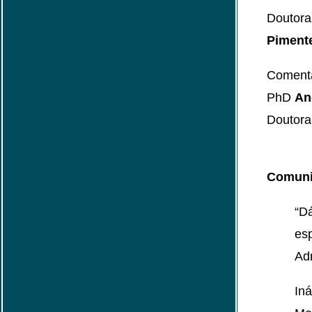
Doutor
Piment
Comentá
PhD
An
Doutor
Comuni
“D
esp
Ad
In