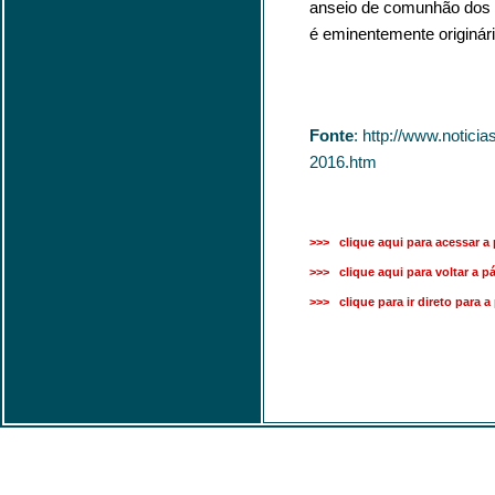
anseio de comunhão dos co
é eminentemente originári
Fonte
: http://www.notic
2016.htm
>>> clique aqui para acessar a 
>>> clique aqui para voltar a pá
>>> clique para ir direto para a