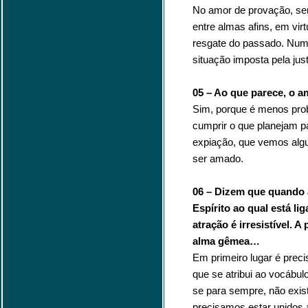
No amor de provação, seri
entre almas afins, em vir
resgate do passado. Num
situação imposta pela just
05 – Ao que parece, o a
Sim, porque é menos pro
cumprir o que planejam 
expiação, que vemos alg
ser amado.
06 – Dizem que quando 
Espírito ao qual está li
atração é irresistível. 
alma gêmea…
Em primeiro lugar é prec
que se atribui ao vocábul
se para sempre, não exi
precisamos estar unidos 