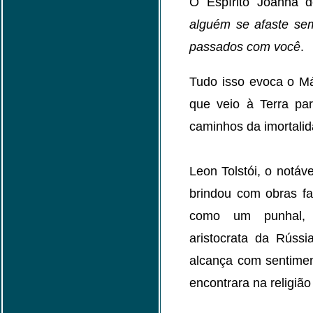
O Espírito Joanna 
alguém se afaste se
passados com você
.
Tudo isso evoca o Má
que veio à Terra pa
caminhos da imortalid
Leon Tolstói, o notáv
brindou com obras f
como um punhal, 
aristocrata da Rúss
alcança com sentimen
encontrara na religião