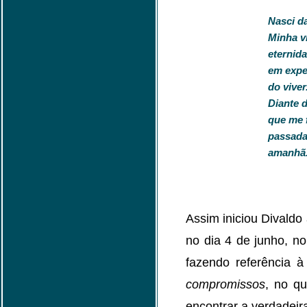
Nasci da
Minha v
eternida
em exper
do viver
Diante 
que me f
passada
amanhã
Assim iniciou Divaldo 
no dia 4 de junho, n
fazendo referência à
compromissos
, no q
encontrar a verdadeira