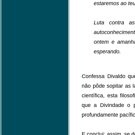
estaremos ao teu
Luta contra as
autoconheciment
ontem e amanhã
esperando.
Confessa Divaldo qu
não pôde sopitar as l
científica, esta filos
que a Divindade o p
profundamente pacífic
E conclui: assim, se 