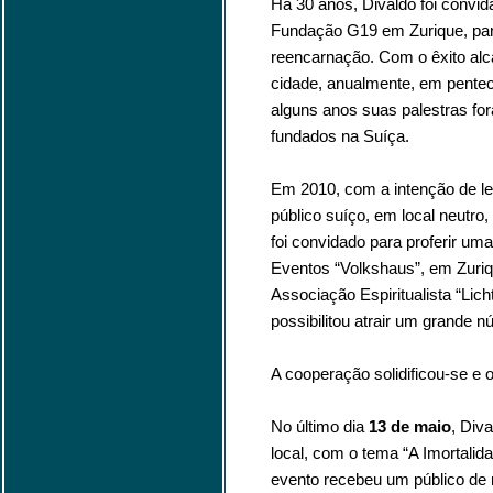
Há 30 anos, Divaldo foi convid
Fundação G19 em Zurique, para
reencarnação. Com o êxito al
cidade, anualmente, em pentec
alguns anos suas palestras f
fundados na Suíça.
Em 2010, com a intenção de l
público suíço, em local neutro,
foi convidado para proferir u
Eventos “Volkshaus”, em Zuriq
Associação Espiritualista “Lich
possibilitou atrair um grande 
A cooperação solidificou-se e 
No último dia
13 de maio
, Div
local, com o tema “A Imortalid
evento recebeu um público de