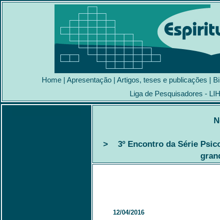
Home
|
Apresentação
|
Artigos, teses e publicações
|
Bi
Liga de Pesquisadores - LI
N
> 3º Encontro da Série Psico
gran
12/04/2016