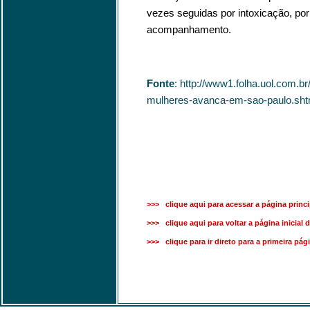
vezes seguidas por intoxicação, po
acompanhamento.
Fonte
: http://www1.folha.uol.com.b
mulheres-avanca-em-sao-paulo.sht
>>> clique aqui para acessar a página princi
>>> clique aqui para voltar a página inicial d
>>> clique para ir direto para a primeira pág