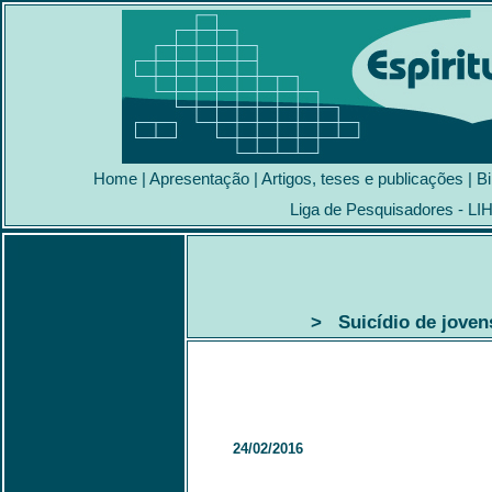
Home
|
Apresentação
|
Artigos, teses e publicações
|
Bi
Liga de Pesquisadores - LI
> Suicídio de joven
24/02/2016