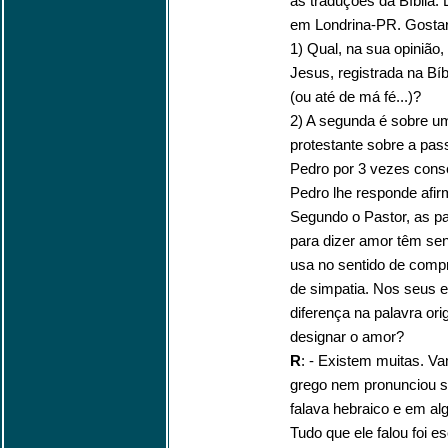
as traduções da Bíblia.
em Londrina-PR. Gostar
1) Qual, na sua opinião
Jesus, registrada na Bíb
(ou até de má fé...)?
2) A segunda é sobre u
protestante sobre a pa
Pedro por 3 vezes cons
Pedro lhe responde afi
Segundo o Pastor, as p
para dizer amor têm sen
usa no sentido de comp
de simpatia. Nos seus 
diferença na palavra or
designar o amor?
R
: - Existem muitas. Va
grego nem pronunciou 
falava hebraico e em al
Tudo que ele falou foi e