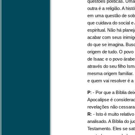
questões políticas. Uma
outra é a religião. A hi
em uma questão de sobr
que cuidava do social e
espiritual. Não há plane
acabar com seus inimig
do que se imagina. Busq
origem de tudo. O povo
de Isaac e o povo ára
através do seu filho Is
mesma origem familiar. 
e quem vai resolver é a
P
: - Por que a Bíblia de
Apocalipse é considerado
revelações não cessar
R
: - Isto é muito relati
analisado. A Bíblia do j
Testamento. Eles se sa