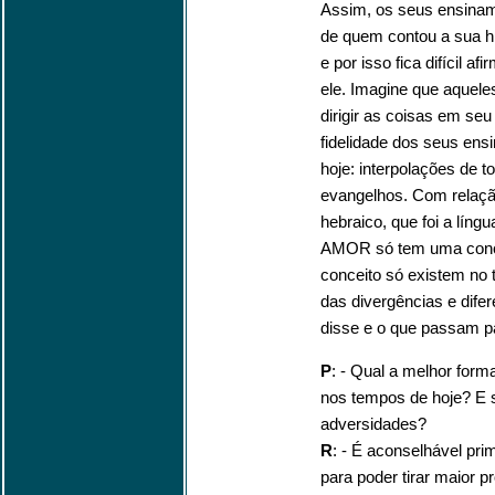
Assim, os seus ensinam
de quem contou a sua h
e por isso fica difícil 
ele. Imagine que aquel
dirigir as coisas em se
fidelidade dos seus ens
hoje: interpolações de 
evangelhos. Com relação
hebraico, que foi a lín
AMOR só tem uma conce
conceito só existem no
das divergências e dif
disse e o que passam p
P
: - Qual a melhor form
nos tempos de hoje? E s
adversidades?
R
: - É aconselhável pri
para poder tirar maior pr