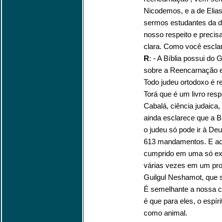
Nicodemos, e a de Elias,
sermos estudantes da d
nosso respeito e preci
clara. Como você esclar
R
: - A Bíblia possui d
sobre a Reencarnação e
Todo judeu ortodoxo é r
Torá que é um livro resp
Cabalá, ciência judaica
ainda esclarece que a 
o judeu só pode ir à De
613 mandamentos. E acr
cumprido em uma só exis
várias vezes em um pr
Guilgul Neshamot, que s
É semelhante a nossa c
é que para eles, o espír
como animal.