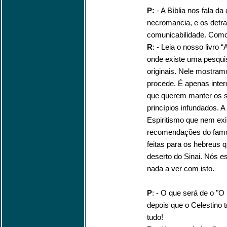
P:
- A Bíblia nos fala 
necromancia, e os detra
comunicabilidade. Como 
R
: - Leia o nosso livro 
onde existe uma pesqui
originais. Nele mostram
procede. É apenas inter
que querem manter os s
princípios infundados. A
Espiritismo que nem exis
recomendações do famo
feitas para os hebreus 
deserto do Sinai. Nós e
nada a ver com isto.
P
: - O que será de o "O
depois que o Celestino 
tudo!