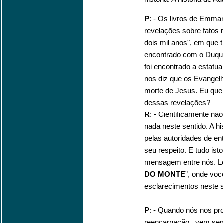
P
: - Os livros de Emma
revelações sobre fatos r
dois mil anos", em que t
encontrado com o Duq
foi encontrado a estatua
nos diz que os Evangel
morte de Jesus. Eu quer
dessas revelações?
R
: - Cientificamente nã
nada neste sentido. A h
pelas autoridades de en
seu respeito. E tudo isto
mensagem entre nós. Lei
DO MONTE
”, onde voc
esclarecimentos neste s
P
: - Quando nós nos pr
reencarnação , vem se