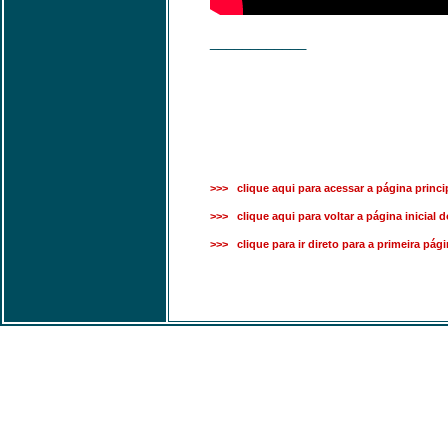
____________
>>> clique aqui para acessar a página princi
>>> clique aqui para voltar a página inicial d
>>> clique para ir direto para a primeira pág