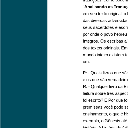
“
Analisando as Traduç
em seu texto original, o
das diversas adversidad
seus sacerdotes e escr
por onde o povo hebreu
íntegros. Os escribas a
dos textos originais. E
mundo inteiro existem te
um.
P
: - Quais livros que s
e os que são verdadeiros
R
: - Qualquer livro da B
leitura sobre três aspec
foi escrito? E Por que f
premissas você pode sem 
ensinamento, o que é his
exemplo, o Gênesis até o
história. A história de 