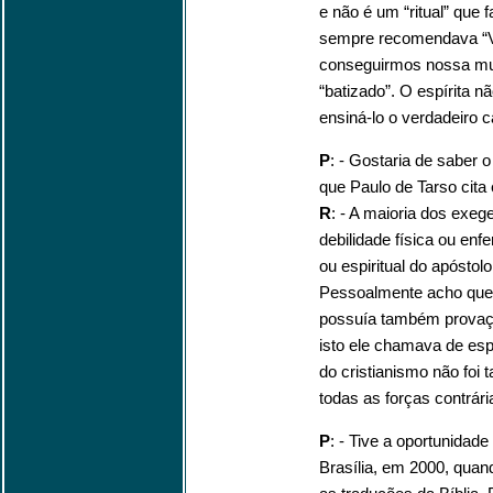
e não é um “ritual” que
sempre recomendava “V
conseguirmos nossa mud
“batizado”. O espírita nã
ensiná-lo o verdadeiro 
P
: - Gostaria de saber 
que Paulo de Tarso cita
R
: - A maioria dos exe
debilidade física ou en
ou espiritual do apóstolo
Pessoalmente acho que 
possuía também provaçõ
isto ele chamava de esp
do cristianismo não foi 
todas as forças contrária
P
: - Tive a oportunid
Brasília, em 2000, quan