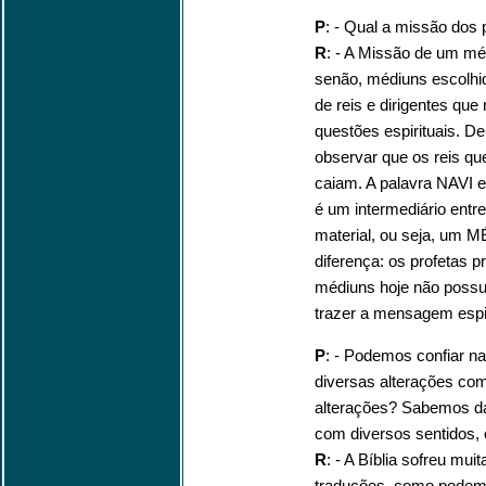
P
: - Qual a missão dos
R
: - A Missão de um m
senão, médiuns escolhi
de reis e dirigentes q
questões espirituais. De
observar que os reis q
caiam. A palavra NAVI em
é um intermediário entr
material, ou seja, um 
diferença: os profetas 
médiuns hoje não possu
trazer a mensagem espi
P
: - Podemos confiar n
diversas alterações com
alterações? Sabemos da
com diversos sentidos, 
R
: - A Bíblia sofreu mu
traduções, como podem