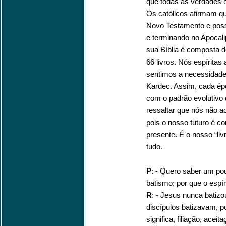
que todas as verdades e
Os católicos afirmam qu
Novo Testamento e poss
e terminando no Apocal
sua Bíblia é composta 
66 livros. Nós espíritas
sentimos a necessidade 
Kardec. Assim, cada ép
com o padrão evolutivo
ressaltar que nós não a
pois o nosso futuro é 
presente. É o nosso “liv
tudo.
P
: - Quero saber um po
batismo; por que o espír
R
: - Jesus nunca batizo
discípulos batizavam, 
significa, filiação, ace