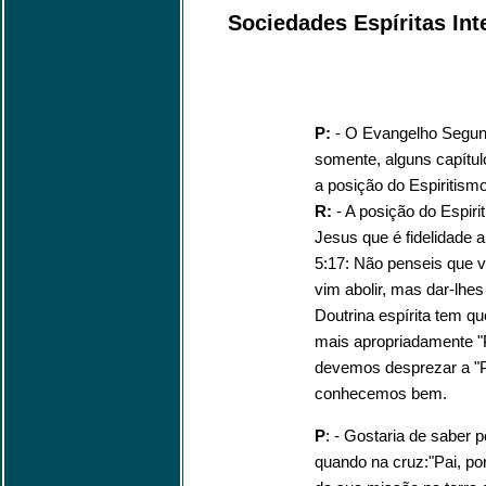
Sociedades Espíritas Int
P:
- O Evangelho Segund
somente, alguns capítu
a posição do Espiritism
R:
- A posição do Espiri
Jesus que é fidelidade a
5:17: Não penseis que vi
vim abolir, mas dar-lhe
Doutrina espírita tem qu
mais apropriadamente "P
devemos desprezar a "Pr
conhecemos bem.
P
: - Gostaria de saber 
quando na cruz:"Pai, p