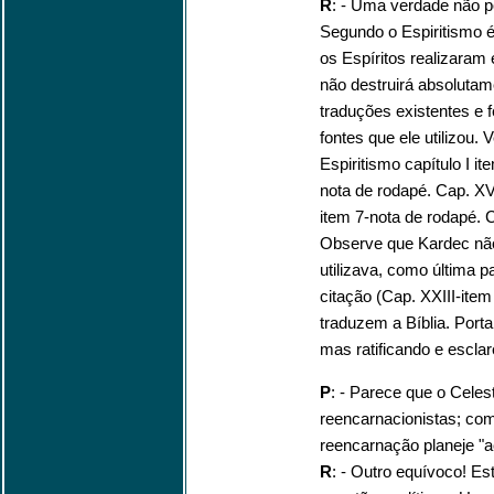
R
: - Uma verdade não p
Segundo o Espiritismo é
os Espíritos realizaram 
não destruirá absolutam
traduções existentes e f
fontes que ele utilizou.
Espiritismo capítulo I i
nota de rodapé. Cap. XV
item 7-nota de rodapé. C
Observe que Kardec não
utilizava, como última p
citação (Cap. XXIII-it
traduzem a Bíblia. Port
mas ratificando e escla
P
: - Parece que o Celes
reencarnacionistas; co
reencarnação planeje "a
R
: - Outro equívoco! E