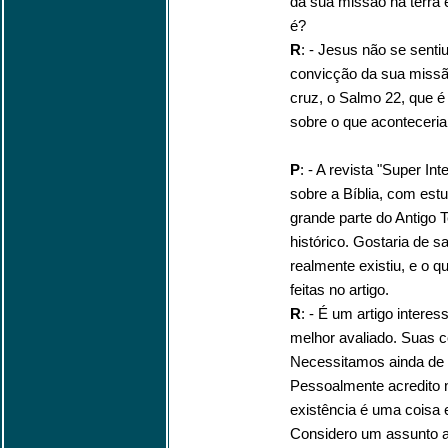
da sua missão na terra 
é?
R
: - Jesus não se senti
convicção da sua missão
cruz, o Salmo 22, que é
sobre o que aconteceria
P
: - A revista "Super In
sobre a Bíblia, com est
grande parte do Antig
histórico. Gostaria de s
realmente existiu, e o 
feitas no artigo.
R
: - É um artigo intere
melhor avaliado. Suas c
Necessitamos ainda de 
Pessoalmente acredito 
existência é uma coisa e
Considero um assunto a