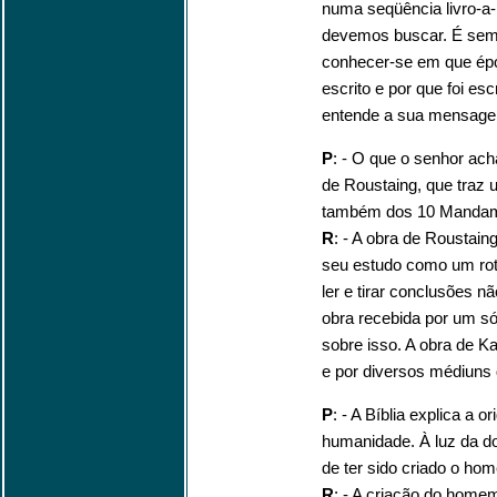
numa seqüência livro-a-l
devemos buscar. É semp
conhecer-se em que époc
escrito e por que foi es
entende a sua mensag
P
: - O que o senhor ach
de Roustaing, que traz 
também dos 10 Manda
R
: - A obra de Roustain
seu estudo como um rot
ler e tirar conclusões 
obra recebida por um s
sobre isso. A obra de Ka
e por diversos médiuns d
P
: - A Bíblia explica a
humanidade. À luz da dou
de ter sido criado o h
R
: - A criação do home