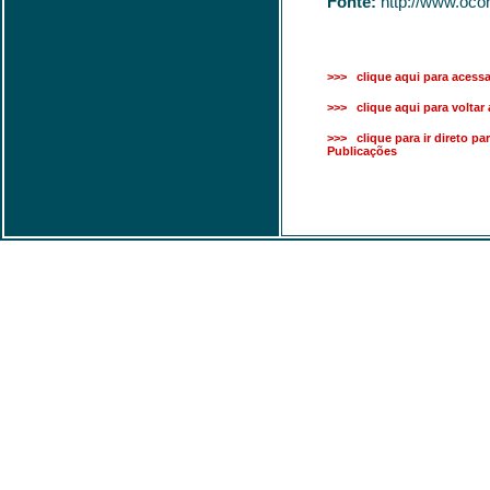
Fonte:
http://www.ocon
>>> clique aqui para acessar
>>> clique aqui para voltar a
>>> clique para ir direto pa
Publicações