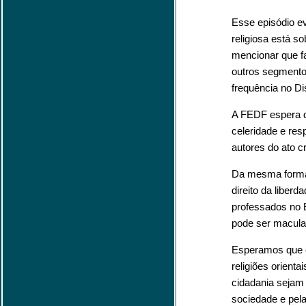
Esse episódio ev
religiosa está so
mencionar que f
outros segmento
frequência no Dis
A FEDF espera 
celeridade e res
autores do ato c
Da mesma forma 
direito da liberd
professados no 
pode ser macula
Esperamos que o
religiões orient
cidadania sejam
sociedade e pelas