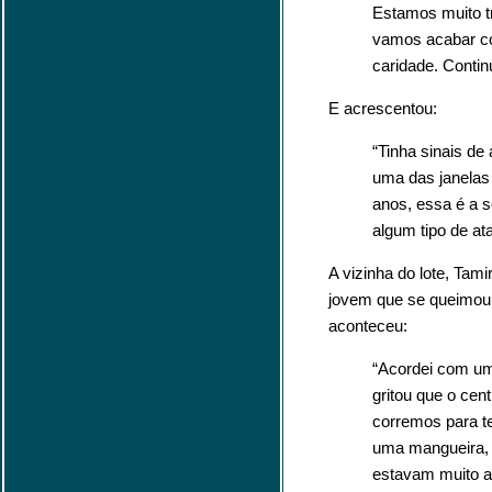
Estamos muito t
vamos acabar co
caridade. Conti
E acrescentou:
“Tinha sinais d
uma das janelas
anos, essa é a 
algum tipo de at
A vizinha do lote, Tami
jovem que se queimou 
aconteceu:
“Acordei com u
gritou que o cen
corremos para t
uma mangueira,
estavam muito a