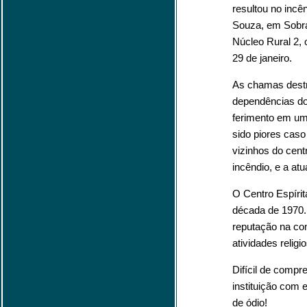
resultou no incê
Souza, em Sobra
Núcleo Rural 2, 
29 de janeiro.
As chamas destr
dependências d
ferimento em um
sido piores caso
vizinhos do cent
incêndio, e a a
O Centro Espíri
década de 1970.
reputação na co
atividades religi
Difícil de compr
instituição com e
de ódio!