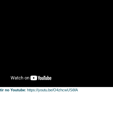
tir no Youtube
:
https://youtu.be/O4zhcwUS6fA