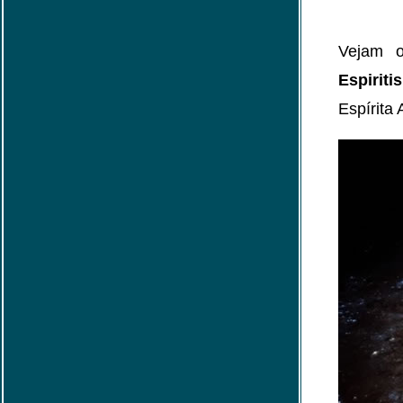
Vejam o
Espiriti
Espírita 