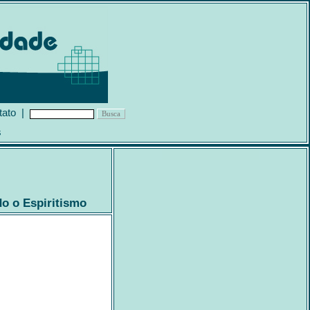
tato
|
s
o o Espiritismo