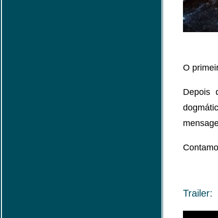
O primeir
Depois 
dogmátic
mensagem
Contamos
Trailer: