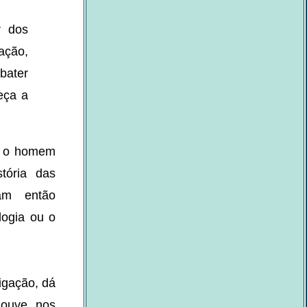
r dos
ação,
 bater
eça a
r o homem
tória das
am então
logia ou o
tigação, dá
houve nos