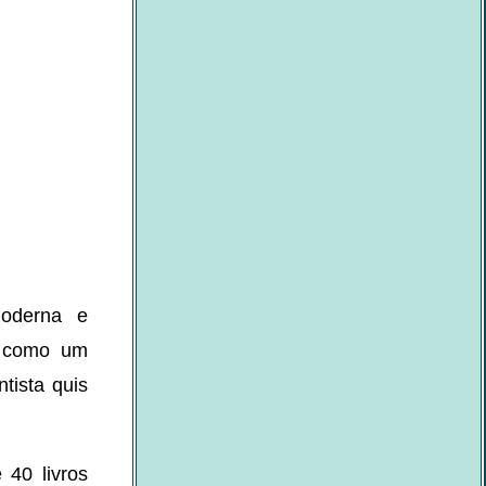
moderna e
a como um
tista quis
 40 livros