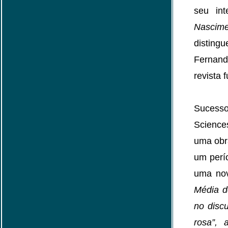
seu int
Nascime
disting
Fernand
revista
Sucess
Science
uma obr
um perí
uma nov
Média d
no disc
rosa”, 