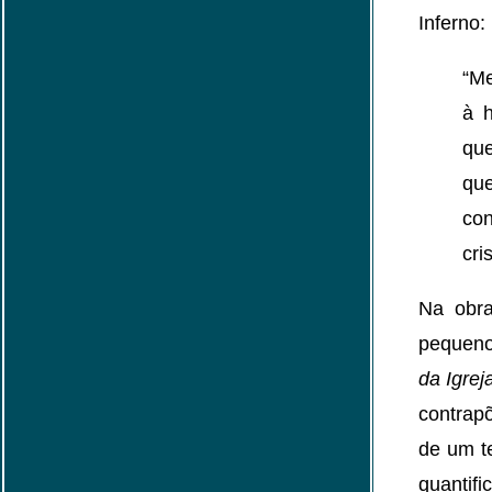
Inferno:
“Me
à h
que
qu
co
cri
Na ob
pequeno
da Igre
contrap
de um te
quantifi