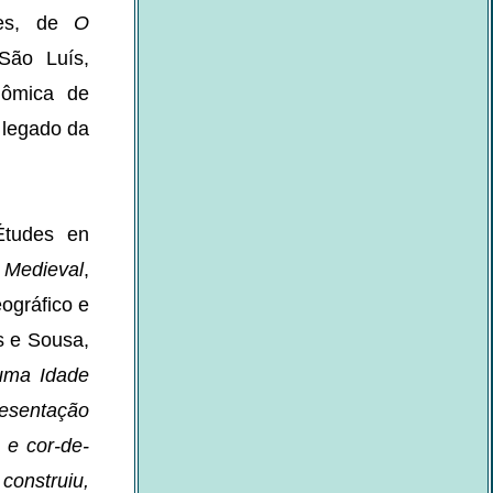
ades, de
O
São Luís,
nômica de
 legado da
Études en
 Medieval
,
ográfico e
s e Sousa,
uma Idade
resentação
 e cor-de-
onstruiu,