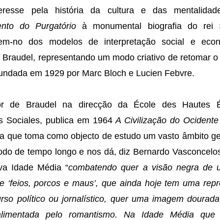
eresse pela história da cultura e das mentalid
nto do Purgatório
à monumental biografia do rei 
uem-no dos modelos de interpretação social e eco
 Braudel, representando um modo criativo de retomar o
 fundada em 1929 por Marc Bloch e Lucien Febvre.
or de Braudel na direcção da École des Hautes 
s Sociales, publica em 1964
A Civilização do Ocidente
a que toma como objecto de estudo um vasto âmbito ge
odo de tempo longo e nos dá, diz Bernardo Vasconcelo
a Idade Média “
combatendo quer a visão negra de 
e ‘feios, porcos e maus’, que ainda hoje tem uma rep
urso político ou jornalístico, quer uma imagem dourada
alimentada pelo romantismo. Na Idade Média que c