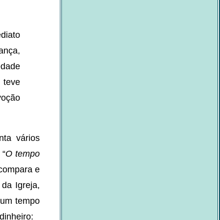
diato
ança,
edade
 teve
voção
nta vários
 “
O tempo
 compara e
da Igreja,
a um tempo
dinheiro: