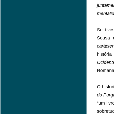
juntam
mentalid
Se tive
Sousa 
carácte
história
Ocident
Romana 
O histo
do Purga
“um livr
sobretu