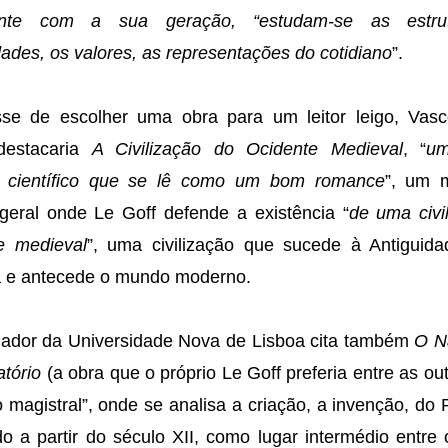
ente com a sua geração, “estudam-se as estru
ades, os valores, as representações do cotidiano
”.
sse de escolher uma obra para um leitor leigo, Vas
destacaria
A Civilização do Ocidente Medieval
, “
um
r científico que se lê como um bom romance
”, um 
 geral onde Le Goff defende a existência “
de uma civi
e medieval
”, uma civilização que sucede à Antiguid
e antecede o mundo moderno.
riador da Universidade Nova de Lisboa cita também
O N
tório
(a obra que o próprio Le Goff preferia entre as ou
o magistral”, onde se analisa a criação, a invenção, do 
do a partir do século XII, como lugar intermédio entre