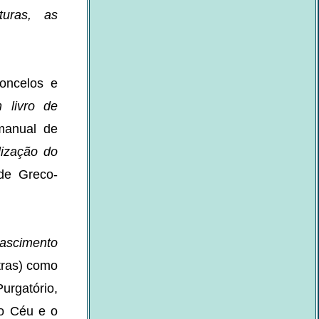
turas, as
concelos e
 livro de
manual de
lização do
ade Greco-
ascimento
tras) como
Purgatório,
 o Céu e o