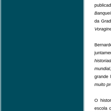
public
Banquei
da Grad
Voragin
Bernard
juntame
histori
mundial
grande h
muito pr
O histo
escola 