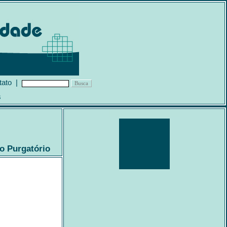
tato
|
s
o Purgatório