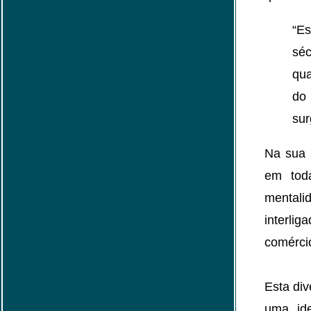
“E
sé
qua
do 
sur
Na sua 
em tod
mental
interli
comérci
Esta div
uma ide