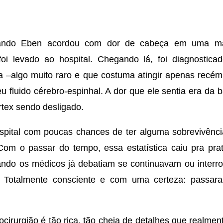
ando Eben acordou com dor de cabeça em uma m
foi levado ao hospital. Chegando lá, foi diagnostic
a –algo muito raro e que costuma atingir apenas recém-
u fluido cérebro-espinhal. A dor que ele sentia era da
rtex sendo desligado.
pital com poucas chances de ter alguma sobrevivênci
 Com o passar do tempo, essa estatística caiu pra pr
ndo os médicos já debatiam se continuavam ou interr
. Totalmente consciente e com uma certeza: passara
cirurgião é tão rica, tão cheia de detalhes que realment