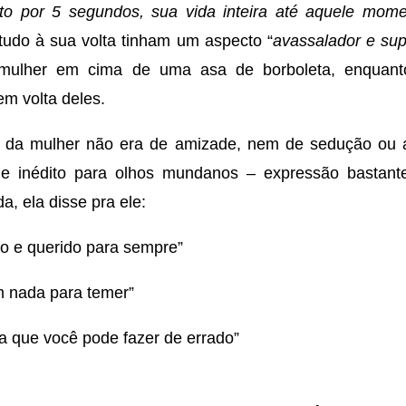
ito por 5 segundos, sua vida inteira até aquele momen
 tudo à sua volta tinham um aspecto “
avassalador e sup
lher em cima de uma asa de borboleta, enquanto 
m volta deles.
r da mulher não era de amizade, nem de sedução ou a
 e inédito para olhos mundanos – expressão bastant
a, ela disse pra ele:
o e querido para sempre”
m nada para temer”
a que você pode fazer de errado”