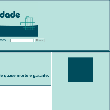
tato
|
s
e quase morte e garante: