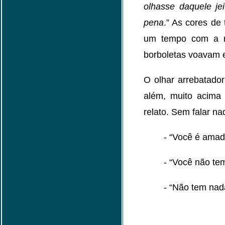
olhasse daquele je
pena
.” As cores de
um tempo com a mu
borboletas voavam e
O olhar arrebatado
além, muito acima
relato. Sem falar nad
- “Você é amad
- “Você não te
- “Não tem nad