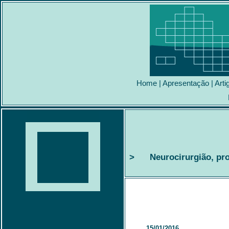
Home
|
Apresentação
|
Arti
> Neurocirurgião, profe
15/01/2016