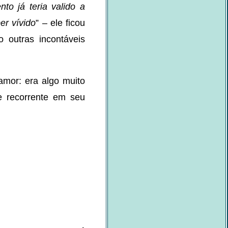
to já teria valido a
er vívido
” – ele ficou
outras incontáveis
mor: era algo muito
e recorrente em seu