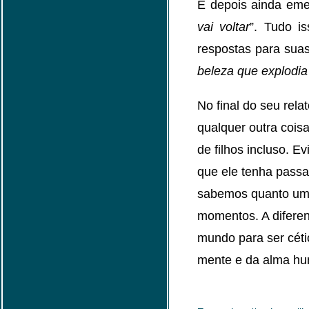
E depois ainda em
vai voltar
”. Tudo i
respostas para suas
beleza que explod
No final do seu rela
qualquer outra cois
de filhos incluso. 
que ele tenha passa
sabemos quanto um s
momentos. A difere
mundo para ser céti
mente e da alma h