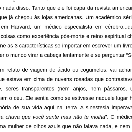
o nada disso. Tanto que ele foi capa da revista ameri
 que já chegou às lojas americanas. Um acadêmico sér
a em Harvard, um médico especialista em cérebro...
coisas como experiência pós-morte e reino espiritual 
e as 3 características se importar em escrever um livro
zer o mundo virar a cabeça lentamente e se perguntar “S
um relato de viagem de ácido ou cogumelos, vai acha
 que estava em cima de nuvens rosadas que contrasta
e, seres transparentes (nem anjos, nem pássaros, 
am o céu. Ele sentia como se estivesse naquele lugar 
ria de sua vida aqui na Terra. A sinestesia imperav
a chuva que você sente mas não te molha
”. O médic
 mulher de olhos azuis que não falava nada, e nem p