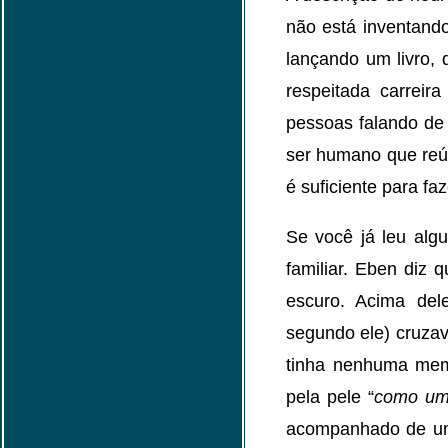
não está inventand
lançando um livro,
respeitada carreir
pessoas falando de 
ser humano que reún
é suficiente para fa
Se você já leu alg
familiar. Eben diz
escuro. Acima del
segundo ele) cruzav
tinha nenhuma memó
pela pele “
como um
acompanhado de uma