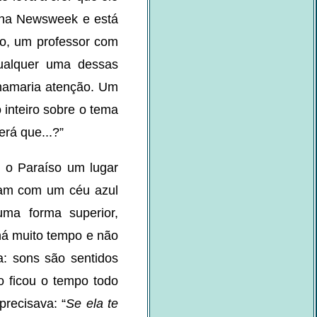
cana Newsweek e está
io, um professor com
qualquer uma dessas
chamaria atenção. Um
 inteiro sobre o tema
erá que...?”
r o Paraíso um lugar
vam com um céu azul
uma forma superior,
há muito tempo e não
a: sons são sentidos
o ficou o tempo todo
recisava: “
Se ela te