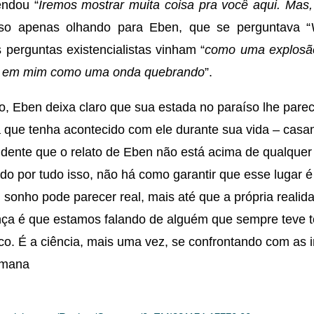
endou “
Iremos mostrar muita coisa pra você aqui. Mas
sso apenas olhando para Eben, que se perguntava “
 perguntas existencialistas vinham “
como uma explosão
ia em mim como uma onda quebrando
”.
to, Eben deixa claro que sua estada no paraíso lhe pare
a que tenha acontecido com ele durante sua vida – cas
Evidente que o relato de Eben não está acima de qualque
do por tudo isso, não há como garantir que esse lugar é 
onho pode parecer real, mais até que a própria realid
nça é que estamos falando de alguém que sempre teve t
co. É a ciência, mais uma vez, se confrontando com as 
umana