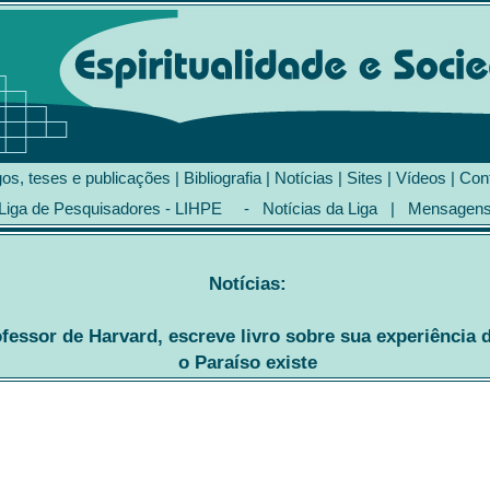
gos, teses e publicações
|
Bibliografia
|
Notícias
|
Sites
|
Vídeos
|
Con
Liga de Pesquisadores - LIHPE
-
Notícias da Liga
|
Mensagen
Notícias:
ssor de Harvard, escreve livro sobre sua experiência d
o Paraíso existe