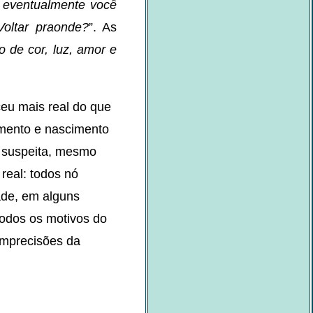
, eventualmente você
Voltar praonde?
”. As
 de cor, luz, amor e
ceu mais real do que
amento e nascimento
r suspeita, mesmo
real: todos nó
ade, em alguns
odos os motivos do
imprecisões da