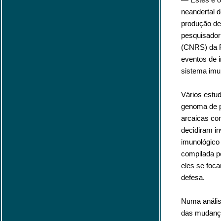
neandertal 
produção de 
pesquisador 
(CNRS) da F
eventos de i
sistema imu
Vários estu
genoma de p
arcaicas co
decidiram in
imunológico 
compilada p
eles se foc
defesa.
Numa anális
das mudança