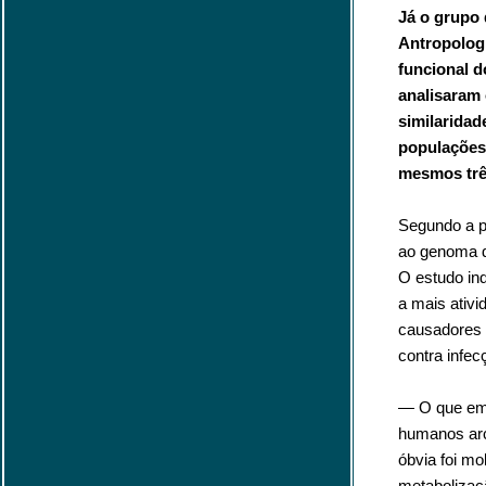
Já o grupo 
Antropologi
funcional 
analisaram
similarida
populações 
mesmos trê
Segundo a p
ao genoma d
O estudo in
a mais ativ
causadores 
contra infec
— O que eme
humanos arc
óbvia foi mo
metabolizaç