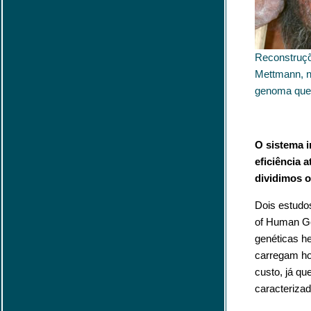
Reconstruçõ
Mettmann, 
genoma que 
O sistema 
eficiência 
dividimos o
Dois estudo
of Human Ge
genéticas h
carregam ho
custo, já q
caracteriza