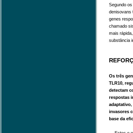
Segundo os 
denisovans t
genes respo
chamado sis
mais rápida,
substância i
REFORÇ
Os três ge
TLR10, regu
detectam co
respostas i
adaptativo,
invasores c
base da efi
— Estes e o