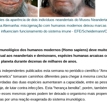
es da aparência de dois indivíduos neandertais do Museu Neanderta
na Alemanha: miscigenação com humanos modernos deixou marcas
influenciam funcionamento do sistema imune - EFE/Scheidemann/
imunológico dos humanos modernos (Homo sapiens) deve muito
atual aos neandertais e denisovans, espécies humanas arcaicas
 planeta durante dezenas de milhares de anos.
s independentes publicados esta semana no periódico científico “Ame
netics” tomaram caminhos diferentes para chegar à mesma conclu
erdadas das duas espécies aumentaram a capacidade, entre as pes
je, de lutar contra infecções. Esta “herança bendita”, porém, tamb
ue esses mesmos genes podem ter deixado o organismo mais propens
das por uma reação exagerada do sistema imunológico.