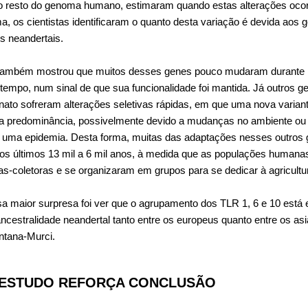
 resto do genoma humano, estimaram quando estas alterações oco
 os cientistas identificaram o quanto desta variação é devida aos 
s neandertais.
também mostrou que muitos desses genes pouco mudaram durante 
tempo, num sinal de que sua funcionalidade foi mantida. Já outros g
nato sofreram alterações seletivas rápidas, em que uma nova variant
a predominância, possivelmente devido a mudanças no ambiente o
e uma epidemia. Desta forma, muitas das adaptações nesses outros
os últimos 13 mil a 6 mil anos, à medida que as populações humana
s-coletoras e se organizaram em grupos para se dedicar à agricultu
 maior surpresa foi ver que o agrupamento dos TLR 1, 6 e 10 está 
cestralidade neandertal tanto entre os europeus quanto entre os as
ntana-Murci.
ESTUDO REFORÇA CONCLUSÃO