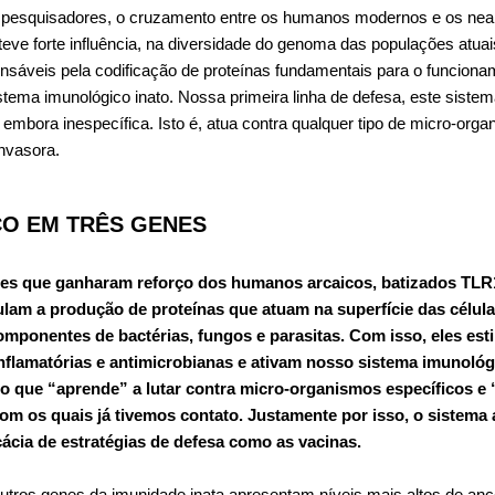
pesquisadores, o cruzamento entre os humanos modernos e os nean
eve forte influência, na diversidade do genoma das populações atuai
nsáveis pela codificação de proteínas fundamentais para o funciona
tema imunológico inato. Nossa primeira linha de defesa, este siste
 embora inespecífica. Isto é, atua contra qualquer tipo de micro-org
nvasora.
O EM TRÊS GENES
nes que ganharam reforço dos humanos arcaicos, batizados TLR
lam a produção de proteínas que atuam na superfície das célul
mponentes de bactérias, fungos e parasitas. Com isso, eles es
nflamatórias e antimicrobianas e ativam nosso sistema imunológ
 o que “aprende” a lutar contra micro-organismos específicos e
om os quais já tivemos contato. Justamente por isso, o sistema 
cácia de estratégias de defesa como as vacinas.
utros genes da imunidade inata apresentam níveis mais altos de anc