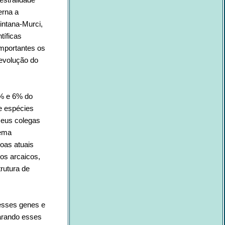
erna a
intana-Murci,
tíficas
importantes os
 evolução do
1% e 6% do
e espécies
seus colegas
tema
soas atuais
os arcaicos,
rutura de
esses genes e
arando esses