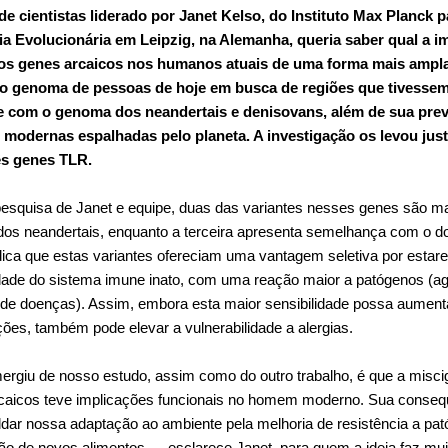
de cientistas liderado por Janet Kelso, do Instituto Max Planck p
a Evolucionária em Leipzig, na Alemanha, queria saber qual a i
dos genes arcaicos nos humanos atuais de uma forma mais ampla
 o genoma de pessoas de hoje em busca de regiões que tivessem
de com o genoma dos neandertais e denisovans, além de sua pre
modernas espalhadas pelo planeta. A investigação os levou jus
s genes TLR.
esquisa de Janet e equipe, duas das variantes nesses genes são ma
os neandertais, enquanto a terceira apresenta semelhança com o d
dica que estas variantes ofereciam uma vantagem seletiva por esta
idade do sistema imune inato, com uma reação maior a patógenos (a
de doenças). Assim, embora esta maior sensibilidade possa aument
ções, também pode elevar a vulnerabilidade a alergias.
rgiu de nosso estudo, assim como do outro trabalho, é que a mis
aicos teve implicações funcionais no homem moderno. Sua conseq
ldar nossa adaptação ao ambiente pela melhoria de resistência a pa
ão de novos alimentos — esclarece Janet, para quem a ideia faz mui