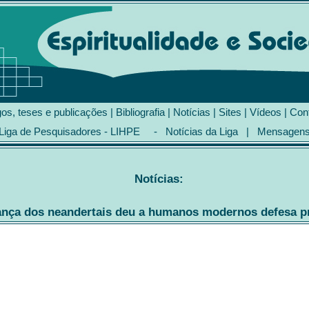
gos, teses e publicações
|
Bibliografia
|
Notícias
|
Sites
|
Vídeos
|
Con
Liga de Pesquisadores - LIHPE
-
Notícias da Liga
|
Mensagen
Notícias:
a dos neandertais deu a humanos modernos defesa pré