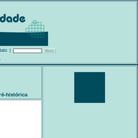
tato
|
s
-histórica