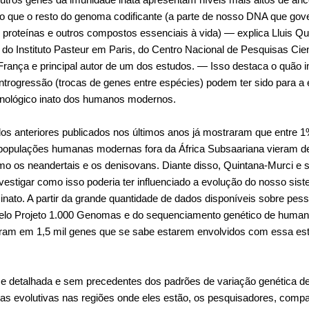
do que o resto do genoma codificante (a parte de nosso DNA que gov
proteínas e outros compostos essenciais à vida) — explica Lluis Qu
do Instituto Pasteur em Paris, do Centro Nacional de Pesquisas Cien
rança e principal autor de um dos estudos. — Isso destaca o quão 
ntrogressão (trocas de genes entre espécies) podem ter sido para a
nológico inato dos humanos modernos.
dos anteriores publicados nos últimos anos já mostraram que entre 
opulações humanas modernas fora da África Subsaariana vieram d
mo os neandertais e os denisovans. Diante disso, Quintana-Murci e 
vestigar como isso poderia ter influenciado a evolução do nosso sis
inato. A partir da grande quantidade de dados disponíveis sobre pes
elo Projeto 1.000 Genomas e do sequenciamento genético de human
aram em 1,5 mil genes que se sabe estarem envolvidos com essa est
e detalhada e sem precedentes dos padrões de variação genética d
s evolutivas nas regiões onde eles estão, os pesquisadores, comp