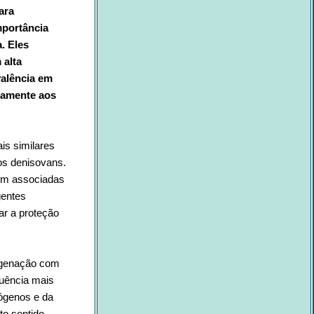
ara
mportância
. Eles
 alta
valência em
tamente aos
is similares
os denisovans.
rem associadas
gentes
ar a proteção
cigenação com
uência mais
tógenos e da
to sentido. —