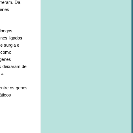
rreram. Da
genes
longos
enes ligados
e surgia e
u como
 genes
s deixaram de
ra.
entre os genes
iáticos —