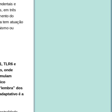
dertais e
s, em três
mento do
ma tem atuação
anismo ou
1, TLR6 e
as, onde
timulam
ico
 “lembra” dos
adaptativo é a
estralidade