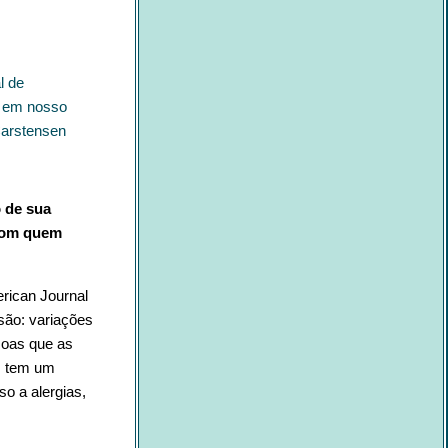
l de
 em nosso
Carstensen
 de sua
 com quem
rican Journal
são: variações
soas que as
ém tem um
o a alergias,