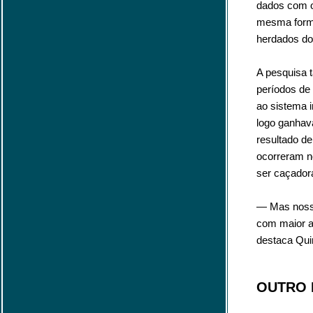
dados com o
mesma forma,
herdados do
A pesquisa 
períodos de 
ao sistema i
logo ganhav
resultado d
ocorreram n
ser caçadora
— Mas nossa
com maior an
destaca Qui
OUTRO 