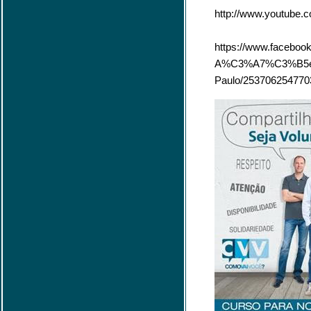
http://www.youtub
https://www.faceboo
A%C3%A7%C3%B5es
Paulo/2537062547703