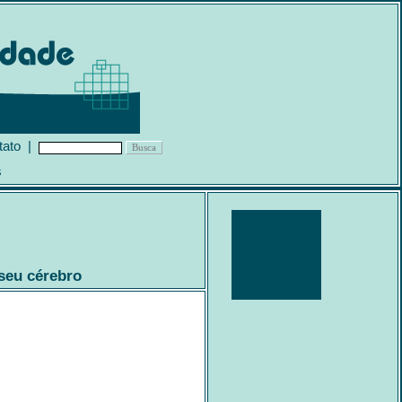
tato
|
s
 seu cérebro