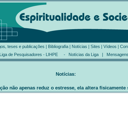
gos, teses e publicações
|
Bibliografia
|
Notícias
|
Sites
|
Vídeos
|
Con
Liga de Pesquisadores - LIHPE
-
Notícias da Liga
|
Mensagen
Notícias:
ão não apenas reduz o estresse, ela altera fisicamente