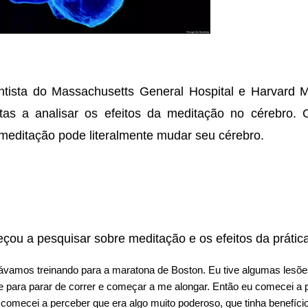
ntista do Massachusetts General Hospital e Harvard M
stas a analisar os efeitos da meditação no cérebro.
meditação pode literalmente mudar seu cérebro.
çou a pesquisar sobre meditação e os efeitos da prátic
ávamos treinando para a maratona de Boston. Eu tive algumas lesões 
se para parar de correr e começar a me alongar. Então eu comecei a
u comecei a perceber que era algo muito poderoso, que tinha benefícios