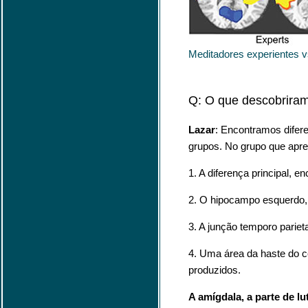
Meditadores experientes vs
Q: O que descobrira
Lazar
: Encontramos difer
grupos. No grupo que apr
1. A diferença principal, 
2. O hipocampo esquerdo, 
3. A junção temporo parie
4. Uma área da haste do 
produzidos.
A amígdala, a parte de l