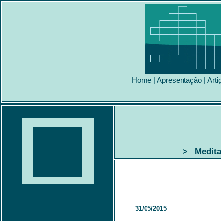
Home
|
Apresentação
|
Arti
> Meditaç
31/05/2015