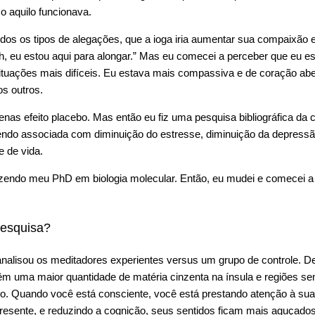
 aquilo funcionava.
dos os tipos de alegações, que a ioga iria aumentar sua compaixão e
h, eu estou aqui para alongar.” Mas eu comecei a perceber que eu e
ituações mais difíceis. Eu estava mais compassiva e de coração abe
os outros.
enas efeito placebo. Mas então eu fiz uma pesquisa bibliográfica da c
ndo associada com diminuição do estresse, diminuição da depressão
 de vida.
zendo meu PhD em biologia molecular. Então, eu mudei e comecei a
pesquisa?
 analisou os meditadores experientes versus um grupo de controle. 
m uma maior quantidade de matéria cinzenta na ínsula e regiões sens
ido. Quando você está consciente, você está prestando atenção à sua
esente, e reduzindo a cognição, seus sentidos ficam mais aguçados