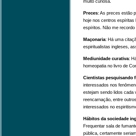
muito curiosa.
Preces
: As preces estão 
hoje nos centros espíritas
espíritos. Não me record
Maçonaria
: Há uma citaç
espiritualistas ingleses, 
Mediunidade curativa
: H
homeopatia no livro de Co
Cientistas pesquisando 
interessados nos fenômeno
estejam sendo lidos cada
reencarnação, entre outro
interessados no espiriti
Hábitos da sociedade ing
Frequentar sala de fumant
pública, certamente seria