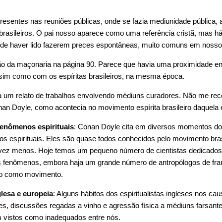
presentes nas reuniões públicas, onde se fazia mediunidade pública, 
 brasileiros. O pai nosso aparece como uma referência cristã, mas h
o de haver lido fazerem preces espontâneas, muito comuns em nosso
ão da maçonaria na página 90. Parece que havia uma proximidade e
assim como com os espíritas brasileiros, na mesma época.
á um relato de trabalhos envolvendo médiuns curadores. Não me re
nan Doyle, como acontecia no movimento espírita brasileiro daquela
fenômenos espirituais
: Conan Doyle cita em diversos momentos do 
s espirituais. Eles são quase todos conhecidos pelo movimento bras
 vez menos. Hoje temos um pequeno número de cientistas dedicados
s fenômenos, embora haja um grande número de antropólogos de fran
smo como movimento.
lesa e europeia
: Alguns hábitos dos espiritualistas ingleses nos c
es, discussões regadas a vinho e agressão física a médiuns farsant
m vistos como inadequados entre nós.