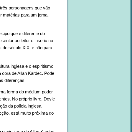
u três personagens que vão
 matérias para um jornal.
ecipo que é diferente do
entar ao leitor e inseriu no
s do século XIX, e não para
ultura inglesa e o espiritismo
a obra de Allan Kardec. Pode
s diferenças:
o uma forma do médium poder
tes. No próprio livro, Doyle
ão da polícia inglesa,
cção, está muito próxima do
 espiritismo de Allan Kardec