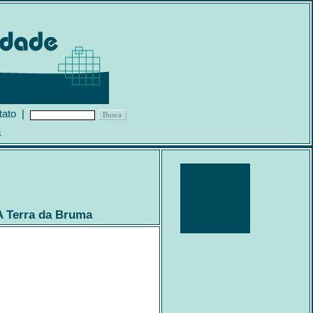
tato
|
s
A Terra da Bruma