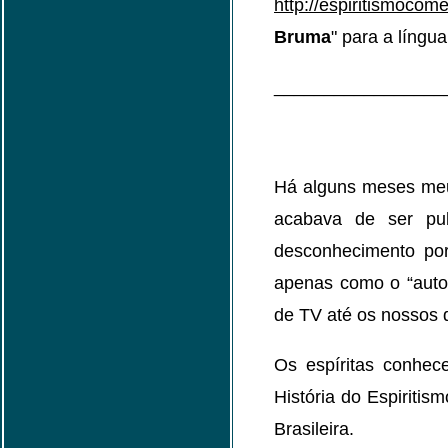
http://espiritismocom
Bruma
" para a língu
_________________
Há alguns meses meu 
acabava de ser pub
desconhecimento por
apenas como o “autor
de TV até os nossos d
Os espíritas conhe
História do Espiritis
Brasileira.