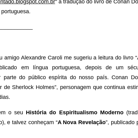
entado.blogspot.com.br
" a tradução do livro de Conan Do
a portuguesa.
___________
amigo Alexandre Caroli me sugeriu a leitura do livro 
licado em língua portuguesa, depois de um sécu
 parte do público espírita do nosso país. Conan Do
 de Sherlock Holmes”, personagem que continua estim
ias.
cem o seu
História do Espiritualismo Moderno
(tra
mo), e talvez conheçam “
A Nova Revelação
”, publicado