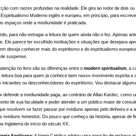
cção com raízes profundas na realidade. Ele gira ao redor de dois o
spiritualismo Moderno inglês e europeu, em princípio, para escrever
sos espaços onde a mediunidade é praticada.
edo, para não estragar a leitura de quem ainda não o fez. Apenas ant
. Ele parece ter escolhido instituições e situações que desejava apres
uem deseja conhecer mais do espiritismo e do espiritualismo europeu
de suspense.
enção no livro são as diferenças entre o
modern spiritualism
, a c
ma leitura boa para quem já conhece bem nosso movimento espírita e 
 iniciantes ou desconhecedores do espiritismo. Vou destacar alguma
tor defende a mediunidade paga, ao contrário de Allan Kardec, com
nto de sua faculdade e poder atender a um público maior de consulen
 resolvem se fazer passar por médiuns apenas pelo dinheiro e a aç
médiuns honestos. Do pouco que conheço da história, apesar de fi
 Inglaterra do início do século XX.
greja Anglicana
: A Igreja Católica adotou uma posição de rechaço ao