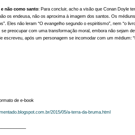
 e não como santo
: Para concluir, acho a visão que Conan Doyle 
 não os endeusa, não os aproxima à imagem dos santos. Os médiun
”. Eles não leram “O evangelho segundo o espiritismo”, nem “o livr
se preocupar com uma transformação moral, embora não sejam dev
le escreveu, após um personagem se incomodar com um médium: “
ormato de e-book
comentado.blogspot.com.br/2015/05/a-terra-da-bruma.html
_________