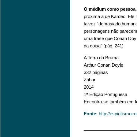
O médium como pessoa,
próxima à de Kardec. Ele
talvez “demasiado humanos
personagens não parecem 
uma frase que Conan Doy
da coisa” (pág. 241)
A Terra da Bruma
Arthur Conan Doyle
332 páginas
Zahar
2014
1ª Edição Portuguesa
Encontra-se também em f
Fonte:
http://espiritismo
_________________