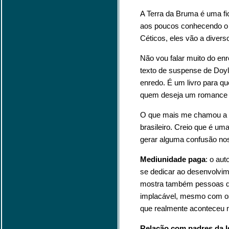
A Terra da Bruma é uma fi
aos poucos conhecendo o E
Céticos, eles vão a diver
Não vou falar muito do enr
texto de suspense de Doyle
enredo. É um livro para q
quem deseja um romance 
O que mais me chamou a at
brasileiro. Creio que é u
gerar alguma confusão nos
Mediunidade paga
: o au
se dedicar ao desenvolvime
mostra também pessoas que
implacável, mesmo com os 
que realmente aconteceu na
Relação com padres da I