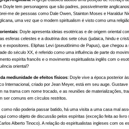
n Doyle tem personagens que são padres, possivelmente anglicanos,
brei-me de pessoas como Dale Owen, Stainton Moses e Haraldur Niel
anglicana, uma vez que o modern spiritualism é visto como uma religiã
orientais
: Doyle apresenta ideias esotéricas e de origem oriental co
 das esferas celestes e a doutrina dos sete céus (judaica, hindu e cri
 e expositores. Eliphas Levi (pseudônimo de Papus), que chegou a se
etade do século XX, é referido como uma influência de parte do movi
nto espírita francês e o movimento espiritualista inglês com o esote
luência oriental?
da mediunidade de efeitos físicos
: Doyle vive a época posterior 
ico Internacional, criado por Jean Meyer, está em seu auge. Gustav
na trama com nome trocado, e as reuniões de materializações, tran
m ser comuns em círculos restritos.
: como não poderia passar batido, há uma visita a uma casa mal as
qui como objeto de discussão pelos espíritas (exceção feita ao livro s
arlos Alberto Tinoco). A relação do espiritualistas ingleses com os es