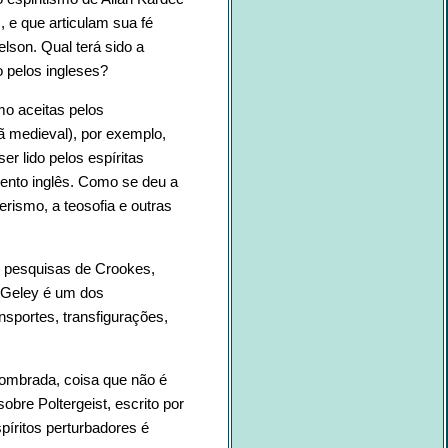
 e que articulam sua fé
son. Qual terá sido a
o pelos ingleses?
mo aceitas pelos
stã medieval), por exemplo,
r lido pelos espíritas
mento inglês. Como se deu a
rismo, a teosofia e outras
às pesquisas de Crookes,
e Geley é um dos
sportes, transfigurações,
sombrada, coisa que não é
obre Poltergeist, escrito por
píritos perturbadores é