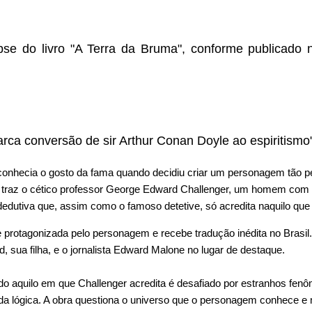
pse do livro "A Terra da Bruma", conforme publicado
rca conversão de sir Arthur Conan Doyle ao espiritismo
 conhecia o gosto da fama quando decidiu criar um personagem tão p
 traz o cético professor George Edward Challenger, um homem com 
dedutiva que, assim como o famoso detetive, só acredita naquilo que
rie protagonizada pelo personagem e recebe tradução inédita no Brasil
, sua filha, e o jornalista Edward Malone no lugar de destaque.
do aquilo em que Challenger acredita é desafiado por estranhos fen
 lógica. A obra questiona o universo que o personagem conhece e 