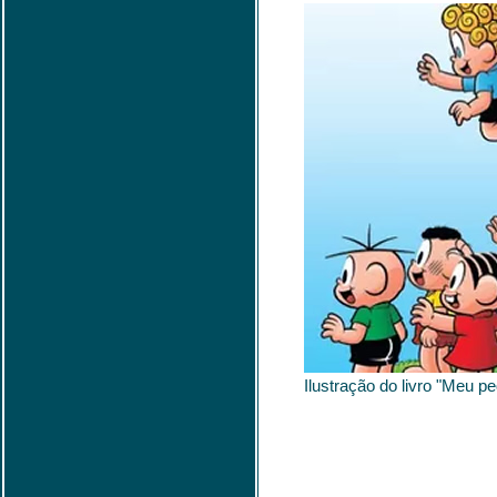
Ilustração do livro "Meu p
_________________