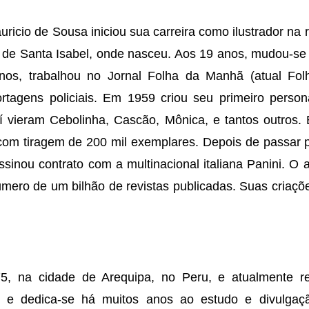
ricio de Sousa iniciou sua carreira como ilustrador na 
 de Santa Isabel, onde nasceu. Aos 19 anos, mudou-se
anos, trabalhou no Jornal Folha da Manhã (atual Fo
rtagens policiais. Em 1959 criou seu primeiro perso
daí vieram Cebolinha, Cascão, Mônica, e tantos outros
com tiragem de 200 mil exemplares. Depois de passar pe
ssinou contrato com a multinacional italiana Panini. O 
número de um bilhão de revistas publicadas. Suas criaç
, na cidade de Arequipa, no Peru, e atualmente re
o e dedica-se há muitos anos ao estudo e divulgaçã