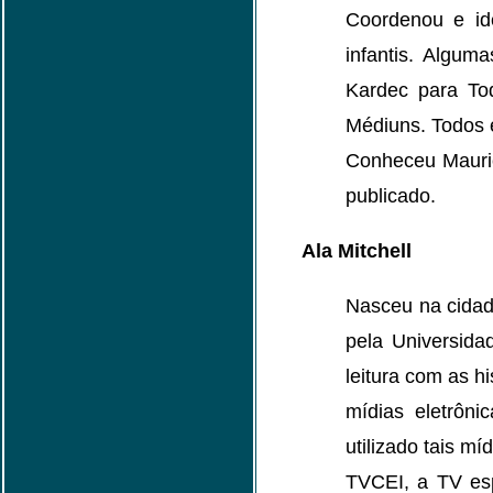
Coordenou e ide
infantis. Algum
Kardec para Tod
Médiuns. Todos 
Conheceu Mauric
publicado.
Ala Mitchell
Nasceu na cidad
pela Universida
leitura com as h
mídias eletrôn
utilizado tais m
TVCEI, a TV esp