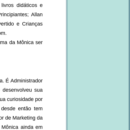
ivros didáticos e
incipiantes; Allan
vertido e Crianças
om.
rma da Mônica ser
a. É Administrador
te desenvolveu sua
sua curiosidade por
e desde então tem
tor de Marketing da
da Mônica ainda em