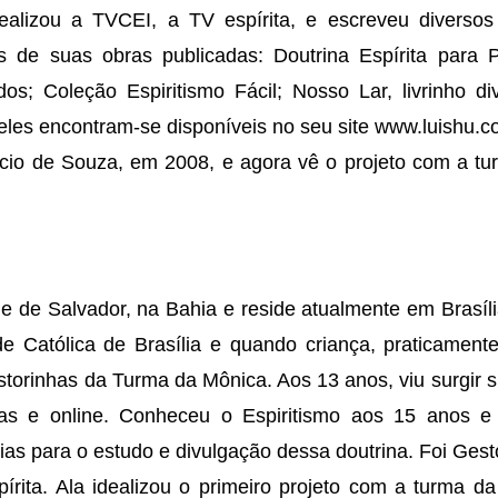
alizou a TVCEI, a TV espírita, e escreveu diversos l
as de suas obras publicadas: Doutrina Espírita para Pr
os; Coleção Espiritismo Fácil; Nosso Lar, livrinho di
eles encontram-se disponíveis no seu site www.luishu.c
io de Souza, em 2008, e agora vê o projeto com a tu
e de Salvador, na Bahia e reside atualmente em Brasíli
de Católica de Brasília e quando criança, praticamen
istorinhas da Turma da Mônica. Aos 13 anos, viu surgir 
icas e online. Conheceu o Espiritismo aos 15 anos 
ídias para o estudo e divulgação dessa doutrina. Foi Ges
írita. Ala idealizou o primeiro projeto com a turma 