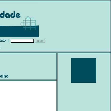
tato
|
s
gelho