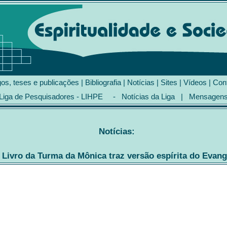
gos, teses e publicações
|
Bibliografia
|
Notícias
|
Sites
|
Vídeos
|
Con
Liga de Pesquisadores - LIHPE
-
Notícias da Liga
|
Mensagen
Notícias:
Livro da Turma da Mônica traz versão espírita do Evan