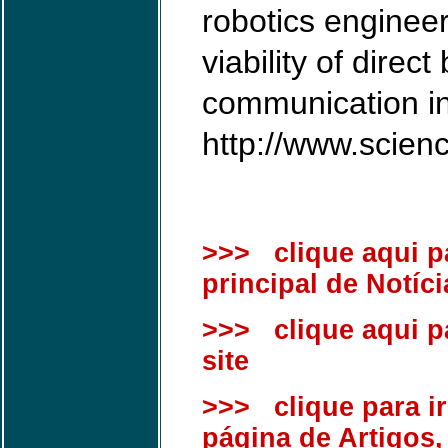
robotics enginee
viability of direct
communication i
http://www.scien
>>> clique aqui p
principal de Notíci
>>> clique aqui pa
site
>>> clique para ir
página de Artigos,