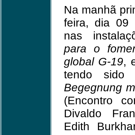
Na manhã pri
feira, dia 0
nas instal
para o fomen
global G-19
, 
tendo sido
Begegnung m
(Encontro co
Divaldo Fran
Edith Burkha