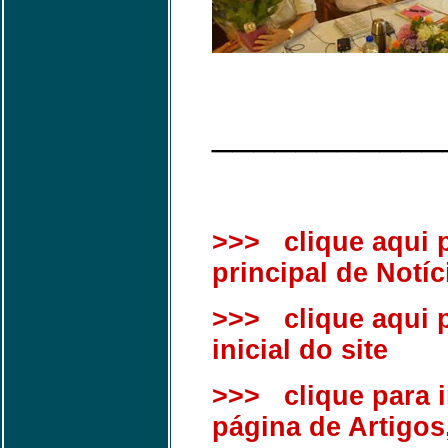
___________
>>> clique aqui p
principal de Notíc
>>> clique aqui p
inicial do site
>>> clique para ir
página de Artigos