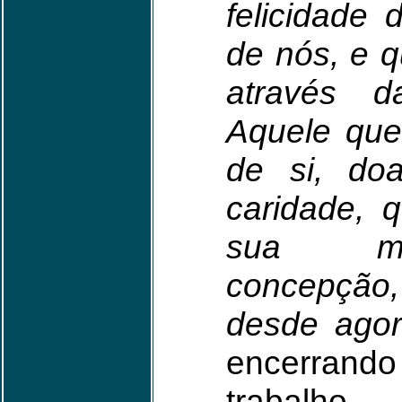
felicidade
de nós, e 
através d
Aquele que
de si, do
caridade, 
sua ma
concepção,
desde ago
encerran
trabalho.