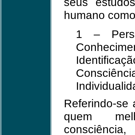
seus estudos
humano como
1 – Pers
Conhec
Identif
Consciê
Individualid
Referindo-se
quem mel
consciência