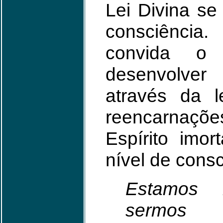
Lei Divina se
consciênci
convida o
desenvolve
através da l
reencarnaçõ
Espírito imo
nível de cons
Estamos 
sermos f