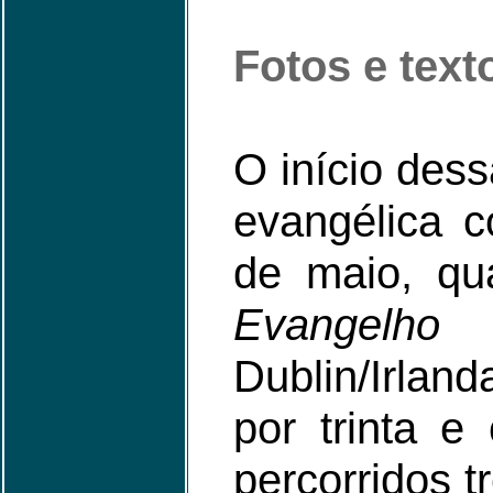
Fotos e text
O início dess
evangélica 
de maio, q
Evangelho
v
Dublin/Irlan
por trinta e
percorridos t