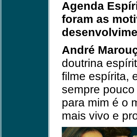
Agenda Espíri
foram as moti
desenvolvime
André Marouç
doutrina espír
filme espírita,
sempre pouco d
para mim é o m
mais vivo e pr