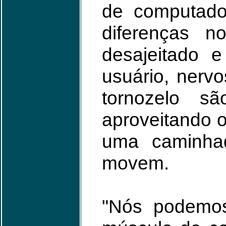
de computado
diferenças n
desajeitado 
usuário, nerv
tornozelo s
aproveitando 
uma caminhad
movem.
"Nós podemos