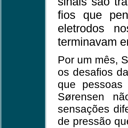
sinais são tr
fios que pe
eletrodos n
terminavam e
Por um mês, Sø
os desafios da 
que pessoas
Sørensen não
sensações dif
de pressão que