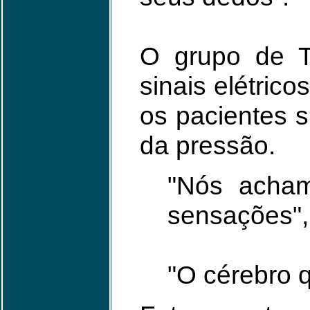
O grupo de Ty
sinais elétric
os pacientes s
da pressão.
"Nós acham
sensações", 
"O cérebro q