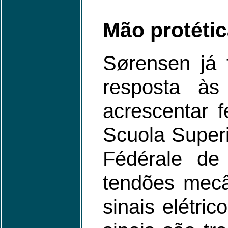
Mão protéti
Sørensen já 
resposta à
acrescentar f
Scuola Superi
Fédérale de
tendões mecâ
sinais elétr