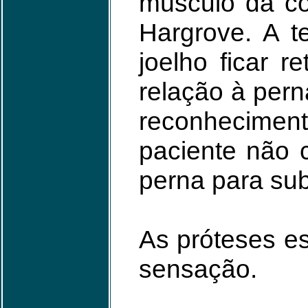
músculo da co
Hargrove. A t
joelho ficar 
relação à pern
reconhecimen
paciente não 
perna para su
As próteses e
sensação.