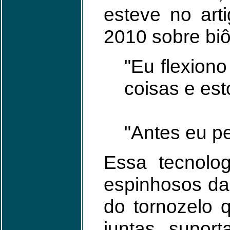
esteve no art
2010 sobre biô
"Eu flexion
coisas e esto
"Antes eu p
Essa tecnolo
espinhosos das
do tornozelo 
juntas supor