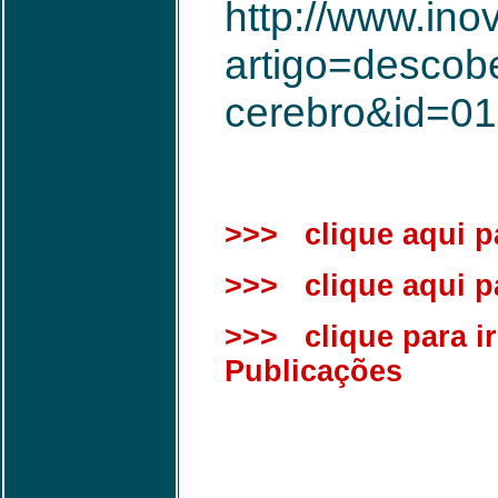
http://www.ino
artigo=descob
cerebro&id=0
>>> clique aqui pa
>>> clique aqui par
>>> clique para ir
Publicações