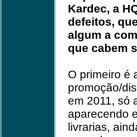
Kardec, a HQ
defeitos, qu
algum a co
que cabem s
O primeiro é
promoção/dis
em 2011, só 
aparecendo 
livrarias, ai