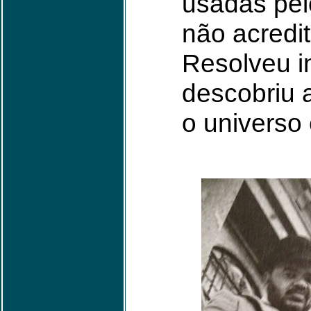
usadas pelo
não acredit
Resolveu i
descobriu 
o universo 