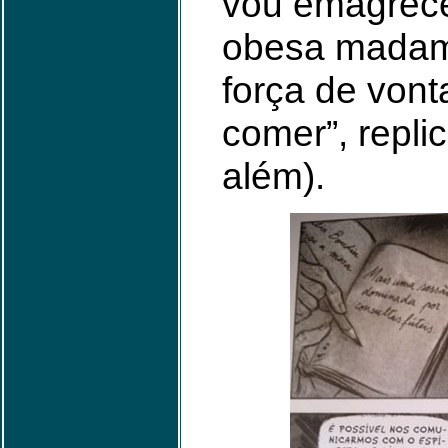
vou emagrece
obesa madame
força de vont
comer”, repl
além).