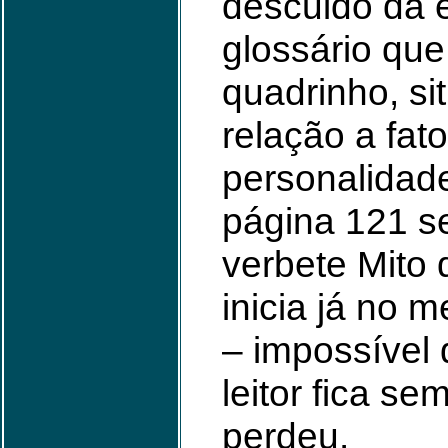
descuido da 
glossário que
quadrinho, sit
relação a fat
personalidade
página 121 s
verbete Mito 
inicia já no 
– impossível 
leitor fica s
perdeu.